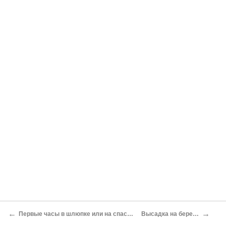
←
→
Первые часы в шлюпке или на спасательном плоту
Высадка на берег вплавь