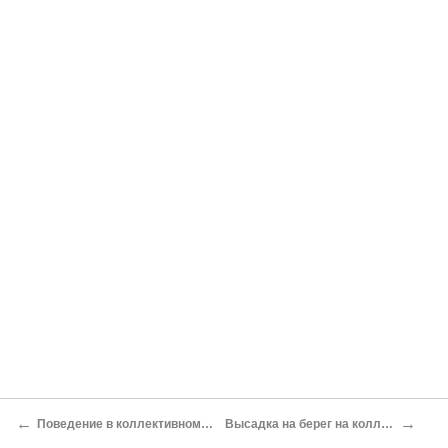
←
→
Поведение в коллективном спасательном средстве
Высадка на берег на коллективном спассредстве