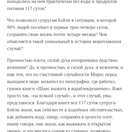
находились на нем практически без воды и продуктов
питания 117 суток!
Что позволило супругам Бэйли в ситуации, в которой
90% людей погибает в первые трое-четверо суток,
сохранять свою жизнь почти четыре месяца? Чем
объясняется такой уникальный в истории мореплавания
случай?
Прочностью плота, силой духа потерпевших бедствие,
везением? Да, и прочностью, и силой духа, и везением, и
еще тем, что по счастливой случайности Морис перед
выходом в море захватил из типографии, где работал,
гранки книги «Шанс выжить в кораблекрушении». Взял
просто так, «на всякий случай», и этот случай, увы,
представился. Благодаря книге все 117 суток супруги
Бэйли знали, как себя вести в подобных обстоятельствах,
как добывать воду, пищу, сохранять в целости плот,
иначе говоря, они знали, как выживать в открытом
океане, и это явилось одним из главных, возможно,