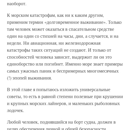
наоборот.
К морским катастрофам, как ни к каким другим,
применим термин «долговременное выживание». Только
там человек может оказаться в спасательном средстве
один на один со стихией на часы, дни, а случается, и на
недели. Ни авиационная, ни железнодорожная
катастрофы таких ситуаций не создают. И только от
способностей человека зависит, выдержит ли он это
единоборство или погибнет. Именно море знает примеры
самых ужасных паник и беспримерных многомесячных
(!) эпопей выживания.
В этой главе я попытаюсь изложить универсальные
советы, то есть в равной степени полезные при крушении
и крупных морских лайнеров, и маленьких рыболовных
лодочек.
Любой человек, поднявшийся на борт судна, должен в
целях обеспечения личной и общей безопасности