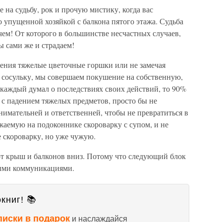
се на судьбу, рок и прочую мистику, когда вас
о упущенной хозяйкой с балкона пятого этажа. Судьба
 чем! От которого в большинстве несчастных случаев,
 сами же и страдаем!
ления тяжелые цветочные горшки или не замечая
сосульку, мы совершаем покушение на собственную,
 каждый думал о последствиях своих действий, то 90%
 с падением тяжелых предметов, просто бы не
имательней и ответственней, чтобы не превратиться в
жаемую на подоконнике скороварку с супом, и не
е скороварку, но уже чужую.
от крыш и балконов вниз. Потому что следующий блок
ными коммуникациями.
книг! 📚
писки в подарок
и наслаждайся