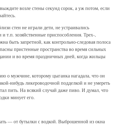
выждите возле стены секунд сорок, а уж потом, если
айтесь.
близи стен не играли дети, не устраивались
и т.п. хозяйственные приспособления. Трех-,
жна быть запретной, как контрольно-следовая полоса
пасны пристенные пространства во время сильных
дании и во время праздничных дней, когда жильцы
ю о мужчине, которому цыганка нагадала, что он
какой-нибудь ликероводочной подделкой и не умереть
тал пить. На всякий случай даже пиво. И думал, что
водки минует его.
зать — от бутылки с водкой. Выброшенной из окна