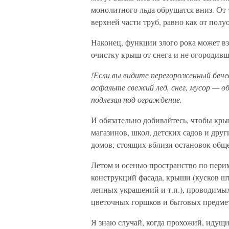
монолитного льда обрушатся вниз. От
верхней части труб, равно как от пол
Наконец, функции злого рока может вз
очистку крыш от снега и не огородивш
!Если вы видите перегороженный бече
асфальте свежий лед, снег, мусор — 
подлезая под ограждение.
И обязательно добивайтесь, чтобы кр
магазинов, школ, детских садов и др
домов, стоящих вблизи остановок общ
Летом и осенью пространство по пери
конструкций фасада, крыши (кусков ш
лепных украшений и т.п.), проводимых
цветочных горшков и бытовых предмет
Я знаю случай, когда прохожий, идущ