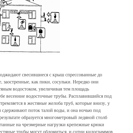
поджидают свесившиеся с крыш спрессованные до
, заостренные, как пики, сосульки. Нередко они
тяным водостоком, увеличивая тем площадь
себе весенние водосточные трубы. Расплавившийся под
ремляется в жестяные желоба труб, которые внизу, у
и сдерживают поток талой воды, и она ночью под
 результате образуется многометровый ледяной столб
итанные на чрезмерные нагрузки крепежные крюки
естяные трубы могут обломиться, и сотни килограммов