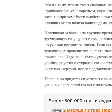
Это я к тому, что не стоит сваливать в
прибивает банкой с вареньем, случайн
здесь ни при чем! Разгильдяйство при
имевших место вблизи нашего дома, мы
Навешивая за балкон на хрупкие креп
трехпудовую тянущуюся с крыши вниз 
но уже как прохожего, жизнь. Если бы
трагических происшествий, связанных
произошло. Надо лишь быть чуточку вн
убийцу, упустив в открытое окно осту
оказаться жертвой, попав под такую ж
Теперь нам придется спуститься с выс
уличных опасностей связан с подзем
Более 800 000 книг и аудио
2 месяца Литрес Под
Получи