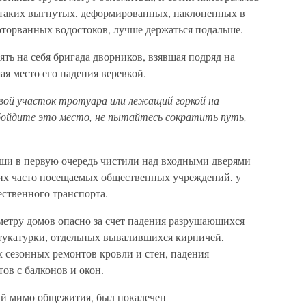
 таких выгнутых, деформированных, наклоненных в
уоторванных водостоков, лучше держаться подальше.
ять на себя бригада дворников, взявшая подряд на
ая место его падения веревкой.
вой участок тротуара или лежащий горкой на
обойдите это место, не пытайтесь сократить путь,
ыши в первую очередь чистили над входными дверями
угих часто посещаемых общественных учреждений, у
ественного транспорта.
метру домов опасно за счет падения разрушающихся
тукатурки, отдельных вывалившихся кирпичей,
 сезонных ремонтов кровли и стен, падения
ов с балконов и окон.
ий мимо общежития, был покалечен