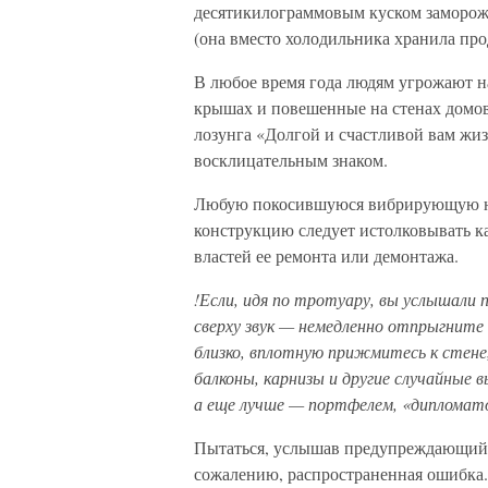
десятикилограммовым куском замороже
(она вместо холодильника хранила про
В любое время года людям угрожают на
крышах и повешенные на стенах домов
лозунга «Долгой и счастливой вам жи
восклицательным знаком.
Любую покосившуюся вибрирующую на
конструкцию следует истолковывать к
властей ее ремонта или демонтажа.
!Если, идя по тротуару, вы услышали
сверху звук — немедленно отпрыгните 
близко, вплотную прижмитесь к стен
балконы, карнизы и другие случайные 
а еще лучше — портфелем, «дипломато
Пытаться, услышав предупреждающий кр
сожалению, распространенная ошибка.