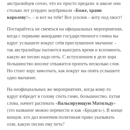
австралийцев сочло, что их просто предали: в школе они
Боже, храни
столько лет усердно зазубривали «
королеву
!», – и вот на тебе! Все усилия – коту под хвост!
Постарайтесь не смеяться на официальных мероприятиях,
когда с первыми аккордами государственного гимна вы
вдруг услышите вокруг себя приглушенное мычание –
так австралийцы пытаются выиграть время и вспомнить,
какую же песню надо петь. С вступлением в дело хора
большинство вполне отважится пропеть несколько слов.
Но стоит хору замолчать, как вокруг вы опять услышите
одно мычание.
На неофициальных же мероприятиях, когда кому-то
вдруг взбредет в голову спеть гимн, большинство, путая
Вальсирующую Матильду
слова, начнет распевать «
»
(это название можно перевести и как «Бродяга»). В конце
концов, кто дал вонючим политикам право указывать
оззи, какую песню ему петь?