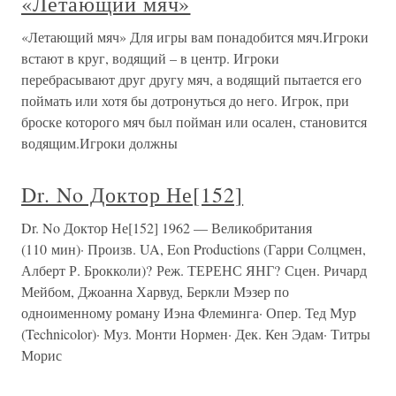
«Летающий мяч»
«Летающий мяч» Для игры вам понадобится мяч.Игроки
встают в круг, водящий – в центр. Игроки
перебрасывают друг другу мяч, а водящий пытается его
поймать или хотя бы дотронуться до него. Игрок, при
броске которого мяч был пойман или осален, становится
водящим.Игроки должны
Dr. No Доктор Не[152]
Dr. No Доктор Не[152] 1962 — Великобритания
(110 мин)· Произв. UA, Eon Productions (Гарри Солцмен,
Алберт Р. Брокколи)? Реж. ТЕРЕНС ЯНГ? Сцен. Ричард
Мейбом, Джоанна Харвуд, Беркли Мэзер по
одноименному роману Иэна Флеминга· Опер. Тед Мур
(Technicolor)· Муз. Монти Нормен· Дек. Кен Эдам· Титры
Морис