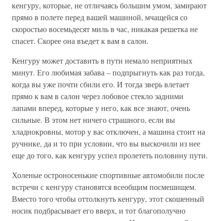
кенгуру, которые, не отличаясь большим умом, замирают
прямо в полете перед вашей машиной, мчащейся со
скоростью восемьдесят миль в час, никакая решетка не
спасет. Скорее она въедет к вам в салон.
Кенгуру может доставить в пути немало неприятных
минут. Его любимая забава – подпрыгнуть как раз тогда,
когда вы уже почти сбили его. И тогда зверь влетает
прямо к вам в салон через лобовое стекло задними
лапами вперед, которые у него, как все знают, очень
сильные. В этом нет ничего страшного, если вы
хладнокровны, мотор у вас отключен, а машина стоит на
ручнике, да и то при условии, что вы выскочили из нее
еще до того, как кенгуру успел пролететь половину пути.
Холеные остроносенькие спортивные автомобили после
встречи с кенгуру становятся всеобщим посмешищем.
Вместо того чтобы оттолкнуть кенгуру, этот скошенный
носик подбрасывает его вверх, и тот благополучно