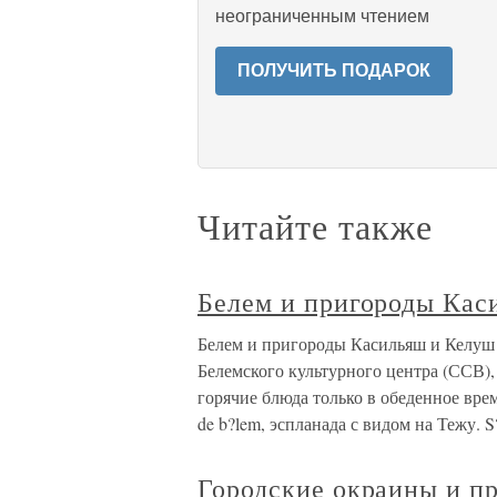
неограниченным чтением
ПОЛУЧИТЬ ПОДАРОК
Читайте также
Белем и пригороды Кас
Белем и пригороды Касильяш и Келуш 
Белемского культурного центра (ССВ),
горячие блюда только в обеденное врем
de b?lem, эспланада с видом на Тежу. S
Городские окраины и п