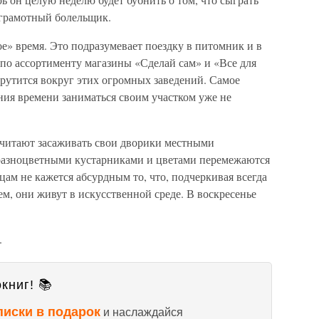
ь грамотный болельщик.
ое» время. Это подразумевает поездку в питомник и в
о ассортименту магазины «Сделай сам» и «Все для
крутится вокруг этих огромных заведений. Самое
ения времени заниматься своим участком уже не
итают засаживать свои дворики местными
разноцветными кустарниками и цветами перемежаются
ам не кажется абсурдным то, что, подчеркивая всегда
ем, они живут в искусственной среде. В воскресенье
.
книг! 📚
писки в подарок
и наслаждайся