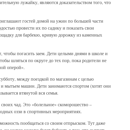
ительную лужайку, являются доказательством того, что
приглашают гостей домой на ужин по большей части
рдостью провести их по садику и показать свои
ощадку для барбекю, кривую дорожку из каменных
т, чтобы погасить заем. Дети целыми днями в школе и
тобы шляться по округе до тех пор, пока родители не
ной оперой».
субботу, между поездкой по магазинам с целью
 и мытьем машин. Дети занимаются спортом (хотят они
азывается втянутой вся семья.
 своих чад. Это «болельное» скоморошество –
родных оззи в спортивных мероприятиях.
зможность пообщаться со своим отпрыском. Тут даже
рь он целую неделю будет бубнить о том, что сыграть