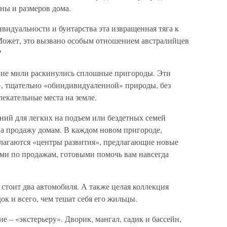
ны и размеров дома.
ивидуальности и бунтарства эта извращенная тяга к
Может, это вызвано особым отношением австралийцев
?
гие мили раскинулись сплошные пригороды. Эти
, тщательно «обиндивидуаленной» природы, без
екательные места на земле.
ий для легких на подъем или бездетных семей
на продажу домам. В каждом новом пригороде,
олагаются «центры развития», предлагающие новые
ми по продажам, готовыми помочь вам навсегда
 стоит два автомобиля. А также целая коллекция
ок и всего, чем тешат себя его жильцы.
е – «экстерьеру». Дворик, мангал, садик и бассейн,