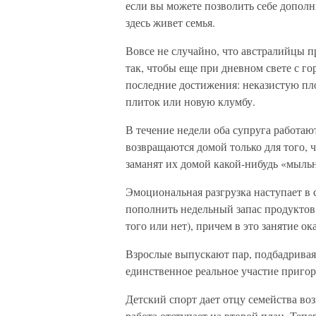
если вы можете позволить себе дополн
здесь живет семья.
Вовсе не случайно, что австралийцы 
так, чтобы еще при дневном свете с го
последние достижения: неказистую пл
плиток или новую клумбу.
В течение недели оба супруга работаю
возвращаются домой только для того, ч
заманят их домой какой-нибудь «мыль
Эмоциональная разгрузка наступает в 
пополнить недельный запас продуктов
того или нет), причем в это занятие ок
Взрослые выпускают пар, подбадривая
единственное реальное участие приго
Детский спорт дает отцу семейства во
работа отступает на второй план. Тепе