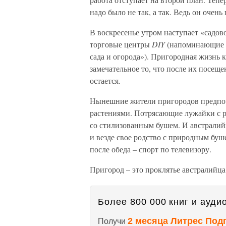
надо было не так, а так. Ведь он очен
В воскресенье утром наступает «садов
торговые центры
DIY
(напоминающие п
сада и огорода»). Пригородная жизнь 
замечательное то, что после их посещ
остается.
Нынешние жители пригородов предпоч
растениями. Потрясающие лужайки с 
со стилизованным бушем. И австралийц
и везде свое родство с природным буш
после обеда – спорт по телевизору.
Пригород – это проклятье австралийца
Более 800 000 книг и аудио
2 месяца Литрес Под
Получи