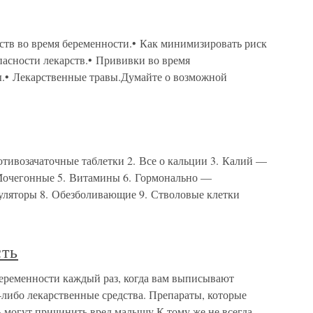
ств во время беременности.• Как минимизировать риск
пасности лекарств.• Прививки во время
ы.• Лекарственные травы.Думайте о возможной
отивозачаточные таблетки 2. Все о кальции 3. Калий —
 Мочегонные 5. Витамины 6. Гормонально —
уляторы 8. Обезболивающие 9. Стволовые клетки
сть
беременности каждый раз, когда вам выписывают
-либо лекарственные средства. Препараты, которые
ь могут причинить вред малышу.К тому же не всегда