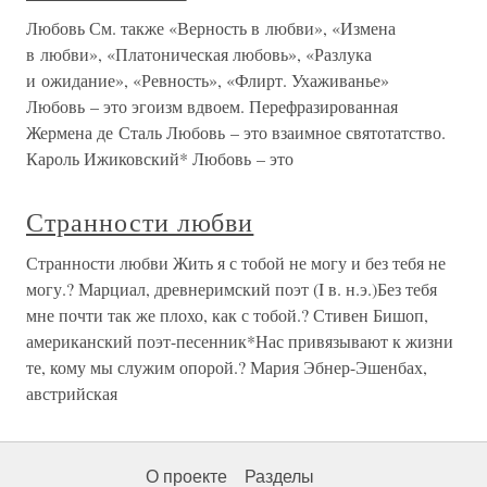
Любовь См. также «Верность в любви», «Измена
в любви», «Платоническая любовь», «Разлука
и ожидание», «Ревность», «Флирт. Ухаживанье»
Любовь – это эгоизм вдвоем. Перефразированная
Жермена де Сталь Любовь – это взаимное святотатство.
Кароль Ижиковский* Любовь – это
Странности любви
Странности любви Жить я с тобой не могу и без тебя не
могу.? Марциал, древнеримский поэт (I в. н.э.)Без тебя
мне почти так же плохо, как с тобой.? Стивен Бишоп,
американский поэт-песенник*Нас привязывают к жизни
те, кому мы служим опорой.? Мария Эбнер-Эшенбах,
австрийская
О проекте
Разделы