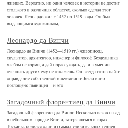
живших. Вероятно, ни один человек в истории не достиг
столького в различных областях, сколько сделал этот
человек. Леонардо жил с 1452 по 1519 годы. Он был
выдающимся художником,
Леонардо да Винчи
Леонардо да Винчи (1452—1519 гг.) живописец,
скульптор, архитектор, инженер и философ Бездельника
хлебом не корми, а дай порассуждать, да и в умении
очернить других ему не откажешь. Он всегда готов найти
оправдание собственной никчемности.Было вино
поглощено пьяницей – и это
Загадочный флорентиец да Винчи
Загадочный флорентиец да Винчи Несколько веков назад
в небольшом городке Винчи, затерявшемся в горах
Тосканы, родился один из самых удивительных гениев