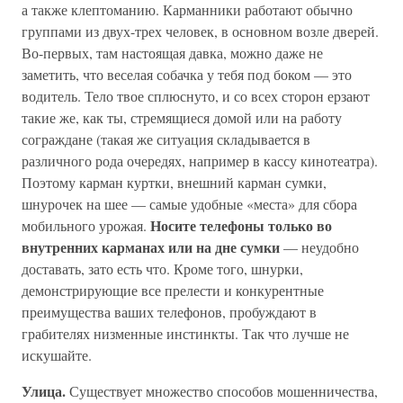
а также клептоманию. Карманники работают обычно
группами из двух-трех человек, в основном возле дверей.
Во-первых, там настоящая давка, можно даже не
заметить, что веселая собачка у тебя под боком — это
водитель. Тело твое сплюснуто, и со всех сторон ерзают
такие же, как ты, стремящиеся домой или на работу
сограждане (такая же ситуация складывается в
различного рода очередях, например в кассу кинотеатра).
Поэтому карман куртки, внешний карман сумки,
шнурочек на шее — самые удобные «места» для сбора
Носите телефоны только во
мобильного урожая.
внутренних карманах или на дне сумки
— неудобно
доставать, зато есть что. Кроме того, шнурки,
демонстрирующие все прелести и конкурентные
преимущества ваших телефонов, пробуждают в
грабителях низменные инстинкты. Так что лучше не
искушайте.
Улица.
Существует множество способов мошенничества,