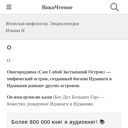
ВикиЧтение
Японская мифология. Энциклопедия
Ильина Н.
О
О
Оногородзима (Сам Собой Застывший Остров) —
мифический остров, созданный богами Идзанаги и
Идзанами раньше других островов.
Оо-яма-цуми-но ками
(Бог-Дух Больших Гор) —
божество, рожденное Идзанаги и Идзанами.
Более 800 000 книг и аудиокниг! 📚