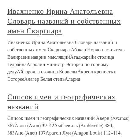
Ивахненко Ирина Анатольевна
Словарь названий и собственных
имен Скаргиара
Ивахненко Ирина Анатольевна Словарь названий и
собственных имен Скаргиара Абакар Норло настоятель
Валиравиныаврин мыслящийАгаджарайн столица
ГедрайнаАгролин министр Эстореи по горному
делуАйларолла столица КорвелыАкреол крепость в
ЭсторееАлагер Белая степьАлария
Список имен и географических
названий
Список имен и географических названий Аверн (Avernes)
367Авон (Avon) 39–42Амблевиль (Ambleville) 380,
383Ане (Anet) 197Арагон Луи (Aragon Louis) 112–114,