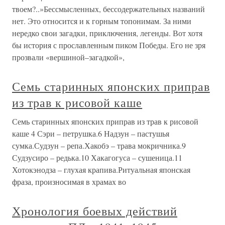
твоем?..»Бессмысленных, бессодержательных названий
нет. Это относится и к горным топонимам. За ними
нередко свои загадки, приключения, легенды. Вот хотя
бы история с прославленным пиком Победы. Его не зря
прозвали «вершиной–загадкой»,
Семь старинных японских приправ
из трав к рисовой каше
Семь старинных японских приправ из трав к рисовой
каше 4 Сэри – петрушка.6 Надзун – пастушья
сумка.Судзун – репа.Хакобэ – трава мокричника.9
Судзусиро – редька.10 Хакагогуса – сушеница.11
Хотокэнодза – глухая крапива.Ритуальная японская
фраза, произносимая в храмах во
Хронология боевых действий