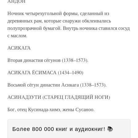
АНДОН
Ночник четырехугольной формы, сделанный из
деревянных рам, которые снаружи обклеивались
полупрозрачной бумагой. Внутрь ночника ставился сосуд
с маслом.
АСИКАГА
Вторая династия сёгунов (1338–1573).
АСИКАГА ЁСИМАСА (1434–1490)
Восьмой сёгун династии Асикага (1338–1573).
АСИНАДЗУТИ (СТАРЕЦ ГЛАДЯЩИЙ НОГИ)
Бог, отец Кусинада-химэ, жены Сусаноо.
Более 800 000 книг и аудиокниг! 📚