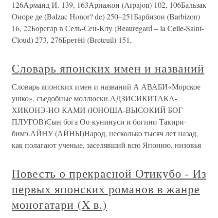
126Арманд И. 139, 163Арпажон (Arpajon) 102, 106Бальзак
Оноре де (Balzac Honor? de) 250–251Барбизон (Barbizon)
16, 22Борегар в Сель-Сен-Клу (Beauregard – la Celle-Saint-
Cloud) 273, 276Бретёй (Breteuil) 151,
Словарь японских имен и названий
Словарь японских имен и названий А АВАБИ«Морское
ушко», съедобные моллюски.АДЗИСИКИТАКА-
ХИКОНЭ-НО КАМИ (ЮНОША-ВЫСОКИЙ БОГ
ПЛУГОВ)Сын бога Оо-кунинуси и богини Такири-
бимэ.АЙНУ (АЙНЫ)Народ, несколько тысяч лет назад,
как полагают ученые, заселявший всю Японию, низовья
Повесть о прекрасной Отикубо - Из
первых японских романов в жанре
моногатари (X в.)