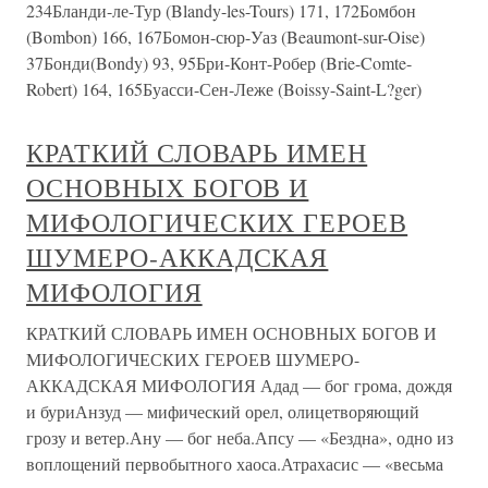
234Бланди-ле-Тур (Blandy-les-Tours) 171, 172Бомбон
(Bombon) 166, 167Бомон-сюр-Уаз (Beaumont-sur-Oise)
37Бонди(Bondy) 93, 95Бри-Конт-Робер (Brie-Comte-
Robert) 164, 165Буасси-Сен-Леже (Boissy-Saint-L?ger)
КРАТКИЙ СЛОВАРЬ ИМЕН
ОСНОВНЫХ БОГОВ И
МИФОЛОГИЧЕСКИХ ГЕРОЕВ
ШУМЕРО-АККАДСКАЯ
МИФОЛОГИЯ
КРАТКИЙ СЛОВАРЬ ИМЕН ОСНОВНЫХ БОГОВ И
МИФОЛОГИЧЕСКИХ ГЕРОЕВ ШУМЕРО-
АККАДСКАЯ МИФОЛОГИЯ Адад — бог грома, дождя
и буриАнзуд — мифический орел, олицетворяющий
грозу и ветер.Ану — бог неба.Апсу — «Бездна», одно из
воплощений первобытного хаоса.Атрахасис — «весьма