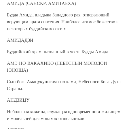
АМИДА (САНСКР. АМИТАБХА)
Будда Амида, владыка Западного рая, отверзающий
верующим врата спасения. Наиболее чтимое божество в
некоторых буддийских сектах.
АМИДАДЗИ
Буддийский храм, названный в честь Будды Амида.
АМЭ-НО-ВАКАХИКО (НЕБЕСНЫЙ МОЛОДОЙ
ЮНОША)
Сын бога Амацукунитама-но ками, Небесного Бога-Духа-
Страны.
АНДЗИЦУ
Небольшая хижина, служащая одновременно и жилищем
и молельней для монахов-отшельников.