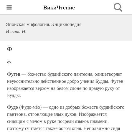
ВикиЧтение
Японская мифология. Энциклопедия
Ильина Н.
Ф
Ф
Фугэн
— божество буддийского пантеона, олицетворяет
неукоснительно действенное добро учения Будды. Фугэн
изображается верхом на белом слоне по правую руку от
Будды.
Фудо
(Фудо-мёо) — одно из добрых божеств буддийского
пантеона, отгоняющее злых духов. Изображается
сидящим с мечом в руке посреди языков пламени,
поэтому считается также богом огня. Неподвижно сидя