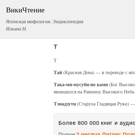
ВикиЧтение
Японская мифология. Энциклопедия
Ильина Н.
Т
Т
Тай
(Красная Дева) — в переводе с япо
Така-ми-мусуби-но ками
(Бог Высоко
явившихся на Равнину Высокого Неба
Тэнадзути
(Старуха Гладящая Руки) —
Более 800 000 книг и аудио
2 месяца Литрес Под
Получи