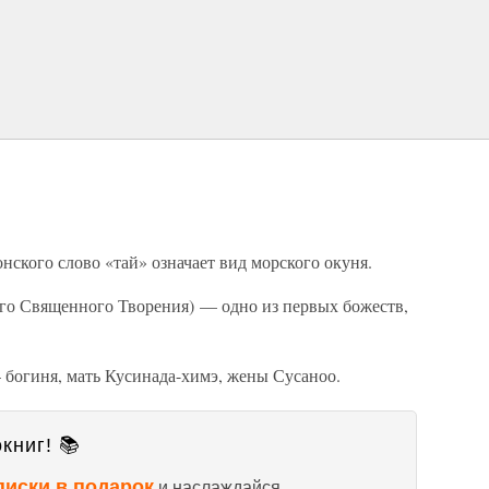
нского слово «тай» означает вид морского окуня.
го Священного Творения) — одно из первых божеств,
.
 богиня, мать Кусинада-химэ, жены Сусаноо.
книг! 📚
писки в подарок
и наслаждайся