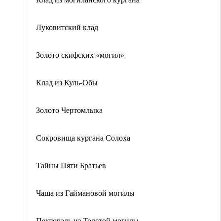
Луковитский клад
Золото скифских «могил»
Клад из Куль-Обы
Золото Чертомлыка
Сокровища кургана Солоха
Тайны Пяти Братьев
Чаша из Гаймановой могилы
Пектораль из Толстой могилы