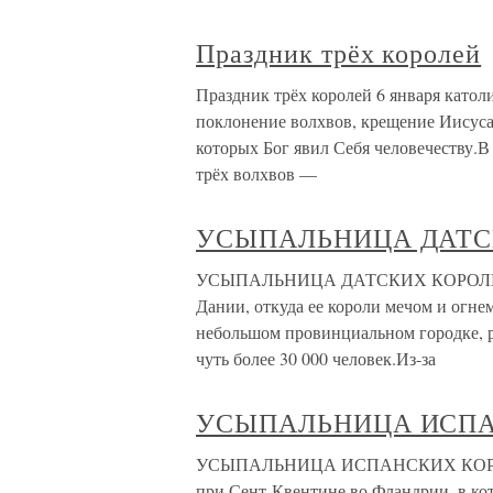
Праздник трёх королей
Праздник трёх королей 6 января катол
поклонение волхвов, крещение Иисуса 
которых Бог явил Себя человечеству.
трёх волхвов —
УСЫПАЛЬНИЦА ДАТС
УСЫПАЛЬНИЦА ДАТСКИХ КОРОЛЕЙ В
Дании, откуда ее короли мечом и огнем
небольшом провинциальном городке, 
чуть более 30 000 человек.Из-за
УСЫПАЛЬНИЦА ИСПА
УСЫПАЛЬНИЦА ИСПАНСКИХ КОРОЛЕЙ 
при Сент-Квентине во Фландрии, в ко