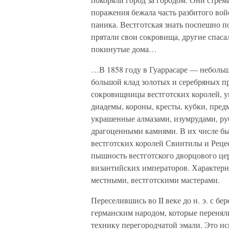
поражения бежала часть разбитого вой
паника. Вестготская знать поспешно п
прятали свои сокровища, другие спаса
покинутые дома…
…В 1858 году в Гуаррасаре — неболь
большой клад золотых и серебряных пр
сокровищницы вестготских королей, у
диадемы, короны, кресты, кубки, предм
украшенные алмазами, изумрудами, ру
драгоценными камнями. В их числе был
вестготских королей Свинтилы и Реце
пышность вестготского дворцового це
византийских императоров. Характерн
местными, вестготскими мастерами.
Переселившись во II веке до н. э. с б
германским народом, которые переняли
технику перегородчатой эмали. Это и