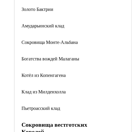
Золото Бактрии
Амударьинский клад
Сокровища Монте-Альбана
Богатства вождей Малаганы
Котёл из Копенгагена
Клад из Милденхолла
Пьетроасский клад
Сокровища вестготских
Королей