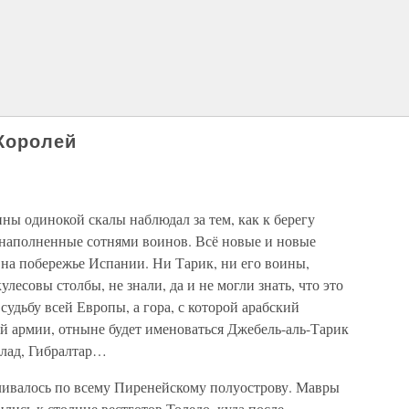
Королей
ы одинокой скалы наблюдал за тем, как к берегу
 наполненные сотнями воинов. Всё новые и новые
на побережье Испании. Ни Тарик, ни его воины,
лесовы столбы, не знали, да и не могли знать, что это
судьбу всей Европы, а гора, с которой арабский
й армии, отныне будет именоваться Джебель-аль-Тарик
 лад, Гибралтар…
ливалось по всему Пиренейскому полуострову. Мавры
лись к столице вестготов Толедо, куда после