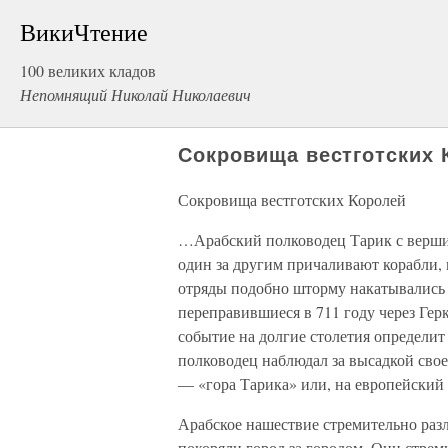
ВикиЧтение
100 великих кладов
Непомнящий Николай Николаевич
Сокровища вестготских 
Сокровища вестготских Королей
…Арабский полководец Тарик с вершин
один за другим причаливают корабли,
отряды подобно шторму накатывались 
переправившиеся в 711 году через Герку
событие на долгие столетия определит 
полководец наблюдал за высадкой свое
— «гора Тарика» или, на европейский
Арабское нашествие стремительно раз
покоряли город за городом. Они стреми