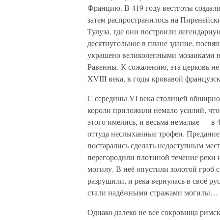
Францию. В 419 году вестготы создали
затем распространилось на Пиренейски
Тулуза, где они построили легендарну
десятиугольное в плане здание, посв
украшено великолепными мозаиками н
Равенны. К сожалению, эта церковь н
XVIII века, в годы кровавой французс
С середины VI века столицей обширног
короли приложили немало усилий, что
этого имелись, и весьма немалые — в 
оттуда неслыханные трофеи. Предание 
постарались сделать недоступным мест
перегородили плотиной течение реки и
могилу. В неё опустили золотой гроб 
разрушили, и река вернулась в своё р
стали надёжными стражами могилы…
Однако далеко не все сокровища римск