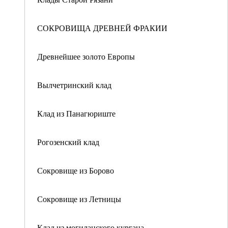
СОКРОВИЩА ДРЕВНЕЙ ФРАКИИ
Древнейшее золото Европы
Вылчетринский клад
Клад из Панагюриште
Рогозенский клад
Сокровище из Борово
Сокровище из Летницы
Клад из могиланского кургана