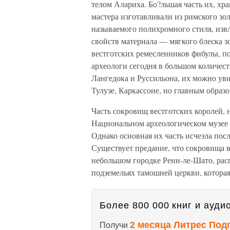
телом Алариха. Бо?льшая часть их, хра
мастера изготавливали из римского зол
называемого полихромного стиля, изв
свойств материала — мягкого блеска з
вестготских ремесленников фибулы, 
археологи сегодня в большом количест
Лангедока и Руссильона, их можно ув
Тулузе, Каркассоне, но главным образ
Часть сокровищ вестготских королей, 
Национальном археологическом музее 
Однако основная их часть исчезла пос
Существует предание, что сокровища в
небольшом городке Ренн-ле-Шато, ра
подземельях тамошней церкви, которая,
Более 800 000 книг и аудио
2 месяца Литрес Под
Получи