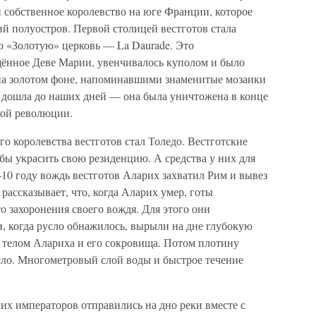
 собственное королевство на юге Франции, которое
й полуостров. Первой столицей вестготов стала
ю «Золотую» церковь — La Daurade. Это
ящённое Деве Марии, увенчивалось куполом и было
а золотом фоне, напоминавшими знаменитые мозаики
е дошла до наших дней — она была уничтожена в конце
кой революции.
о королевства вестготов стал Толедо. Вестготские
бы украсить свою резиденцию. А средства у них для
410 году вождь вестготов Аларих захватил Рим и вывез
рассказывает, что, когда Аларих умер, готы
о захоронения своего вождя. Для этого они
, когда русло обнажилось, вырыли на дне глубокую
с телом Алариха и его сокровища. Потом плотину
усло. Многометровый слой воды и быстрое течение
их императоров отправились на дно реки вместе с