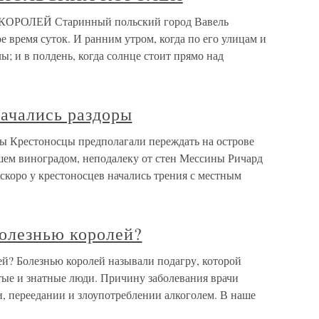
ОЛЕЙ Старинный польский город Вавель
е время суток. И ранним утром, когда по его улицам и
ы; и в полдень, когда солнце стоит прямо над
начались раздоры
ры Крестоносцы предполагали переждать на острове
сшем виноградом, неподалеку от стен Мессины Ричард
скоро у крестоносцев начались трения с местным
болезнью королей?
ей? Болезнью королей называли подагру, которой
тые и знатные люди. Причину заболевания врачи
, переедании и злоупотреблении алкоголем. В наше