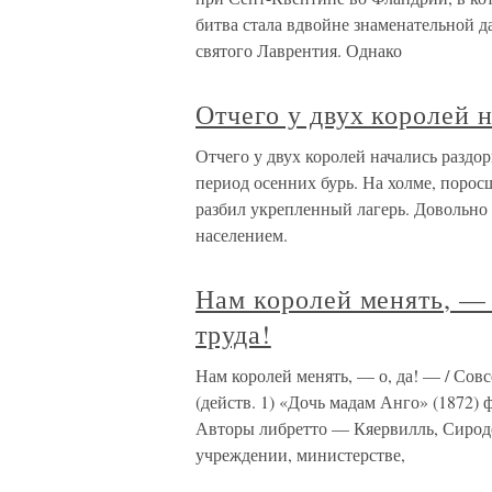
битва стала вдвойне знаменательной да
святого Лаврентия. Однако
Отчего у двух королей 
Отчего у двух королей начались раздо
период осенних бурь. На холме, поро
разбил укрепленный лагерь. Довольно 
населением.
Нам королей менять, — 
труда!
Нам королей менять, — о, да! — / Совс
(действ. 1) «Дочь мадам Анго» (1872)
Авторы либретто — Кяервилль, Сироде
учреждении, министерстве,