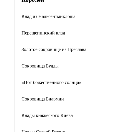
Клад из Надьсентмиклоша
Перещепинский клад
Золотое сокровище из Преслава
Сокровища Будды
«Пот божественного солнца»
Сокровища Биармии
Клады княжеского Киева
Клады Старой Рязани