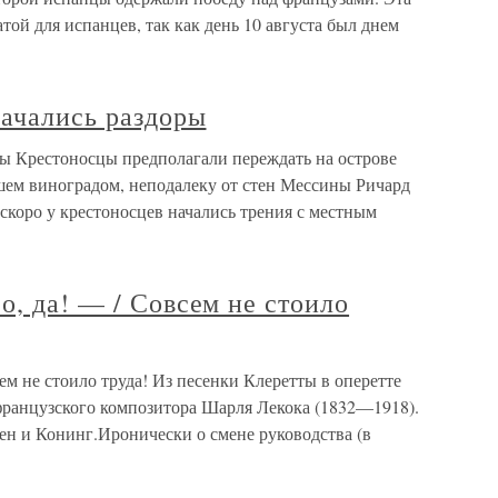
той для испанцев, так как день 10 августа был днем
начались раздоры
ры Крестоносцы предполагали переждать на острове
сшем виноградом, неподалеку от стен Мессины Ричард
скоро у крестоносцев начались трения с местным
о, да! — / Совсем не стоило
ем не стоило труда! Из песенки Клеретты в оперетте
 французского композитора Шарля Лекока (1832—1918).
н и Конинг.Иронически о смене руководства (в