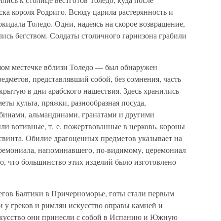
ска короля Родриго. Всюду царила растерянность и
окидала Толедо. Одни, надеясь на скорое возвращение,
лись бегством. Солдаты столичного гарнизона грабили
шом местечке вблизи Толедо — был обнаружен
едметов, представлявший собой, без сомнения, часть
крытую в дни арабского нашествия. Здесь хранились
еты культа, пряжки, разнообразная посуда,
бинами, альмандинами, гранатами и другими
и вотивные, т. е. пожертвованные в церковь, короны
свинта. Обилие драгоценных предметов указывает на
ремониала, напоминавшего, по-видимому, церемониал
о, что большинство этих изделий было изготовлено
ерегов Балтики в Причерноморье, готы стали первым
 у греков и римлян искусство оправы камней и
скусство они принесли с собой в Испанию и Южную