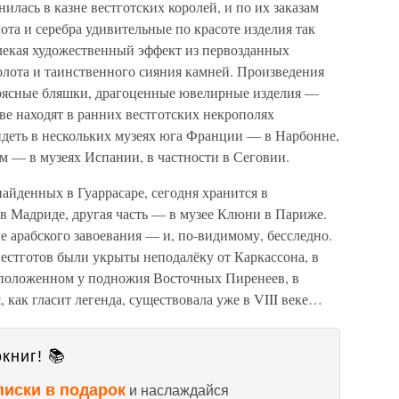
нилась в казне вестготских королей, и по их заказам
ота и серебра удивительные по красоте изделия так
лекая художественный эффект из первозданных
олота и таинственного сияния камней. Произведения
поясные бляшки, драгоценные ювелирные изделия —
ве находят в ранних вестготских некрополях
идеть в нескольких музеях юга Франции — в Нарбонне,
ом — в музеях Испании, в частности в Сеговии.
найденных в Гуаррасаре, сегодня хранится в
в Мадриде, другая часть — в музее Клюни в Париже.
ле арабского завоевания — и, по-видимому, бесследно.
естготов были укрыты неподалёку от Каркассона, в
сположенном у подножия Восточных Пиренеев, в
 как гласит легенда, существовала уже в VIII веке…
книг! 📚
писки в подарок
и наслаждайся