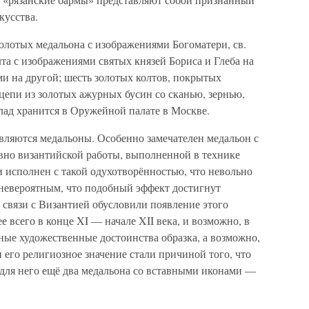
кусства.
золотых медальона с изображениями Богоматери, св.
та с изображениями святых князей Бориса и Глеба на
и на другой; шесть золотых колтов, покрытых
цепи из золотых ажурных бусин со сканью, зернью,
лад хранится в Оружейной палате в Москве.
вляются медальоны. Особенно замечателен медальон с
овно византийской работы, выполненной в технике
 исполнен с такой одухотворённостью, что невольно
невероятным, что подобный эффект достигнут
 связи с Византией обусловили появление этого
е всего в конце XI — начале XII века, и возможно, в
ные художественные достоинства образка, а возможно,
и его религиозное значение стали причиной того, что
 для него ещё два медальона со вставными иконами —