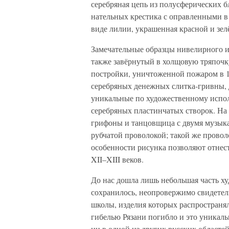
серебряная цепь из полусферических б
нательных крестика с оправленными в 
виде лилии, украшенная красной и зел
Замечательные образцы нивелирного ис
также завёрнутый в холщовую тряпочк
постройки, уничтоженной пожаром в 12
серебряных денежных слитка-гривны, 
уникальные по художественному испо
серебряных пластинчатых створок. На
грифоны и танцовщица с двумя музыка
рубчатой проволокой; такой же прово
особенности рисунка позволяют отнест
XII–XIII веков.
До нас дошла лишь небольшая часть ху
сохранилось, неопровержимо свидетел
школы, изделия которых распространял
гибелью Рязани погибло и это уникаль
ни в одной из других русских областей