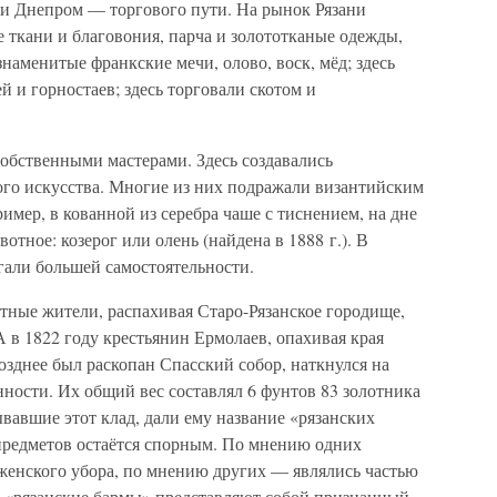
и Днепром — торгового пути. На рынок Рязани
е ткани и благовония, парча и золототканые одежды,
наменитые франкские мечи, олово, воск, мёд; здесь
й и горностаев; здесь торговали скотом и
собственными мастерами. Здесь создавались
го искусства. Многие из них подражали византийским
имер, в кованной из серебра чаше с тиснением, на дне
тное: козерог или олень (найдена в 1888 г.). В
гали большей самостоятельности.
тные жители, распахивая Старо-Рязанское городище,
А в 1822 году крестьянин Ермолаев, опахивая края
позднее был раскопан Спасский собор, наткнулся на
ности. Их общий вес составлял 6 фунтов 83 золотника
ывавшие этот клад, дали ему название «рязанских
 предметов остаётся спорным. По мнению одних
 женского убора, по мнению других — являлись частью
о, «рязанские бармы» представляют собой признанный