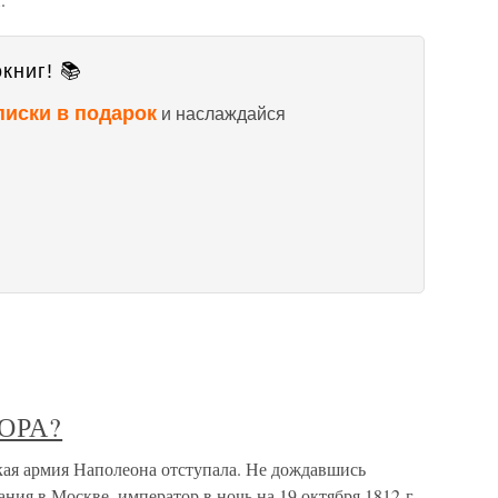
книг! 📚
писки в подарок
и наслаждайся
ОРА?
рмия Наполеона отступала. Не дождавшись
ния в Москве, император в ночь на 19 октября 1812 г.