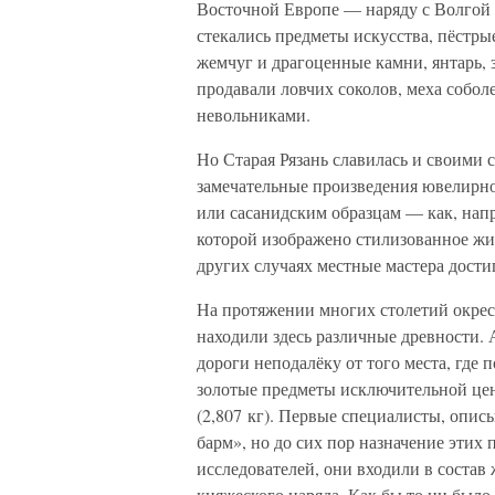
Восточной Европе — наряду с Волгой 
стекались предметы искусства, пёстры
жемчуг и драгоценные камни, янтарь, з
продавали ловчих соколов, меха соболе
невольниками.
Но Старая Рязань славилась и своими 
замечательные произведения ювелирно
или сасанидским образцам — как, напр
которой изображено стилизованное живо
других случаях местные мастера дости
На протяжении многих столетий окрес
находили здесь различные древности. 
дороги неподалёку от того места, где 
золотые предметы исключительной цен
(2,807 кг). Первые специалисты, опис
барм», но до сих пор назначение этих
исследователей, они входили в состав
княжеского наряда. Как бы то ни был