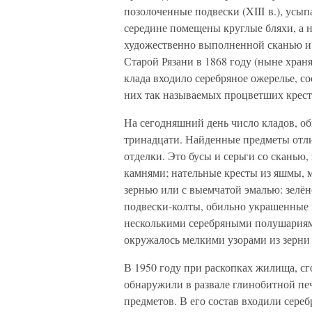
позолоченные подвески (XIII в.), усып
середине помещены круглые бляхи, а 
художественно выполненной сканью и з
Старой Рязани в 1868 году (ныне хран
клада входило серебряное ожерелье, 
них так называемых процветших крест
На сегодняшний день число кладов, о
тринадцати. Найденные предметы отл
отделки. Это бусы и серьги со сканью
камнями; нательные кресты из яшмы, м
зернью или с выемчатой эмалью: зелё
подвески-колты, обильно украшенные
несколькими серебряными полушариями
окружалось мелкими узорами из зерни 
В 1950 году при раскопках жилища, сг
обнаружили в развале глинобитной печ
предметов. В его состав входили сере