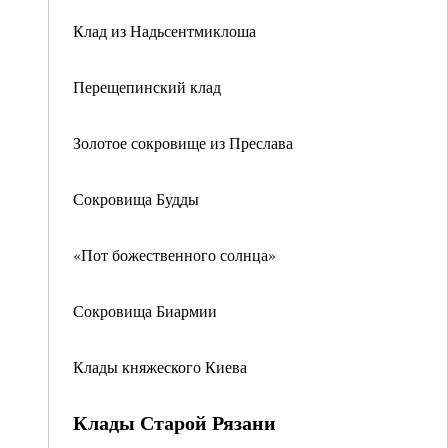
Клад из Надьсентмиклоша
Перещепинский клад
Золотое сокровище из Преслава
Сокровища Будды
«Пот божественного солнца»
Сокровища Биармии
Клады княжеского Киева
Клады Старой Рязани