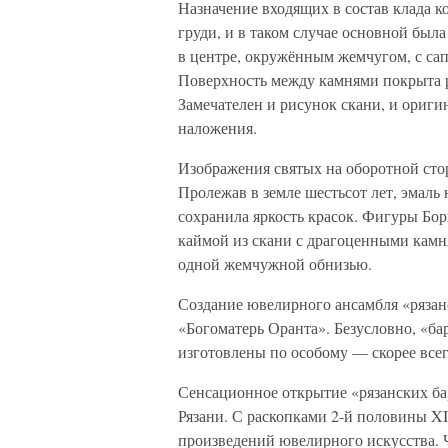
Назначение входящих в состав клада к
груди, и в таком случае основной был
в центре, окружённым жемчугом, с сап
Поверхность между камнями покрыта р
Замечателен и рисунок скани, и ориги
наложения.
Изображения святых на оборотной сто
Пролежав в земле шестьсот лет, эмаль 
сохранила яркость красок. Фигуры Бо
каймой из скани с драгоценными камн
одной жемчужной обнизью.
Создание ювелирного ансамбля «рязан
«Богоматерь Оранта». Безусловно, «б
изготовлены по особому — скорее всег
Сенсационное открытие «рязанских ба
Рязани. С раскопками 2-й половины X
произведений ювелирного искусства. 