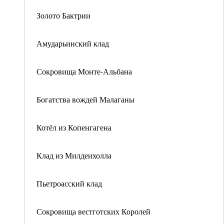
Золото Бактрии
Амударьинский клад
Сокровища Монте-Альбана
Богатства вождей Малаганы
Котёл из Копенгагена
Клад из Милденхолла
Пьетроасский клад
Сокровища вестготских Королей