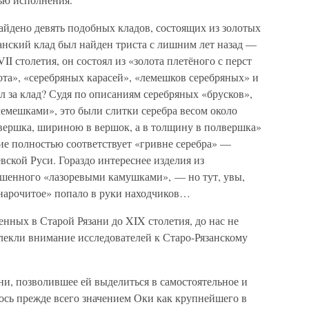
найдено девять подобных кладов, состоящих из золотых
анский клад был найден триста с лишним лет назад —
I столетия, он состоял из «золота плетёного с перст
та», «серебряных карасей», «лемешков серебряных» и
ыл за клад? Судя по описаниям серебряных «брусков»,
емешками», это были слитки серебра весом около
 вершка, шириною в вершок, а в толщину в полвершка»
ание полностью соответствует «гривне серебра» —
ской Руси. Гораздо интереснее изделия из
рашенного «лазоревыми камушками», — но тут, увы,
е нарочитое» попало в руки находчиков…
енных в Старой Рязани до XIX столетия, до нас не
екли внимание исследователей к Старо-Рязанскому
и, позволившее ей выделиться в самостоятельное и
ось прежде всего значением Оки как крупнейшего в