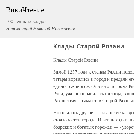
ВикиЧтение
100 великих кладов
Непомнящий Николай Николаевич
Клады Старой Рязани
Клады Старой Рязани
Зимой 1237 года к стенам Рязани подо
татары ворвались в город и предали е
единого живого». От этого погрома Ря
Руси, уже не оправилась никогда, в ко
Рязанскому, а сама став Старой Рязан
Но осталось другое — рязанские клады
стояло у стен города. И эти находки,
боярских и богатых горожан — «узоро
удивлять мастерством и филигранност