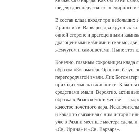
шедевр древнерусского ювелирного ис
В состав клада входят три небольших 
Ирины и св. Варвары; два крупных кол
одной стороне и драгоценными камням
драгоценными камнями и сканью; две 
жемчугом и самоцветами. Ныне этот к
Конечно, главным сокровищем клада я
образом «Богоматерь Оранта», безусл
перегородчатой эмали. Лик Богоматери
приходит мысль о живописи. Кажется 
средствами эмали. Вероятно, активные
образка в Рязанском княжестве — скоре
качестве почётного дара. Исключитель
и какая-то связанная с ним история ил
уже в Рязани местные мастера сделали
«Св. Ирина» и «Св. Варвара».