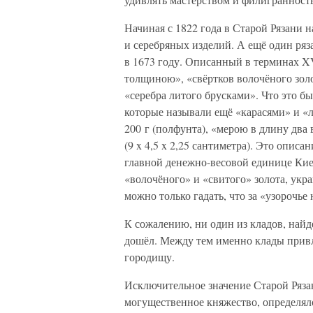
Начиная с 1822 года в Старой Рязани 
и серебряных изделий. А ещё один ряз
в 1673 году. Описанный в терминах XVI
толщиною», «свёртков волочёного золо
«серебра литого брусками». Что это б
которые называли ещё «карасями» и «л
200 г (полфунта), «мерою в длину два
(9 x 4,5 x 2,25 сантиметра). Это опис
главной денежно-весовой единице Киев
«волочёного» и «свитого» золота, ук
можно только гадать, что за «узорочь
К сожалению, ни один из кладов, найд
дошёл. Между тем именно клады привл
городищу.
Исключительное значение Старой Рязан
могущественное княжество, определял