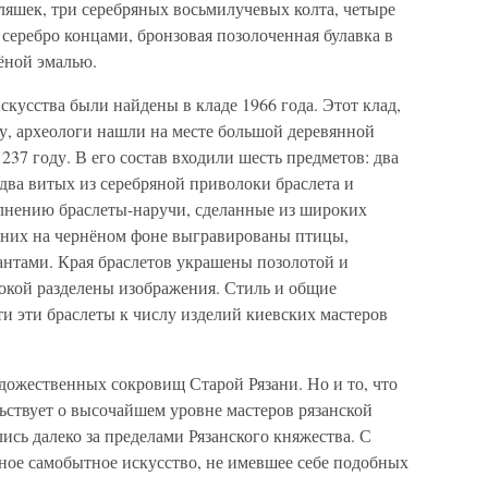
ляшек, три серебряных восьмилучевых колта, четыре
серебро концами, бронзовая позолоченная булавка в
ёной эмалью.
кусства были найдены в кладе 1966 года. Этот клад,
у, археологи нашли на месте большой деревянной
37 году. В его состав входили шесть предметов: два
два витых из серебряной приволоки браслета и
лнению браслеты-наручи, сделанные из широких
 них на чернёном фоне выгравированы птицы,
нтами. Края браслетов украшены позолотой и
локой разделены изображения. Стиль и общие
и эти браслеты к числу изделий киевских мастеров
дожественных сокровищ Старой Рязани. Но и то, что
ьствует о высочайшем уровне мастеров рязанской
ись далеко за пределами Рязанского княжества. С
ное самобытное искусство, не имевшее себе подобных
.