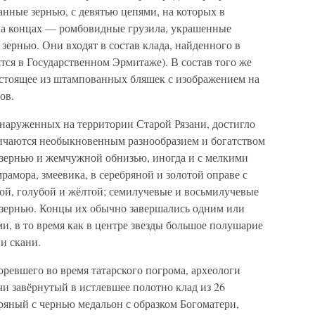
анные зернью, с девятью цепями, на которых в
на концах — ромбовидные грузила, украшенные
ернью. Они входят в состав клада, найденного в
ятся в Государственном Эрмитаже). В состав того же
состоящее из штампованных бляшек с изображением на
ов.
бнаруженных на территории Старой Рязани, достигло
ичаются необыкновенным разнообразием и богатством
, зернью и жемчужной обнизью, иногда и с мелкими
рамора, змеевика, в серебряной и золотой оправе с
ной, голубой и жёлтой; семилучевые и восьмилучевые
 зернью. Концы их обычно завершались одним или
, в то время как в центре звезды большое полушарие
и скани.
оревшего во время татарского погрома, археологи
и завёрнутый в истлевшее полотно клад из 26
бряный с чернью медальон с образком Богоматери,