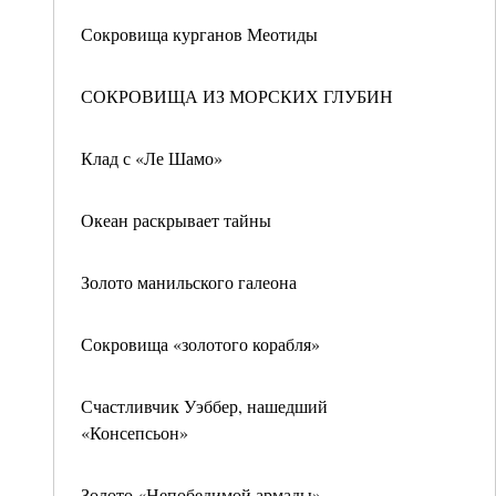
Сокровища курганов Меотиды
СОКРОВИЩА ИЗ МОРСКИХ ГЛУБИН
Клад с «Ле Шамо»
Океан раскрывает тайны
Золото манильского галеона
Сокровища «золотого корабля»
Счастливчик Уэббер, нашедший
«Консепсьон»
Золото «Непобедимой армады»