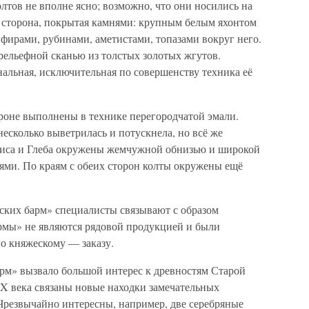
олтов не вполне ясно; возможно, что они носились на
а сторона, покрытая камнями: крупным белым яхонтом
фирами, рубинами, аметистами, топазами вокруг него.
ельефной сканью из толстых золотых жгутов.
нальная, исключительная по совершенству техника её
роне выполнены в технике перегородчатой эмали.
несколько выветрилась и потускнела, но всё же
риса и Глеба окружены жемчужной обнизью и широкой
ями. По краям с обеих сторон колты окружены ещё
ских барм» специалисты связывают с образом
армы» не являются рядовой продукцией и были
о княжескому — заказу.
рм» вызвало большой интерес к древностям Старой
IX века связаны новые находки замечательных
Чрезвычайно интересны, например, две серебряные