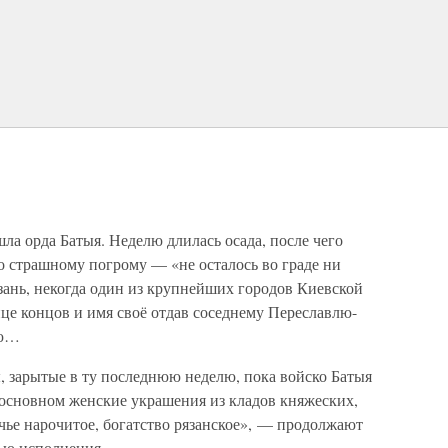
шла орда Батыя. Неделю длилась осада, после чего
го страшному погрому — «не осталось во граде ни
зань, некогда один из крупнейших городов Киевской
нце концов и имя своё отдав соседнему Переславлю-
ью…
, зарытые в ту последнюю неделю, пока войско Батыя
 в основном женские украшения из кладов княжеских,
чье нарочитое, богатство рязанское», — продолжают
ью исполнения.