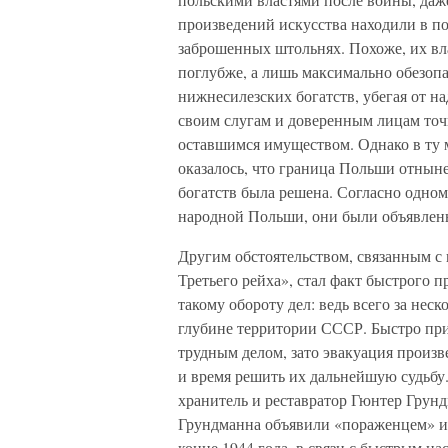
произведений искусства находили в под
заброшенных штольнях. Похоже, их вл
поглубже, а лишь максимально обезоп
нижнесилезских богатств, убегая от н
своим слугам и доверенным лицам точ
оставшимся имуществом. Однако в ту 
оказалось, что граница Польши отнын
богатств была решена. Согласно одно
народной Польши, они были объявлены
Другим обстоятельством, связанным 
Третьего рейха», стал факт быстрого 
такому обороту дел: ведь всего за нес
глубине территории СССР. Быстро при
трудным делом, зато эвакуация произв
и время решить их дальнейшую судьбу
хранитель и реставратор Гюнтер Грундм
Грундманна объявили «пораженцем» и 
конце 1944 года, в связи с быстрым н