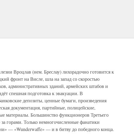
езии Вроцлав (нем. Бреслау) лихорадочно готовится к
цкий фронт на Висле, шла на запад со скоростью
нков, административных зданий, армейских штабов и
дёт спешная подготовка к эвакуации. В
анковские депозиты, ценные бумаги, произведения
еская документация, партийные, полицейские,
ные материалы. Большинство функционеров Третьего
е за горами. Только немногочисленные фанатики
ии» — «Wunderwaffe» — и в битву до победного конца.