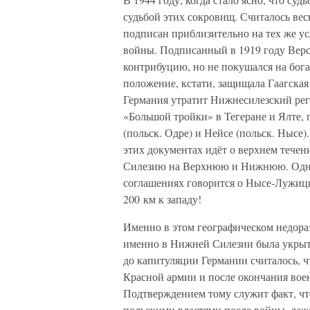
судьбой этих сокровищ. Считалось ве
подписан приблизительно на тех же ус
войны. Подписанный в 1919 году Вер
контрибуцию, но не покушался на бога
положение, кстати, защищала Гаагская 
Германия утратит Нижнесилезский реги
«Большой тройки» в Тегеране и Ялте,
(польск. Одре) и Нейсе (польск. Нысе)
этих документах идёт о верхнем течен
Силезию на Верхнюю и Нижнюю. Однако
соглашениях говорится о Нысе-Лужиц
200 км к западу!
Именно в этом географическом недораз
именно в Нижней Силезии была укрыта
до капитуляции Германии считалось, 
Красной армии и после окончания воен
Подтверждением тому служит факт, чт
польскими властями после войны, даже