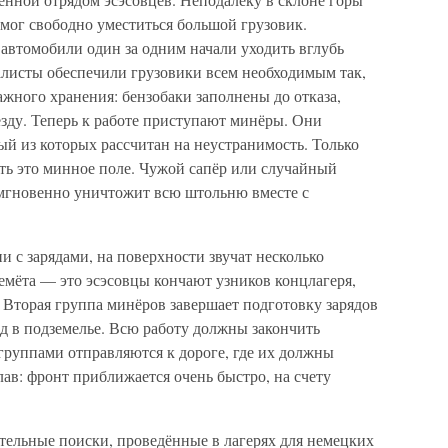
мог свободно уместиться большой грузовик.
автомобили один за одним начали уходить вглубь
алисты обеспечили грузовики всем необходимым так,
ажного хранения: бензобаки заполнены до отказа,
ду. Теперь к работе приступают минёры. Они
ый из которых рассчитан на неустранимость. Только
ь это минное поле. Чужой сапёр или случайный
, мгновенно уничтожит всю штольню вместе с
и с зарядами, на поверхности звучат несколько
емёта — это эсэсовцы кончают узников концлагеря,
 Вторая группа минёров завершает подготовку зарядов
д в подземелье. Всю работу должны закончить
группами отправляются к дороге, где их должны
ав: фронт приближается очень быстро, на счету
тельные поиски, проведённые в лагерях для немецких