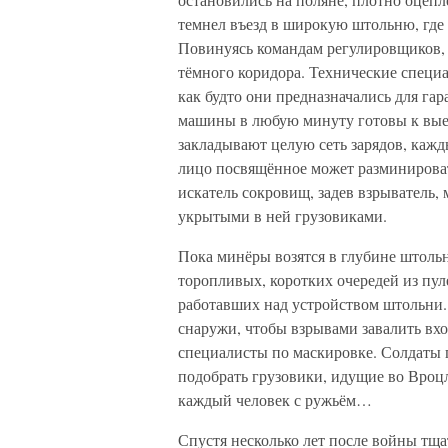
темнел въезд в широкую штольню, где 
Повинуясь командам регулировщиков, 
тёмного коридора. Технические специ
как будто они предназначались для гар
машины в любую минуту готовы к выез
закладывают целую сеть зарядов, кажд
лицо посвящённое может разминироват
искатель сокровищ, задев взрыватель
укрытыми в ней грузовиками.
Пока минёры возятся в глубине штольн
торопливых, коротких очередей из пул
работавших над устройством штольни.
снаружи, чтобы взрывами завалить вхо
специалисты по маскировке. Солдаты 
подобрать грузовики, идущие во Вроцл
каждый человек с ружьём…
Спустя несколько лет после войны тща