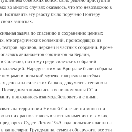
ко во многих случаях оказалось, что это невозможно в
ни. Возглавить эту работу было поручено Гюнтеру
 своих записках.
сильная задача по спасению и сохранению ценных
х, этнографических коллекций, происходящих из
, театров, архивов, церквей и частных собраний. Кроме
, опасаясь авианалётов союзников на Берлин,
 в Силезию, поэтому среди силезских собраний
х коллекций. Наряду с этим во Вроцлаве были собраны
 немцами в польский музеях, галереях и костёлах.
ках депозиты силезских банков, документы гестапо и
. Последним занимались в основном чины СС и
дманну приходилось взаимодействовать и с ними.
зовать на территории Нижней Силезии ни много ни
о из них располагалось в частных имениях и замках,
редгорьях Судет. Летом 1945 года польские власти на
в канцелярии Грундманна, сумели обнаружить все эти