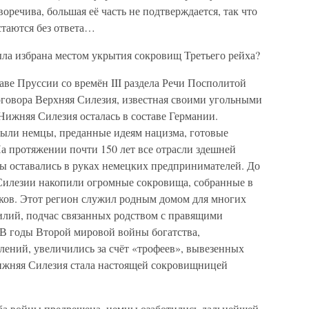
речива, большая её часть не подтверждается, так что
таются без ответа…
а избрана местом укрытия сокровищ Третьего рейха?
аве Пруссии со времён III раздела Речи Посполитой
договора Верхняя Силезия, известная своими угольными
Нижняя Силезия осталась в составе Германии.
ыли немцы, преданные идеям нацизма, готовые
а протяжении почти 150 лет все отрасли здешней
 оставались в руках немецких предпринимателей. До
Силезии накопили огромные сокровища, собранные в
ков. Этот регион служил родным домом для многих
лий, подчас связанных родством с правящими
В годы Второй мировой войны богатства,
лений, увеличились за счёт «трофеев», вывезенных
ижняя Силезия стала настоящей сокровищницей
удьба войны предрешена, немцы озаботились дальнейшей