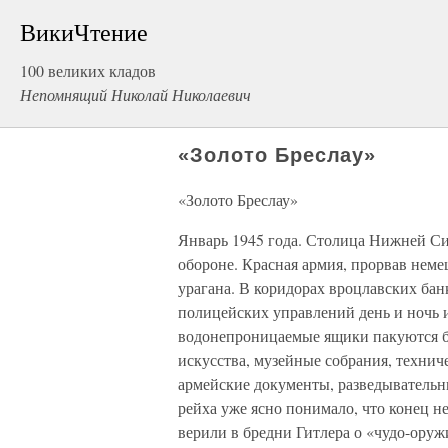
ВикиЧтение
100 великих кладов
Непомнящий Николай Николаевич
«Золото Бреслау»
«Золото Бреслау»
Январь 1945 года. Столица Нижней Сил
обороне. Красная армия, прорвав неме
урагана. В коридорах вроцлавских ба
полицейских управлений день и ночь и
водонепроницаемые ящики пакуются б
искусства, музейные собрания, технич
армейские документы, разведыватель
рейха уже ясно понимало, что конец н
верили в бредни Гитлера о «чудо-оруж