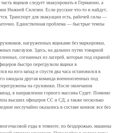
часть ящиков следует эвакуировать в Германию, а
рии Нижней Силезии. Если русские что-то и найдут,
утся. Транспорт для эвакуации есть, рабочей силы —
таточно. Единственная проблема — быстрые темпы
рузовиков, нагруженных ящиками без маркировки,
ных пакгаузов. Здесь, на дальних путях товарной
 пленных, согнанных из лагерей, которые под охраной
фицеров быстро перегрузили ящики в
ся на юго-запад и спустя два часа остановился в
его ожидала другая команда военнопленных под
 перегружены на грузовики. После окончания
запад, в направлении горного массива Судет. Помимо
уппа высших офицеров СС и СД, а также несколько
дние неслучайно оказались в составе конвоя: все без
многочасовой езды в темноте, по бездорожью, машины
енной отрядом эсэсовцев. Неподалёку в склоне горы