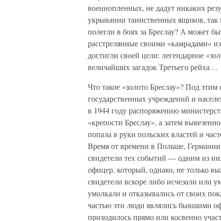
военнопленных, не дадут никаких резу
укрывании таинственных ящиков, так 
полегли в боях за Бреслау? А может 
расстрелянные своими «камрадами» из
достигли своей цели: легендарное «зо
величайших загадок Третьего рейха…
Что такое «золото Бреслау»? Под эти
государственных учреждений и населе
в 1944 году распоряжению министерст
«крепости Бреслау», а затем вывезенн
попала в руки польских властей и част
Время от времени в Польше, Германии
свидетели тех событий — одним из ни
офицер, который, однако, не только вы
свидетели вскоре либо исчезали или у
умолкали и отказывались от своих пок
частью эти люди являлись бывшими о
приходилось прямо или косвенно участ