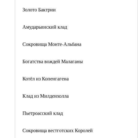
Золото Бактрии
Амударьинский клад
Сокровища Монте-Альбана
Богатства вождей Малаганы
Котёл из Копенгагена
Клад из Милденхолла
Пьетроасский клад
Сокровища вестготских Королей