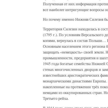
Полученная от них информация противо
все наиболее интригующие вопросы ос
Но почему именно Нижняя Силезия был
Территория Силезии находилась в сост
(1795 г.). По условиям Версальского 
копями, вернулась в состав Польши… 
Основным населением этого региона б
защищать «немецкость» своей земли. Н
промышленности, предприятия и шахты
1945 года богатые семейства Нижней 
стенах многочисленных дворцов и зам
известнейших аристократических фами
монархическими династиями Европы. 
накопленные на протяжении трёх поко
немцами из оккупированных стран. Н
Третьего рейха.
В 1944 году, когда стало ясно, что с