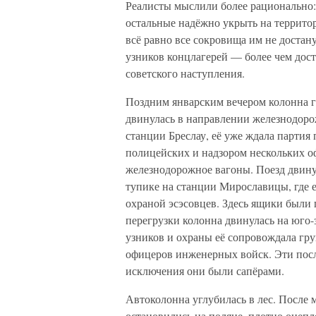
Реалисты мыслили более рационально: 
остальные надёжно укрыть на террито
всё равно все сокровища им не достан
узников концлагерей — более чем дос
советского наступления.
Поздним январским вечером колонна г
двинулась в направлении железнодорож
станции Бреслау, её уже ждала партия
полицейских и надзором нескольких о
железнодорожное вагоны. Поезд двинул
тупике на станции Мирославицы, где 
охраной эсэсовцев. Здесь ящики были
перегрузки колонна двинулась на юго-
узников и охраны её сопровождала гр
офицеров инженерных войск. Эти после
исключения они были сапёрами.
Автоколонна углубилась в лес. После 
остановились на поляне, плотно оцепл