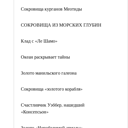
Сокровища курганов Меотиды
СОКРОВИЩА ИЗ МОРСКИХ ГЛУБИН
Клад с «Ле Шамо»
Океан раскрывает тайны
Золото манильского галеона
Сокровища «золотого корабля»
Счастливчик Уэббер, нашедший
«Консепсьон»
Золото «Непобедимой армады»