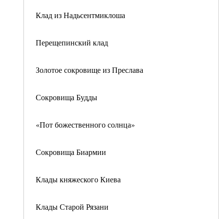
Клад из Надьсентмиклоша
Перещепинский клад
Золотое сокровище из Преслава
Сокровища Будды
«Пот божественного солнца»
Сокровища Биармии
Клады княжеского Киева
Клады Старой Рязани