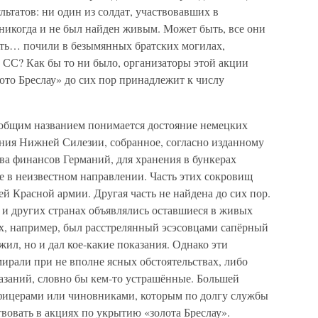
льтатов: ни один из солдат, участвовавших в
никогда и не был найден живым. Может быть, все они
быть… почили в безымянных братских могилах,
 СС? Как бы то ни было, организаторы этой акции
лото Бреслау» до сих пор принадлежит к числу
м общим названием понимается достояние немецких
ния Нижней Силезии, собранное, согласно изданному
ва финансов Германий, для хранения в бункерах
ое в неизвестном направлении. Часть этих сокровищ
ей Красной армии. Другая часть не найдена до сих пор.
 и других странах объявлялись оставшиеся в живых
х, например, был расстрелянный эсэсовцами сапёрный
жил, но и дал кое-какие показания. Однако эти
мирали при не вполне ясных обстоятельствах, либо
азаний, словно бы кем-то устрашённые. Большей
фицерами или чиновниками, которым по долгу службы
вовать в акциях по укрытию «золота Бреслау».