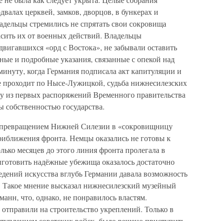
валах церквей, замков, дворцов, в бункерах и
адельцы стремились не спрятать свои сокровища
асить их от военных действий. Владельцы
адвигавшихся «орд с Востока», не забывали оставить
ные и подробные указания, связанные с опекой над
минуту, когда Германия подписала акт капитуляции и
е проходит по Нысе-Лужицкой, судьба нижнесилезских
му из первых распоряжений Временного правительства
 собственностью государства.
с превращением Нижней Силезии в «сокровищницу
приближения фронта. Немцы оказались не готовы к
колько месяцев до этого линия фронта пролегала в
готовить надёжные убежища оказалось достаточно
едений искусства вглубь Германии давала возможность
. Такое мнение высказал нижнесилезский музейный
анн, что, однако, не понравилось властям.
отправили на строительство укреплений. Только в
аступлением советских войск, было решено приступить