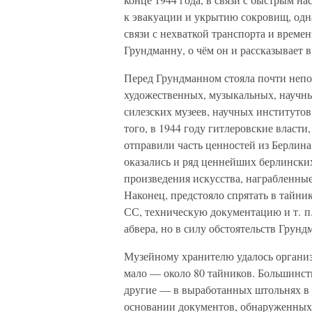
к эвакуации и укрытию сокровищ, одна
связи с нехваткой транспорта и време
Грундманну, о чём он и рассказывает в
Перед Грундманном стояла почти непо
художественных, музыкальных, научны
силезских музеев, научных институтов
того, в 1944 году гитлеровские власти
отправили часть ценностей из Берлина
оказались и ряд ценнейших берлински
произведения искусства, награбленные
Наконец, предстояло спрятать в тайни
СС, техническую документацию и т. п
абвера, но в силу обстоятельств Грун
Музейному хранителю удалось органи
мало — около 80 тайников. Большинств
другие — в выработанных штольнях в п
основании документов, обнаруженных 