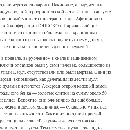
родано через антикваров в Пакистане, а вырученные
ждународной террористической сети. И лишь в августе
ибов, новый министр иностранных дел Афганистана
ральной конференции ЮНЕСКО в Париже сообщил
целости и сохранности обнаружено в хранилищах
бы неоднократно пытались получить к нему доступ,
 все попытки закончились для них неудачей.
 в подвале, вырубленном в скале и защищённом
Ключи от замков были у семи человек, большинство из
хватили Кабул, отсутствовали или были мертвы. Один из
ерзаи, вспоминает, как делегация из десяти мулл
од дулами пистолетов Аскерзаи открыл кодовый замок
трального банка — золотые слитки на сумму около 50
вились. Вероятно, они оживились бы ещё больше,
ище лежит в другом хранилище — буквально у них над
 стали искать «золото Бактрии» по одной простой
ревенщины слова «Бактрия» и «археологическое
чем пустым звуком. Тем не менее муллы, очевидно,