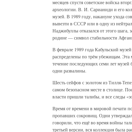
месяцев спустя советские войска вторг
археологии. В. И. Сарианиди и его ко
музей. В 1989 году, накануне ухода со
вывезти в СССР или в одну из нейтрал
Наджибуллы отказался от этого шага, 
родине — символ стабильности Афган
В феврале 1989 года Кабульский музей
распределены по трём убежищам. Эта 
течение последующих семи лет музей б
одни развалины.
Шесть сейфов с золотом из Тилля-Теп
самом безопасном месте в столице. По
власти пришли талибы, и все следы «зо
Время от времени в мировой печати п
пропавших сокровищ. Одни утверждали
говорили, что ещё во время войны та
третьей версии, вся коллекция была р