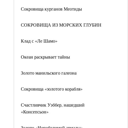
Сокровища курганов Меотиды
СОКРОВИЩА ИЗ МОРСКИХ ГЛУБИН
Клад с «Ле Шамо»
Океан раскрывает тайны
Золото манильского галеона
Сокровища «золотого корабля»
Счастливчик Уэббер, нашедший
«Консепсьон»
Золото «Непобедимой армады»