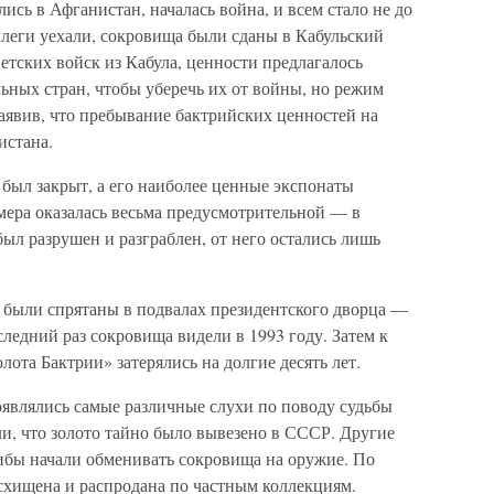
лись в Афганистан, началась война, и всем стало не до
ллеги уехали, сокровища были сданы в Кабульский
ветских войск из Кабула, ценности предлагалось
ьных стран, чтобы уберечь их от войны, но режим
заявив, что пребывание бактрийских ценностей на
истана.
 был закрыт, а его наиболее ценные экспонаты
мера оказалась весьма предусмотрительной — в
ыл разрушен и разграблен, от него остались лишь
е были спрятаны в подвалах президентского дворца —
следний раз сокровища видели в 1993 году. Затем к
лота Бактрии» затерялись на долгие десять лет.
оявлялись самые различные слухи по поводу судьбы
, что золото тайно было вывезено в СССР. Другие
либы начали обменивать сокровища на оружие. По
асхищена и распродана по частным коллекциям.