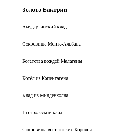
Золото Бактрии
Амударьинский клад
Сокровища Монте-Альбана
Богатства вождей Малаганы
Котёл из Копенгагена
Клад из Милденхолла
Пьетроасский клад
Сокровища вестготских Королей