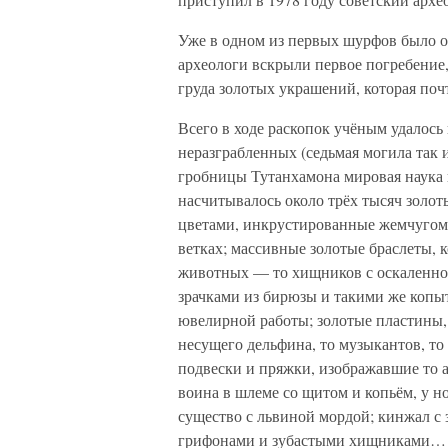
Уже в одном из первых шурфов было о
археологи вскрыли первое погребение,
груда золотых украшений, которая поч
Всего в ходе раскопок учёным удалось
неразграбленных (седьмая могила так 
гробницы Тутанхамона мировая наука 
насчитывалось около трёх тысяч золо
цветами, инкрустированные жемчугом
ветках; массивные золотые браслеты,
животных — то хищников с оскаленной
зрачками из бирюзы и такими же копы
ювелирной работы; золотые пластины,
несущего дельфина, то музыкантов, то
подвески и пряжки, изображавшие то 
воина в шлеме со щитом и копьём, у но
существо с львиной мордой; кинжал с
грифонами и зубастыми хищниками… 