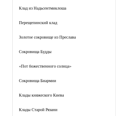
Клад из Надьсентмиклоша
Перещепинский клад
Золотое сокровище из Преслава
Сокровища Будды
«Пот божественного солнца»
Сокровища Биармии
Клады княжеского Киева
Клады Старой Рязани