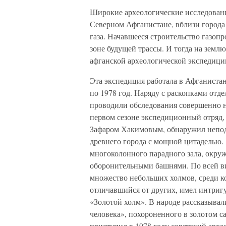
Широкие археологические исследования
Северном Афганистане, вблизи город
газа. Начавшееся строительство газоп
зоне будущей трассы. И тогда на земл
афганской археологической экспедици
Эта экспедиция работала в Афганиста
по 1978 год. Наряду с раскопками отд
проводили обследования совершенно н
первом сезоне экспедиционный отряд
Зафаром Хакимовым, обнаружил непод
древнего города с мощной цитаделью.
многоколонного парадного зала, окру
оборонительными башнями. По всей ви
множество небольших холмов, среди к
отличавшийся от других, имел интригу
«Золотой холм». В народе рассказывали
человека», похороненного в золотом са
приступил в 1978 году советский архе