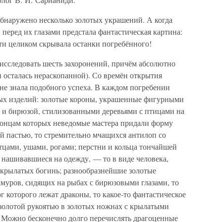
бнаружено несколько золотых украшений. А когда
 перед их глазами предстала фантастическая картина:
ти целиком скрывала останки погребённого!
 исследовать шесть захоронений, причём абсолютно
и осталась нераскопанной). Со времён открытия
не знала подобного успеха. В каждом погребении
тых изделий: золотые короны, украшенные фигурными
 и бирюзой, стилизованными деревьями с птицами на
 концам которых неведомые мастера придали форму
 пастью, то стремительно мчащихся антилоп со
тцами, ушами, рогами; перстни и кольца тончайшей
 нашивавшиеся на одежду, — то в виде человека,
 крылатых богинь; разнообразнейшие золотые
амуров, сидящих на рыбах с бирюзовыми глазами, то
г которого лежат драконы, то какое-то фантастическое
 золотой рукоятью в золотых ножнах с крылатыми
Можно бесконечно долго перечислять драгоценные