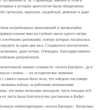
 впервые в истории археологии были обнаружены
ебе греческие, иранские, индийские, римские и даже
тством погребальных приношений и чрезвычайно
прямоугольные ямы на глубине около одного метра
и плетёными циновками, поверх которых насыпалась
орудить за один-два часа. Создавалось впечатление,
, возможно, даже ночью. Очевидно, благодаря именно
 избежать разграбления.
лизительной оценки стоимости «золота Бактрии», да и
еньгах сложно — их историческое значение
 с самого начала было ясно, что найдено настоящее
 вызваны войска, за рабочими-землекопами
вы, эти меры несколько запоздали, часть находок всё-
я их часть была благополучно доставлена в Кабул.
тельную инвентаризацию «золота Бактрии». Несколько