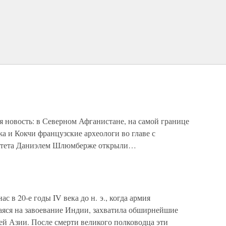
я новость: в Северном Афганистане, на самой границе
а и Кокчи французские археологи во главе с
ситета Даниэлем Шлюмберже открыли…
в 20-е годы IV века до н. э., когда армия
яся на завоевание Индии, захватила обширнейшие
ей Азии. После смерти великого полководца эти