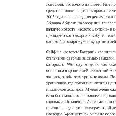
Говорили, что золото из Тилля-Тепе п
средства пошли на финансирование ме
2003 года, после падения режима тал
Абдалла Абдалла на заседании гене
важную новость: «золото Бактрии» в 
президентского дворца в Кабуле. Тали
однако благодаря мужеству хранителей
Сейфы с «золотом Бактрии» хранились
стальными дверями за семью замками. 
которых к 1996 году, когда талибы за
оставшихся хранителей, 50-летний Аск
явилась, чтобы осмотреть подвалы. П
хранилища, где покоились активы цен
миллионов долларов. Муллы очень ожи
если бы знали, что настоящее сокров
головами. По мнению Аскерзаи, они не
причине — для этой полуграмотной де
наследие Афганистана» были не более 