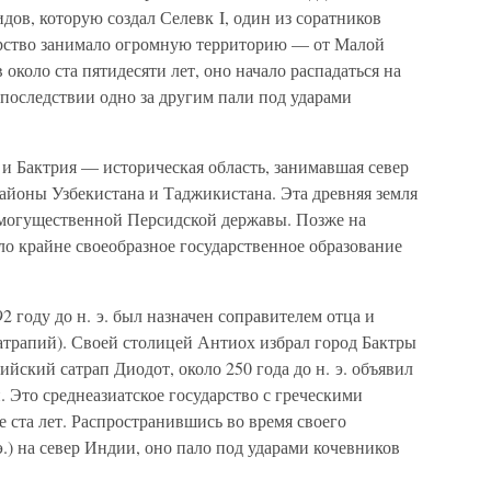
дов, которую создал Селевк I, один из соратников
арство занимало огромную территорию — от Малой
около ста пятидесяти лет, оно начало распадаться на
впоследствии одно за другим пали под ударами
и Бактрия — историческая область, занимавшая север
йоны Узбекистана и Таджикистана. Эта древняя земля
 могущественной Персидской державы. Позже на
о крайне своеобразное государственное образование
2 году до н. э. был назначен соправителем отца и
трапий). Своей столицей Антиох избрал город Бактры
йский сатрап Диодот, около 250 года до н. э. объявил
 Это среднеазиатское государство с греческими
е ста лет. Распространившись во время своего
 э.) на север Индии, оно пало под ударами кочевников