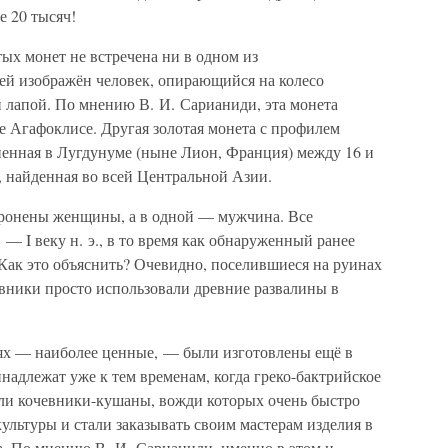
е 20 тысяч!
ых монет не встречена ни в одном из
ей изображён человек, опирающийся на колесо
й лапой. По мнению В. И. Сарианиди, эта монета
е Агафоклисе. Другая золотая монета с профилем
ненная в Лугдунуме (ныне Лион, Франция) между 16 и
, найденная во всей Центральной Азии.
оронены женщины, а в одной — мужчина. Все
. — I веку н. э., в то время как обнаруженный ранее
 Как это объяснить? Очевидно, поселившиеся на руинах
евники просто использовали древние развалины в
ях — наиболее ценные, — были изготовлены ещё в
надлежат уже к тем временам, когда греко-бактрийское
шли кочевники-кушаны, вожди которых очень быстро
ультуры и стали заказывать своим мастерам изделия в
а. По мнению В. И. Сарианиди, именно в этом и