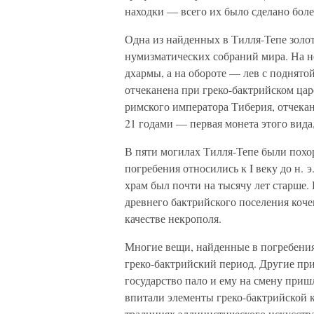
находки — всего их было сделано боле
Одна из найденных в Тилля-Тепе золот
нумизматических собраний мира. На н
дхармы, а на обороте — лев с поднято
отчеканена при греко-бактрийском цар
римского императора Тиберия, отчека
21 годами — первая монета этого вида
В пяти могилах Тилля-Тепе были пох
погребения относились к I веку до н. э
храм был почти на тысячу лет старше.
древнего бактрийского поселения коч
качестве некрополя.
Многие вещи, найденные в погребени
греко-бактрийский период. Другие при
государство пало и ему на смену при
впитали элементы греко-бактрийской к
традициях эллинистического искусств