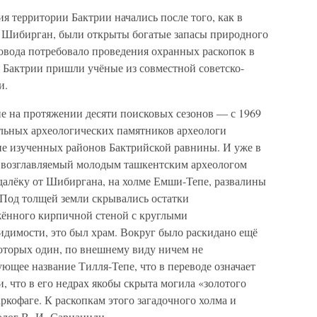
 территории Бактрии начались после того, как в
а Шибирган, были открыты богатые запасы природного
ровода потребовало проведения охранных раскопок в
ю Бактрии пришли учёные из совместной советско-
и.
не на протяжении десяти поисковых сезонов — с 1969
ельных археологических памятников археологи
е изученных районов Бактрийской равнины. И уже в
, возглавляемый молодым ташкентским археологом
алёку от Шибиргана, на холме Емши-Тепе, развалины
 Под толщей земли скрывались остатки
жённого кирпичной стеной с круглыми
димости, это был храм. Вокруг было раскидано ещё
оторых один, по внешнему виду ничем не
ющее название Тилля-Тепе, что в переводе означает
, что в его недрах якобы скрыта могила «золотого
ркофаге. К раскопкам этого загадочного холма и
олог В. И. Сарианиди.