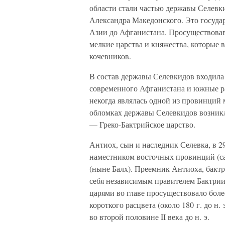
области стали частью державы Селевки
Александра Македонского. Это госуд
Азии до Афганистана. Просуществовав 
мелкие царства и княжества, которые 
кочевников.
В состав державы Селевкидов входила 
современного Афганистана и южные ра
некогда являлась одной из провинций
обломках державы Селевкидов возникл
— Греко-Бактрийское царство.
Антиох, сын и наследник Селевка, в 29
наместником восточных провинций (са
(ныне Балх). Преемник Антиоха, бактри
себя независимым правителем Бактрии.
царями во главе просуществовало боле
короткого расцвета (около 180 г. до н.
во второй половине II века до н. э.