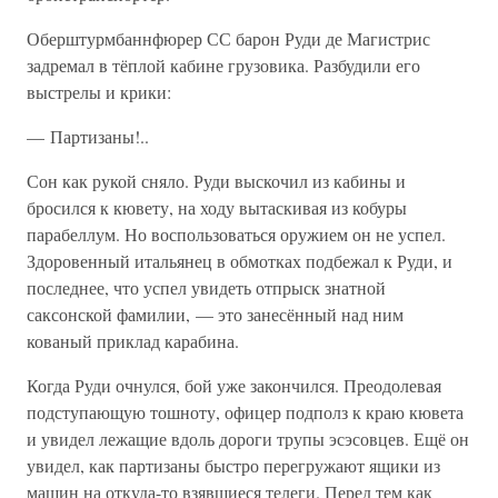
Оберштурмбаннфюрер СС барон Руди де Магистрис
задремал в тёплой кабине грузовика. Разбудили его
выстрелы и крики:
— Партизаны!..
Сон как рукой сняло. Руди выскочил из кабины и
бросился к кювету, на ходу вытаскивая из кобуры
парабеллум. Но воспользоваться оружием он не успел.
Здоровенный итальянец в обмотках подбежал к Руди, и
последнее, что успел увидеть отпрыск знатной
саксонской фамилии, — это занесённый над ним
кованый приклад карабина.
Когда Руди очнулся, бой уже закончился. Преодолевая
подступающую тошноту, офицер подполз к краю кювета
и увидел лежащие вдоль дороги трупы эсэсовцев. Ещё он
увидел, как партизаны быстро перегружают ящики из
машин на откуда-то взявшиеся телеги. Перед тем как