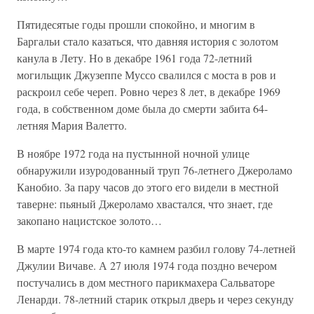
Пятидесятые годы прошли спокойно, и многим в
Баргальи стало казаться, что давняя история с золотом
канула в Лету. Но в декабре 1961 года 72-летний
могильщик Джузеппе Муссо свалился с моста в ров и
раскроил себе череп. Ровно через 8 лет, в декабре 1969
года, в собственном доме была до смерти забита 64-
летняя Мария Валетто.
В ноябре 1972 года на пустынной ночной улице
обнаружили изуродованный труп 76-летнего Джероламо
Канобио. За пару часов до этого его видели в местной
таверне: пьяный Джероламо хвастался, что знает, где
закопано нацистское золото…
В марте 1974 года кто-то камнем разбил голову 74-летней
Джулии Вичаве. А 27 июля 1974 года поздно вечером
постучались в дом местного парикмахера Сальваторе
Ленарди. 78-летний старик открыл дверь и через секунду