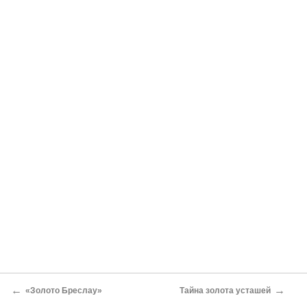
←
→
«Золото Бреслау»
Тайна золота усташей