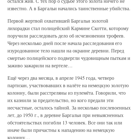
остался жив. С тех пор о судьбе этого золота ничего не
известно. А в Баргальи начались таинственные убийства.
Первой жертвой охватившей Баргальи золотой
лихорадки стал полицейский Кармине Скотти, которому
поручили расследовать дело об исчезновении трофеев.
Через несколько дней после начала расследования его
изуродованное тело нашли на окраине деревни. Перед
смертью полицейского подвергли чудовищным пыткам и
заживо зажарили на вертеле…
Ещё через два месяца, в апреле 1945 года, четверо
партизан, участвовавших в налёте на немецкую золотую
колонну, были расстреляны из пулемёта. Говорили, что
их казнили за предательство, но кого предали эти
несчастные, осталось тайной. За несколько послевоенных
лет, до 1950 г., в деревне Баргальи при невыясненных
обстоятельствах погибли 13 человек. Все они так или
иначе были причастны к нападению на немецкую
колонну…