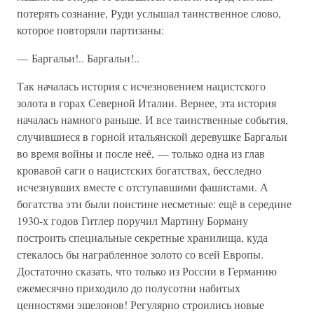
потерять сознание, Руди услышал таинственное слово,
которое повторяли партизаны:
— Баргальи!.. Баргальи!..
Так началась история с исчезновением нацистского
золота в горах Северной Италии. Вернее, эта история
началась намного раньше. И все таинственные события,
случившиеся в горной итальянской деревушке Баргальи
во время войны и после неё, — только одна из глав
кровавой саги о нацистских богатствах, бесследно
исчезнувших вместе с отступавшими фашистами. А
богатства эти были поистине несметные: ещё в середине
1930-х годов Гитлер поручил Мартину Борману
построить специальные секретные хранилища, куда
стекалось бы награбленное золото со всей Европы.
Достаточно сказать, что только из России в Германию
ежемесячно приходило до полусотни набитых
ценностями эшелонов! Регулярно строились новые