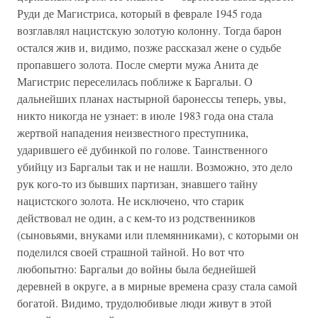
Руди де Магистриса, который в феврале 1945 года
возглавлял нацистскую золотую колонну. Тогда барон
остался жив и, видимо, позже рассказал жене о судьбе
пропавшего золота. После смерти мужа Анита де
Магистрис переселилась поближе к Баргальи. О
дальнейших планах настырной баронессы теперь, увы,
никто никогда не узнает: в июле 1983 года она стала
жертвой нападения неизвестного преступника,
ударившего её дубинкой по голове. Таинственного
убийцу из Баргальи так и не нашли. Возможно, это дело
рук кого-то из бывших партизан, знавшего тайну
нацистского золота. Не исключено, что старик
действовал не один, а с кем-то из родственников
(сыновьями, внуками или племянниками), с которыми он
поделился своей страшной тайной. Но вот что
любопытно: Баргальи до войны была беднейшей
деревней в округе, а в мирные времена сразу стала самой
богатой. Видимо, трудолюбивые люди живут в этой