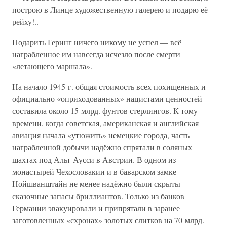
построю в Линце художественную галерею и подарю её
рейху!..
Подарить Геринг ничего никому не успел — всё
награбленное им навсегда исчезло после смерти
«летающего маршала».
На начало 1945 г. общая стоимость всех похищенных и
официально «оприходованных» нацистами ценностей
составила около 15 млрд. фунтов стерлингов. К тому
времени, когда советская, американская и английская
авиация начала «утюжить» немецкие города, часть
награбленной добычи надёжно спрятали в соляных
шахтах под Альт-Аусси в Австрии. В одном из
монастырей Чехословакии и в баварском замке
Нойшванштайн не менее надёжно были скрыты
сказочные запасы бриллиантов. Только из банков
Германии эвакуировали и припрятали в заранее
заготовленных «схронах» золотых слитков на 70 млрд.