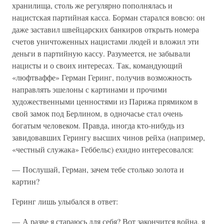
хранилища, столь же регулярно пополнялась и
нацистская партийная касса. Борман старался вовсю: он
даже заставил швейцарских банкиров открыть номера
счетов уничтоженных нацистами людей и вложил эти
деньги в партийную кассу. Разумеется, не забывали
нацисты и о своих интересах. Так, командующий
«люфтваффе» Герман Геринг, получив возможность
направлять эшелоны с картинами и прочими
художественными ценностями из Парижа прямиком в
свой замок под Берлином, в одночасье стал очень
богатым человеком. Правда, иногда кто-нибудь из
завидовавших Герингу высших чинов рейха (например,
«честный служака» Геббельс) ехидно интересовался:
— Послушай, Герман, зачем тебе столько золота и
картин?
Геринг лишь улыбался в ответ:
— А разве я стараюсь для себя? Вот закончится война, я