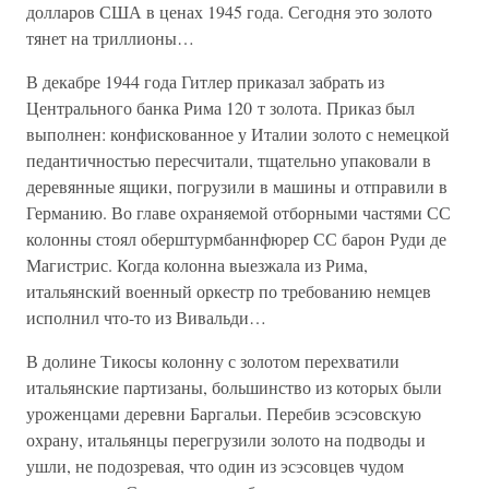
долларов США в ценах 1945 года. Сегодня это золото
тянет на триллионы…
В декабре 1944 года Гитлер приказал забрать из
Центрального банка Рима 120 т золота. Приказ был
выполнен: конфискованное у Италии золото с немецкой
педантичностью пересчитали, тщательно упаковали в
деревянные ящики, погрузили в машины и отправили в
Германию. Во главе охраняемой отборными частями СС
колонны стоял оберштурмбаннфюрер СС барон Руди де
Магистрис. Когда колонна выезжала из Рима,
итальянский военный оркестр по требованию немцев
исполнил что-то из Вивальди…
В долине Тикосы колонну с золотом перехватили
итальянские партизаны, большинство из которых были
уроженцами деревни Баргальи. Перебив эсэсовскую
охрану, итальянцы перегрузили золото на подводы и
ушли, не подозревая, что один из эсэсовцев чудом