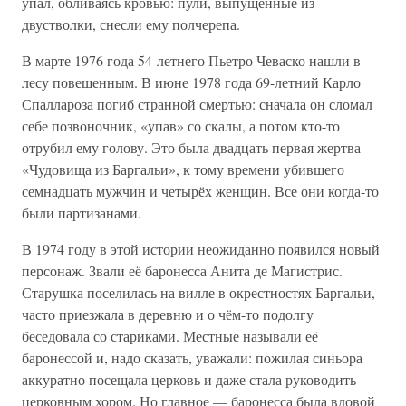
упал, обливаясь кровью: пули, выпущенные из
двустволки, снесли ему полчерепа.
В марте 1976 года 54-летнего Пьетро Чеваско нашли в
лесу повешенным. В июне 1978 года 69-летний Карло
Спаллароза погиб странной смертью: сначала он сломал
себе позвоночник, «упав» со скалы, а потом кто-то
отрубил ему голову. Это была двадцать первая жертва
«Чудовища из Баргальи», к тому времени убившего
семнадцать мужчин и четырёх женщин. Все они когда-то
были партизанами.
В 1974 году в этой истории неожиданно появился новый
персонаж. Звали её баронесса Анита де Магистрис.
Старушка поселилась на вилле в окрестностях Баргальи,
часто приезжала в деревню и о чём-то подолгу
беседовала со стариками. Местные называли её
баронессой и, надо сказать, уважали: пожилая синьора
аккуратно посещала церковь и даже стала руководить
церковным хором. Но главное — баронесса была вдовой