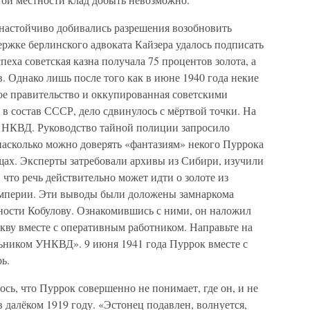
настойчиво добивались разрешения возобновить
ержке берлинского адвоката Кайзера удалось подписать
спеха советская казна получала 75 процентов золота, а
 Однако лишь после того как в июне 1940 года некие
ое правительство и оккупированная советскими
в состав СССР, дело сдвинулось с мёртвой точки. На
в НКВД. Руководство тайной полиции запросило
насколько можно доверять «фантазиям» некого Пуррока
щах. Эксперты затребовали архивы из Сибири, изучили
 что речь действительно может идти о золоте из
империи. Эти выводы были доложены замнаркома
сности Кобулову. Ознакомившись с ними, он наложил
ву вместе с оперативным работником. Направьте на
льником УНКВД». 9 июня 1941 года Пуррок вместе с
ь.
ось, что Пуррок совершенно не понимает, где он, и не
 далёком 1919 году. «Эстонец подавлен, волнуется,