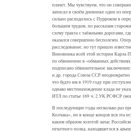
плачет. Мы чувствуем, что он совершен
записал в своём дневнике один из оп
сильно расходились с Пурроком в опр
большим трудом, по рассказам старож
схему тракта с таёжными дорогами, г
оказался совершенно бесполезен. Опе
расследование, но тут пришло извест
Виновника всей этой истории Карла П
по обвинению в «обманных действиях,
подписано обвинительное заключение: 
и др. города Союза ССР неоднократно 
что будто им в 1919 году при отступле
однако местонахождение клада не указ
ИТЛ по статье 169 ч. 2 УК РСФСР (мош
В последующие годы несколько раз пр
Колчака», но в конце концов вся эта 
каким образом золотой запас Российск
пехотного полка, находящегося в арьер