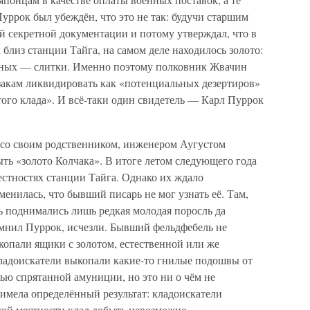
Пуррок был убеждён, что это не так: будучи старшим
ей секретной документации и потому утверждал, что в
 близ станции Тайга, на самом деле находилось золото:
льных — слитки. Именно поэтому полковник Жвачин
закам ликвидировать как «потенциальных дезертиров»
ого клада». И всё-таки один свидетель — Карл Пуррок
й со своим родственником, инженером Аугустом
ыть «золото Колчака». В итоге летом следующего года
рестностях станции Тайга. Однако их ждало
менилась, что бывший писарь не мог узнать её. Там,
ерь поднимались лишь редкая молодая поросль да
омнил Пуррок, исчезли. Бывший фельдфебель не
акопали ящики с золотом, естественной или же
кладоискатели выкопали какие-то гнилые подошвы от
тью спрятанной амуниции, но это ни о чём не
 имела определённый результат: кладоискатели
той местности клад добыть невозможно.