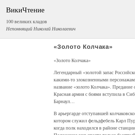
ВикиЧтение
100 великих кладов
Непомнящий Николай Николаевич
«Золото Колчака»
«Золото Колчака»
Легендарный «золотой запас Российск
какими-то злокозненными персонажами
название «золото Колчака». Предание 
Красная армия с боями вступила в Сиб
Барнаул…
В арьергарде отступавшей колчаковск
котором служил фельдфебель Карл Пур
когда полк находился в районе станци
Положение мог спасти только быстрый