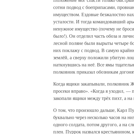
сотни подвод с боеприпасами, провиа
имуществом. Ездовые безжалостно нах
усталости. И тогда командовавший ар
ненужное имущество (почему не бросит
было!). Он отделил часть обоза и лично 
лесной поляне были вырыты четыре б
них поклажу с подвод. В самую крайн
землёй, а сверху положили убитую лоша
наткнувшись на неё. Все ямы тщательн
полковник приказал обозникам догонять
Когда ящики закапывали, полковник Ж
просеки вправо». «Когда я уходил, — 
закопали ящики между трёх пихт, а на 
О том, что произошло дальше, Карл Пу
буквально через несколько часов на ни
одного солдата, потом другого, а на 
плен. Пуррок назвался крестьянином,