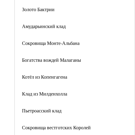
Золото Бактрии
Амударьинский клад
Сокровища Монте-Альбана
Богатства вождей Малаганы
Котёл из Копенгагена
Клад из Милденхолла
Пьетроасский клад
Сокровища вестготских Королей