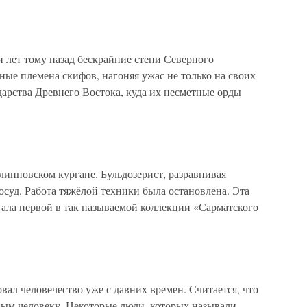
 лет тому назад бескрайние степи Северного
ые племена скифов, нагоняя ужас не только на своих
дарства Древнего Востока, куда их несметные орды
ипповском кургане. Бульдозерист, разравнивая
осуд. Работа тяжёлой техники была остановлена. Эта
тала первой в так называемой коллекции «Сарматского
вал человечество уже с давних времен. Считается, что
ным человеку. Некоторые люди, которых называли