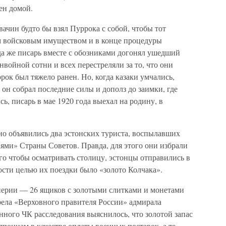
ен домой.
ачин будто бы взял Пуррока с собой, чтобы тот
м войсковым имуществом и в конце процедуры
гда же писарь вместе с обозниками догонял ушедший
нвойной сотни и всех перестреляли за то, что они
рок был тяжело ранен. Но, когда казаки умчались,
 он собрал последние силы и дополз до заимки, где
сь, писарь в мае 1920 года выехал на родину, в
но объявились два эстонских туриста, воспылавших
ями» Страны Советов. Правда, для этого они избрали
го чтобы осматривать столицу, эстонцы отправились в
сти целью их поездки было «золото Колчака».
перии — 26 ящиков с золотыми слитками и монетами
рела «Верховного правителя России» адмирала
ённого ЧК расследования выяснилось, что золотой запас
понцам в качестве оплаты военных поставок, а те