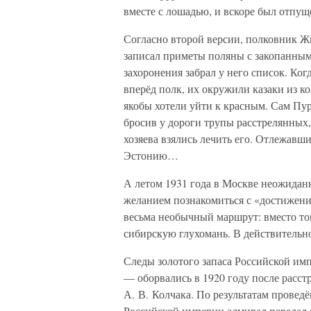
вместе с лошадью, и вскоре был отпущ
Согласно второй версии, полковник Жв
записал приметы поляны с закопанны
захоронения забрал у него список. Ко
вперёд полк, их окружили казаки из ко
якобы хотели уйти к красным. Сам Пур
бросив у дороги трупы расстрелянных,
хозяева взялись лечить его. Отлежавши
Эстонию…
А летом 1931 года в Москве неожидан
желанием познакомиться с «достижени
весьма необычный маршрут: вместо то
сибирскую глухомань. В действительно
Следы золотого запаса Российской им
— оборвались в 1920 году после расст
А. В. Колчака. По результатам провед
Российской империи адмирал передал я