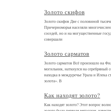
Золото скифов
Золото скифов Две с половиной тысячи
Причерноморья населяли многочисленн
соседей, но и на могущественные госу
совершали
Золото сарматов
Золото сарматов Всё произошло на Фил
могильник, наткнулся на серебряный с
находка в междуречье Урала и Илека с
золота». В
Как находят золото?
Как находят золото? Этот вопрос волно
золото было первым металлом, извест