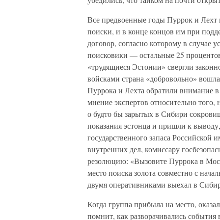
Все предвоенные годы Пуррок и Лехт 
поиски, и в конце концов им при подд
договор, согласно которому в случае у
поисковики — остальные 25 процентов.
«трудящиеся Эстонии» свергли законн
войсками страна «добровольно» вошла 
Пуррока и Лехта обратили внимание 
мнение экспертов относительно того, 
о будто бы зарытых в Сибири сокрови
показания эстонца и пришли к выводу,
государственного запаса Российской 
внутренних дел, комиссару госбезопа
резолюцию: «Вызовите Пуррока в Моск
место поиска золота совместно с нача
двумя оперативниками выехал в Сибир
Когда группа прибыла на место, оказал
помнит, как разворачивались события в