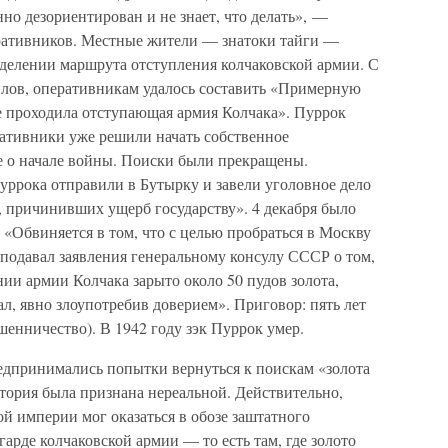
но дезориентирован и не знает, что делать», —
еративников. Местные жители — знатоки тайги —
еделении маршрута отступления колчаковской армии. С
илов, оперативникам удалось составить «Примерную
де проходила отступающая армия Колчака». Пуррок
ративники уже решили начать собственное
ие о начале войны. Поиски были прекращены.
уррока отправили в Бутырку и завели уголовное дело
 причинивших ущерб государству». 4 декабря было
«Обвиняется в том, что с целью пробраться в Москву
подавал заявления генеральному консулу СССР о том,
нии армии Колчака зарыто около 50 пудов золота,
ал, явно злоупотребив доверием». Приговор: пять лет
енничество). В 1942 году зэк Пуррок умер.
едпринимались попытки вернуться к поискам «золота
история была признана нереальной. Действительно,
ой империи мог оказаться в обозе заштатного
гарде колчаковской армии — то есть там, где золото