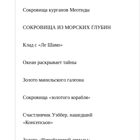
Сокровища курганов Меотиды
СОКРОВИЩА ИЗ МОРСКИХ ГЛУБИН
Клад с «Ле Шамо»
Океан раскрывает тайны
Золото манильского галеона
Сокровища «золотого корабля»
Счастливчик Уэббер, нашедший
«Консепсьон»
Золото «Непобедимой армады»