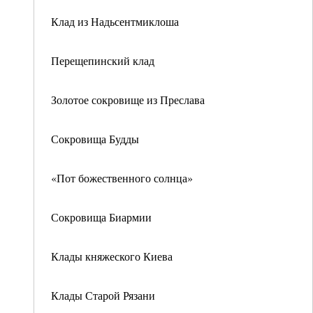
Клад из Надьсентмиклоша
Перещепинский клад
Золотое сокровище из Преслава
Сокровища Будды
«Пот божественного солнца»
Сокровища Биармии
Клады княжеского Киева
Клады Старой Рязани