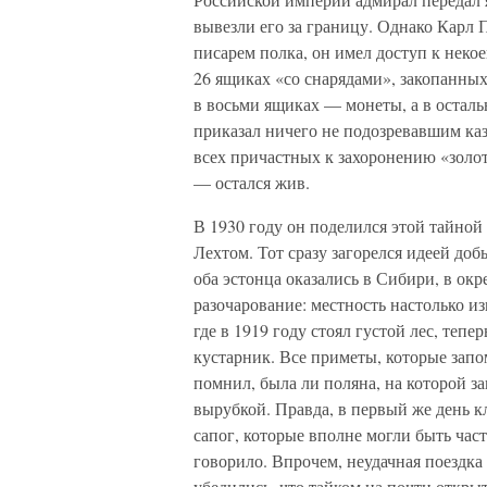
вывезли его за границу. Однако Карл 
писарем полка, он имел доступ к неко
26 ящиках «со снарядами», закопанных
в восьми ящиках — монеты, а в оста
приказал ничего не подозревавшим ка
всех причастных к захоронению «золот
— остался жив.
В 1930 году он поделился этой тайно
Лехтом. Тот сразу загорелся идеей доб
оба эстонца оказались в Сибири, в ок
разочарование: местность настолько из
где в 1919 году стоял густой лес, теп
кустарник. Все приметы, которые зап
помнил, была ли поляна, на которой з
вырубкой. Правда, в первый же день 
сапог, которые вполне могли быть час
говорило. Впрочем, неудачная поездка
убедились, что тайком на почти откры