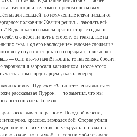
нтом, амуницией, сёдлами и прочим войсковым
лёстывали лошадей, но измученные клячи падали от
ьергардом полковник Жвачин решил… закопать всё
ь? Ведь никакого смысла прятать старые сёдла не
отвёл его вёрст на пять в сторону от тракта, где на
ольших ямы. Под его наблюдением ездовые сложили в
юю к лесу опустили ящики со снарядами, присыпали
дь — если кто-то начнёт копать, то наверняка бросит,
о заровняли и забросали валежником. После этого
 часть, а сам с ординарцем ускакал вперёд.
вачин крикнул Пурроку: «Запишите: пятая линия от
позже рассказывал Пуррок, — то заметил, что мы
них была повалена берёза».
ррок рассказывал по-разному. По одной версии,
х наткнулись красные, завязался бой. Сперва убили
следующий день всех остальных окружили и взяли в
 которого колчаковцы якобы насильно мобилизовали