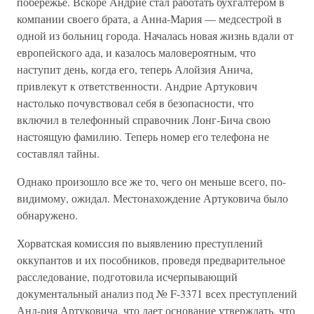
побережье. Вскоре Андрие стал работать бухгалтером в
компании своего брата, а Анна-Мария — медсестрой в
одной из больниц города. Началась новая жизнь вдали от
европейского ада, и казалось маловероятным, что
наступит день, когда его, теперь Алойзия Анича,
привлекут к ответственности. Андрие Артукович
настолько почувствовал себя в безопасности, что
включил в телефонный справочник Лонг-Бича свою
настоящую фамилию. Теперь номер его телефона не
составлял тайны.
Однако произошло все же то, чего он меньше всего, по-
видимому, ожидал. Местонахождение Артуковича было
обнаружено.
Хорватская комиссия по выявлению преступлений
оккупантов и их пособников, проведя предварительное
расследование, подготовила исчерпывающий
документальный анализ под № F-3371 всех преступлений
Анд-рия Артуковича, что дает основание утверждать, что