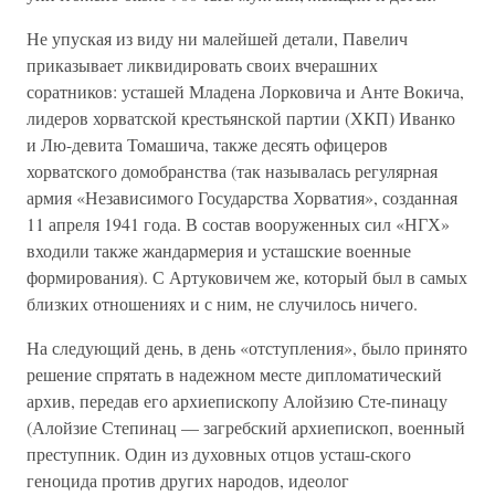
Не упуская из виду ни малейшей детали, Павелич
приказывает ликвидировать своих вчерашних
соратников: усташей Младена Лорковича и Анте Вокича,
лидеров хорватской крестьянской партии (ХКП) Иванко
и Лю-девита Томашича, также десять офицеров
хорватского домобранства (так называлась регулярная
армия «Независимого Государства Хорватия», созданная
11 апреля 1941 года. В состав вооруженных сил «НГХ»
входили также жандармерия и усташские военные
формирования). С Артуковичем же, который был в самых
близких отношениях и с ним, не случилось ничего.
На следующий день, в день «отступления», было принято
решение спрятать в надежном месте дипломатический
архив, передав его архиепископу Алойзию Сте-пинацу
(Алойзие Степинац — загребский архиепископ, военный
преступник. Один из духовных отцов усташ-ского
геноцида против других народов, идеолог