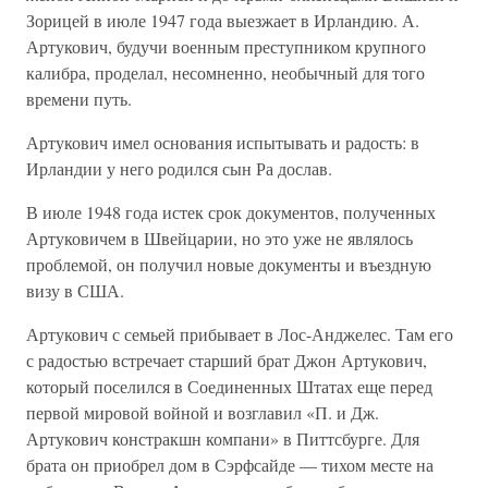
Зорицей в июле 1947 года выезжает в Ирландию. А.
Артукович, будучи военным преступником крупного
калибра, проделал, несомненно, необычный для того
времени путь.
Артукович имел основания испытывать и радость: в
Ирландии у него родился сын Ра дослав.
В июле 1948 года истек срок документов, полученных
Артуковичем в Швейцарии, но это уже не являлось
проблемой, он получил новые документы и въездную
визу в США.
Артукович с семьей прибывает в Лос-Анджелес. Там его
с радостью встречает старший брат Джон Артукович,
который поселился в Соединенных Штатах еще перед
первой мировой войной и возглавил «П. и Дж.
Артукович констракшн компани» в Питтсбурге. Для
брата он приобрел дом в Сэрфсайде — тихом месте на