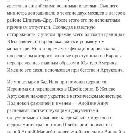
арестован английскими военными властями. Бывшего
министра допрашивали в течение двух месяцев в лагере в
районе Шпиталь-Драу. После этого его по непонятным
причинам отпустили. Соблюдая известную
осторожность, с учетом прежде всего близости границы с
Югославией, он продолжал жить в упомянутом
монастыре. Но в то время уже функционировал канал,
посредством которого военные преступники из Европы
переправлялись главным образом в Южную Америку.
Именно эти связи использовал при бегстве и Артукович.
Из монастыря в Бад Ишл при помощи церкви св.
Иеронима он переправился в Швейцарию. В Женеве
Артукович находит укрытие в католическом монастыре.
Под новой фамилией и именем — Алойзие Анич,
располагая соответствующими документами,
полученными с помощью клерикальных кругов и с
ведома министра юстиции Швейцарии, он вместе с
женой Анной-Марией и дочерьми-близнецами Вишней и