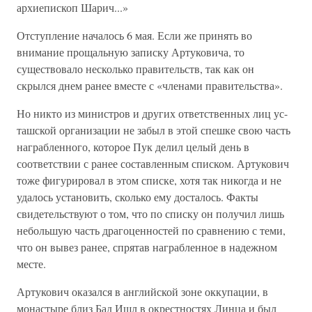
архиепископ Шарич...»
Отступление началось 6 мая. Если же принять во
внимание прощальную записку Артуковича, то
существовало несколько правительств, так как он
скрылся днем ранее вместе с «членами правительства».
Но никто из министров и других ответственных лиц ус-
ташской организации не забыл в этой спешке свою часть
награбленного, которое Пук делил целый день в
соответствии с ранее составленным списком. Артукович
тоже фигурировал в этом списке, хотя так никогда и не
удалось установить, сколько ему досталось. Факты
свидетельствуют о том, что по списку он получил лишь
небольшую часть драгоценностей по сравнению с теми,
что он вывез ранее, спрятав награбленное в надежном
месте.
Артукович оказался в английской зоне оккупации, в
монастыре близ Бад Ишл в окрестностях Линца и был