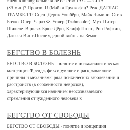
Silent Running Безмолвное бегство 1972 — США
(89 мин)? Произв. U (Майкл Грускофф)? Реж. ДАГЛАС
ТРАМБЕЛЛ? Сцен. Дерик Уошбёрн, Майк Чимино, Стив
Бочко· Опер. Чарлз Ф. Уилер (Technicolor)· Муз. Питер
Шикеле· В ролях Брюс Дёрн, Клифф Поттс, Рон Рифкин,
Джесси Винт.После ядерной войны на Земле
БЕГСТВО В БОЛЕЗНЬ
БЕГСТВО В БОЛЕЗНЬ - понятие и психоаналитическая
концепция Фрейда, фиксирующие и раскрывающие
причины и механизмы ряда психических заболеваний и
расстройств (в особенности неврозов),
характеризующихся наличием неосознаваемого
стремления отчужденного человека к
БЕГСТВО ОТ СВОБОДЫ
БЕГСТВО ОТ СВОБОДЫ - понятие и концепция