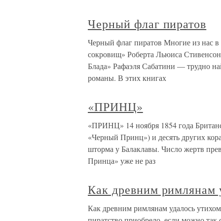
Черный флаг пиратов
Черный флаг пиратов Многие из нас в 
сокровищ» Роберта Льюиса Стивенсона
Блада» Рафаэля Сабатини — трудно най
романы. В этих книгах
«ПРИНЦ»
«ПРИНЦ» 14 ноября 1854 года Британс
«Черный Принц») и десять других кор
шторма у Балаклавы. Число жертв пре
Принца» уже не раз
Как древним римлянам 
Как древним римлянам удалось утихом
пиратство приобрело, если можно так 