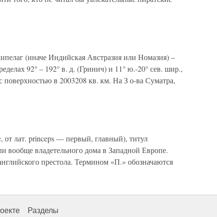
пелаг (иначе Индийская Австразия или Номазия) –
делах 92° – 192° в. д. (Гринич) и 11° ю.-20° сев. шир.,
 поверхностью в 2003208 кв. км. На З о-ва Суматра,
, от лат. princeps — первый, главный), титул
ли вообще владетельного дома в Западной Европе.
нглийского престола. Термином «П.» обозначаются
оекте
Разделы