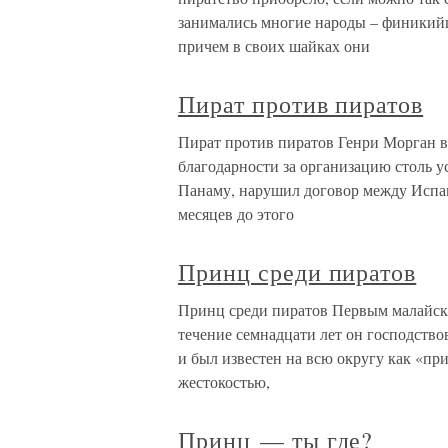
занимались многие народы – финикийцы
причем в своих шайках они
Пират против пиратов
Пират против пиратов Генри Морган в
благодарности за организацию столь ус
Панаму, нарушил договор между Испан
месяцев до этого
Принц среди пиратов
Принц среди пиратов Первым малайски
течение семнадцати лет он господство
и был известен на всю округу как «при
жестокостью,
Принц — ты где?