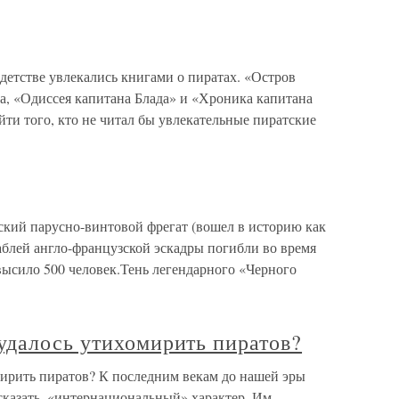
детстве увлекались книгами о пиратах. «Остров
, «Одиссея капитана Блада» и «Хроника капитана
ти того, кто не читал бы увлекательные пиратские
кий парусно-винтовой фрегат (вошел в историю как
аблей англо-французской эскадры погибли во время
высило 500 человек.Тень легендарного «Черного
удалось утихомирить пиратов?
ирить пиратов? К последним векам до нашей эры
сказать, «интернациональный» характер. Им