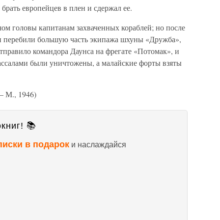
брать европейцев в плен и сдержал ее.
ом головы капитанам захваченных кораблей; но после
н и перебили большую часть экипажа шхуны «Дружба»,
правило командора Даунса на фрегате «Потомак», и
вассалами были уничтожены, а малайские форты взяты
— М., 1946)
книг! 📚
писки в подарок
и наслаждайся