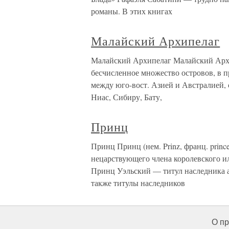
романы. В этих книгах
Малайский Архипелаг
Малайский Архипелаг Малайский Архи
бесчисленное множество островов, в пре
между юго-вост. Азией и Австралией, с
Ниас, Сибиру, Бату,
Принц
Принц Принц (нем. Prinz, франц. prince
нецарствующего члена королевского и
Принц Уэльский — титул наследника а
также титулы наследников
О пр