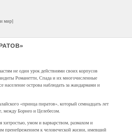
и мир]
РАТОВ»
астям не один урок действиями своих корпусов
андиты Романетти, Спада и их многочисленные
се население острова наблюдать за жандармами и
лайского «принца пиратов», который семнадцать лет
е, между Борнео и Целебесом.
 хитростью, умом и варварством, размахом и
ым пренебрежением к человеческой жизни, имевший