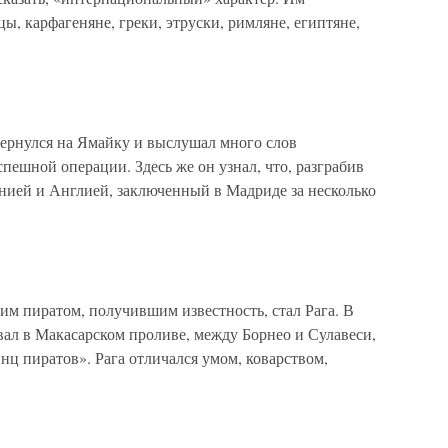
, карфагеняне, греки, этруски, римляне, египтяне,
ернулся на Ямайку и выслушал много слов
пешной операции. Здесь же он узнал, что, разграбив
ией и Англией, заключенный в Мадриде за несколько
м пиратом, получившим известность, стал Рага. В
вал в Макасарском проливе, между Борнео и Сулавеси,
нц пиратов». Рага отличался умом, коварством,