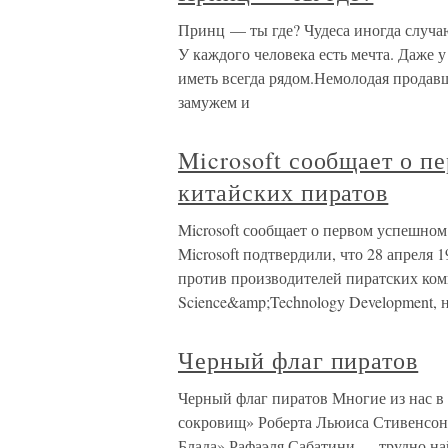
Принц — ты где? Чудеса иногда случаю
У каждого человека есть мечта. Даже у 
иметь всегда рядом.Немолодая продавщ
замужем и
Microsoft сообщает о п
китайских пиратов
Microsoft сообщает о первом успешно
Microsoft подтвердили, что 28 апреля
против производителей пиратских комп
Science&amp;Technology Development,
Черный флаг пиратов
Черный флаг пиратов Многие из нас в 
сокровищ» Роберта Льюиса Стивенсона
Блада» Рафаэля Сабатини — трудно най