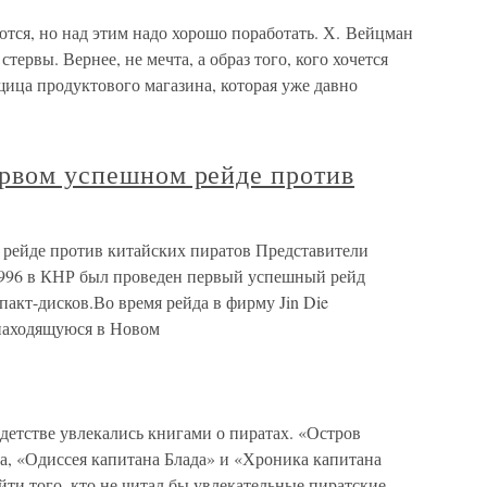
тся, но над этим надо хорошо поработать. Х. Вейцман
стервы. Вернее, не мечта, а образ того, кого хочется
ица продуктового магазина, которая уже давно
ервом успешном рейде против
м рейде против китайских пиратов Представители
 1996 в КНР был проведен первый успешный рейд
акт-дисков.Во время рейда в фирму Jin Die
 находящуюся в Новом
детстве увлекались книгами о пиратах. «Остров
, «Одиссея капитана Блада» и «Хроника капитана
ти того, кто не читал бы увлекательные пиратские