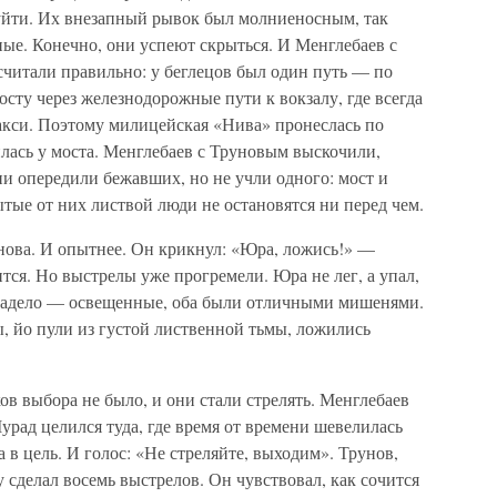
 уйти. Их внезапный рывок был молниеносным, так
ые. Конечно, они успеют скрыться. И Менглебаев с
считали правильно: у беглецов был один путь — по
сту через железнодорожные пути к вокзалу, где всегда
такси. Поэтому милицейская «Нива» пронеслась по
лась у моста. Менглебаев с Труновым выскочили,
и опередили бежавших, но не учли одного: мост и
тые от них листвой люди не остановятся ни перед чем.
ова. И опытнее. Он крикнул: «Юра, ложись!» —
тся. Но выстрелы уже прогремели. Юра не лег, а упал,
задело — освещенные, оба были отличными мишенями.
ы, йо пули из густой лиственной тьмы, ложились
в выбора не было, и они стали стрелять. Менглебаев
урад целился туда, где время от времени шевелилась
 в цель. И голос: «Не стреляйте, выходим». Трунов,
 сделал восемь выстрелов. Он чувствовал, как сочится