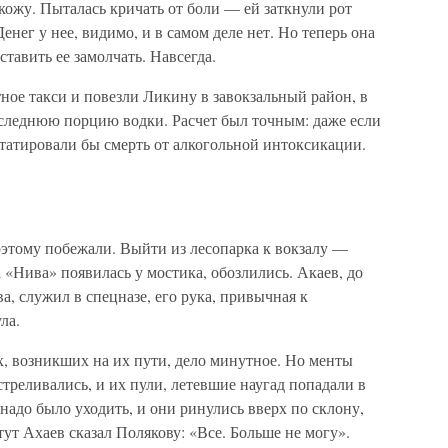
 кожу. Пыталась кричать от боли — ей заткнули рот
енег у нее, видимо, и в самом деле нет. Но теперь она
тавить ее замолчать. Навсегда.
ное такси и повезли Ликину в завокзальный район, в
оследнюю порцию водки. Расчет был точным: даже если
татировали бы смерть от алкогольной интоксикации.
оэтому побежали. Выйти из лесопарка к вокзалу —
да «Нива» появилась у мостика, обозлились. Акаев, до
а, служил в спецназе, его рука, привычная к
ла.
, возникших на их пути, дело минутное. Но менты
стреливались, и их пули, летевшие наугад попадали в
надо было уходить, и они ринулись вверх по склону,
ут Ахаев сказал Полякову: «Все. Больше не могу».