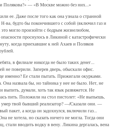
 и Полякова?» — «В Москве можно без них...»
или ее. Даже после того как она узнала о странной
 Н-ва, будто бы покончившего с собой (включил газ и
ак это могло произойти с бодрым жизнелюбом,
 опасности проснулось в Ликиной с катастрофически
нуту, когда приехавшие к ней Ахаев и Поляков
рублей.
бята, в филиале никогда не было таких денег...
ей не поверили. Заперев дверь, обыскали офис.
 Где именно? Ее стали пытать. Прижигали окурками.
. Она назвала бы, но тайника у нее не было. Нет, не
и выпить, думали, хоть так язык развяжется. Не
лась пить. Положили на стол пистолет: «Не выпьешь,
к умер твой бывший реализатор? —/Сказали они. —
й пакет, а когда он задохнулся, включили газ...
на не хотела, но сказать ничего не могла. Тогда они
 стали вводить водку в вену. Ликина дергалась, вена