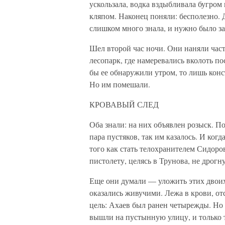
ускользала, водка вздыбливала бугром
кляпом. Наконец поняли: бесполезно. Д
слишком много знала, и нужно было зас
Шел второй час ночи. Они наняли част
лесопарк, где намеревались вколоть п
бы ее обнаружили утром, то лишь конс
Но им помешали.
КРОВАВЫЙ СЛЕД
Оба знали: на них объявлен розыск. П
пара пустяков, так им казалось. И ког
того как стать телохранителем Сидоров
пистолету, целясь в Трунова, не дрогну
Еще они думали — уложить этих двоих
оказались живучими. Лежа в крови, от
цель: Ахаев был ранен четырежды. Но 
вышли на пустынную улицу, и только т