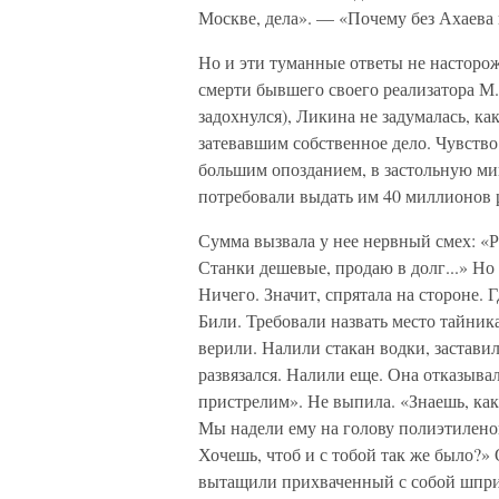
Москве, дела». — «Почему без Ахаева
Но и эти туманные ответы не насторож
смерти бывшего своего реализатора М.
задохнулся), Ликина не задумалась, к
затевавшим собственное дело. Чувство
большим опозданием, в застольную ми
потребовали выдать им 40 миллионов 
Сумма вызвала у нее нервный смех: «Ре
Станки дешевые, продаю в долг...» Но 
Ничего. Значит, спрятала на стороне.
Били. Требовали назвать место тайника
верили. Налили стакан водки, заставил
развязался. Налили еще. Она отказыва
пристрелим». Не выпила. «Знаешь, ка
Мы надели ему на голову полиэтиленовы
Хочешь, чтоб и с тобой так же было?» О
вытащили прихваченный с собой шприц,