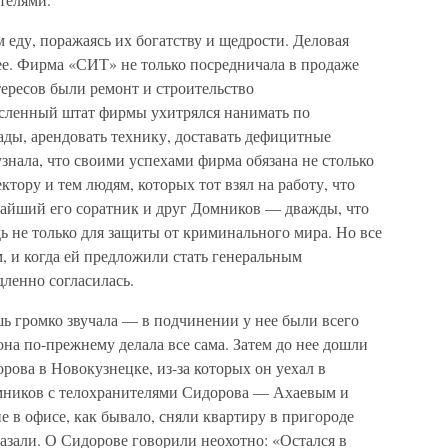
 еду, поражаясь их богатству и щедрости. Деловая
ее. Фирма «СИТ» не только посредничала в продаже
тересов были ремонт и строительство
сленный штат фирмы ухитрялся нанимать по
ады, арендовать технику, доставать дефицитные
нала, что своими успехами фирма обязана не столько
тору и тем людям, которых тот взял на работу, что
айший его соратник и друг Домников — дважды, что
 не только для защиты от криминального мира. Но все
, и когда ей предложили стать генеральным
ленно согласилась.
ь громко звучала — в подчинении у нее были всего
она по-прежнему делала все сама. Затем до нее дошли
рова в Новокузнецке, из-за которых он уехал в
омников с телохранителями Сидорова — Ахаевым и
 в офисе, как бывало, сняли квартиру в пригороде
азали. О Сидорове говорили неохотно: «Остался в