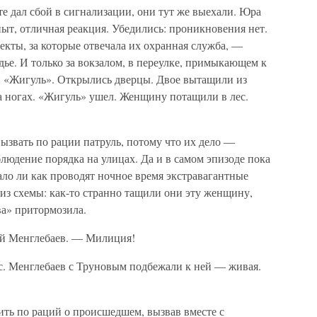
е дал сбой в сигнализации, они тут же выехали. Юра
т, отличная реакция. Убедились: проникновения нет.
кты, за которые отвечала их охранная служба, —
дье. И только за вокзалом, в переулке, примыкающем к
й «Жигуль». Открылись дверцы. Двое вытащили из
а ногах. «Жигуль» ушел. Женщину потащили в лес.
ызвать по рации патруль, потому что их дело —
блюдение порядка на улицах. Да и в самом эпизоде пока
ло ли как проводят ночное время экстравагантные
из схемы: как-то странно тащили они эту женщину,
ва» притормозила.
ай Менглебаев. — Милиция!
с. Менглебаев с Труновым подбежали к ней — живая.
ть по раций о происшедшем, вызвав вместе с