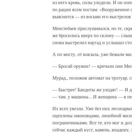
из него кровь, силы уходили. И он по
по рации всем постам: «Вооруженное с
выяснится — из восьми его выстрелов 
Менглебаев прислушивался, но те, скр
же бросились вверх по склону — слы
снова выстрелил наугад и услышал сто
А по мосту, от вокзала, уже бежали 
— Бросай оружие! — кричали они Менгл
Мурад,, положив автомат на тротуар, с
— Быстрее! Бандиты же уходят! — И до
— там, у машины... И женщина — в пер
Их всех увезли. Уже без них лесопарк
оцеплены омоновцами, линейной мили
пограничниками. Все те, кто мог и до
сейчас каждый куст, камень, впадину, з