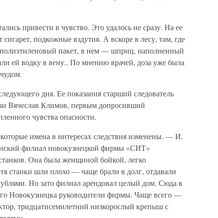
ись привести в чувство. Это удалось не сразу. На ее
сигарет, подкожные вздутия. А вскоре в лесу, там, где
 полиэтиленовый пакет, в нем — шприц, наполненный
или ей водку в вену.. По мнению врачей, доза уже была
чудом.
 следующего дня. Ее показания старший следователь
чи Вячеслав Климов, первым допросивший
пленного чувства опасности.
некоторые имена в интересах следствия изменены. — И.
чинский филиал новокузнецкой фирмы «СИТ»
танков. Она была женщиной бойкой, легко
отя станки шли плохо — чаще брали в долг, отдавали
ублями. Но зато филиал арендовал целый дом. Сюда в
кого Новокузнецка руководители фирмы. Чаще всего —
ктор, тридцатисемилетний низкорослый крепыш с
телями.