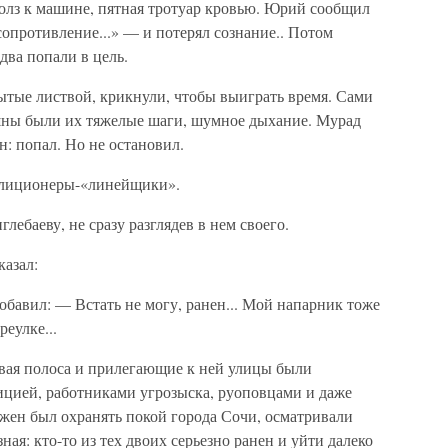
полз к машине, пятная тротуар кровью. Юрий сообщил
опротивление...» — и потерял сознание.. Потом
два попали в цель.
ытые листвой, крикнули, чтобы выиграть время. Сами
шны были их тяжелые шаги, шумное дыхание. Мурад
н: попал. Но не остановил.
милиционеры-«линейщики».
ебаеву, не сразу разглядев в нем своего.
казал:
бавил: — Встать не могу, ранен... Мой напарник тоже
еулке...
овая полоса и прилегающие к ней улицы были
цией, работниками угрозыска, руоповцами и даже
лжен был охранять покой города Сочи, осматривали
ная: кто-то из тех двоих серьезно ранен и уйти далеко