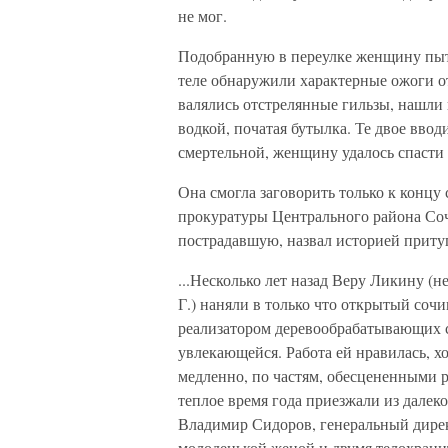
не мог.
Подобранную в переулке женщину пытал
теле обнаружили характерные ожоги от 
валялись отстрелянные гильзы, нашли
водкой, початая бутылка. Те двое ввод
смертельной, женщину удалось спасти 
Она смогла заговорить только к концу
прокуратуры Центрального района Со
пострадавшую, назвал историей приту
...Несколько лет назад Веру Ликину (
Г.) наняли в только что открытый со
реализатором деревообрабатывающих с
увлекающейся. Работа ей нравилась, х
медленно, по частям, обесцененными р
теплое время года приезжали из дале
Владимир Сидоров, генеральный дире
молоденькой женой и двумя телохрани