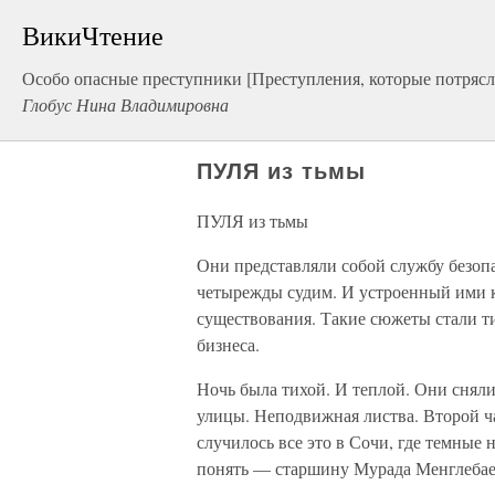
ВикиЧтение
Особо опасные преступники [Преступления, которые потрясл
Глобус Нина Владимировна
ПУЛЯ из тьмы
ПУЛЯ из тьмы
Они представляли собой службу безоп
четырежды судим. И устроенный ими 
существования. Такие сюжеты стали 
бизнеса.
Ночь была тихой. И теплой. Они снял
улицы. Неподвижная листва. Второй ча
случилось все это в Сочи, где темные
понять — старшину Мурада Менглебае