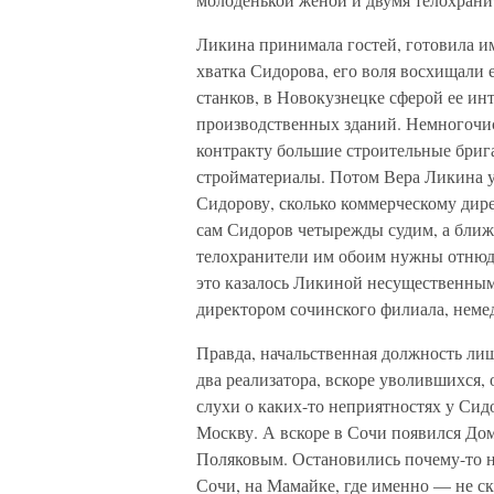
Ликина принимала гостей, готовила им
хватка Сидорова, его воля восхищали 
станков, в Новокузнецке сферой ее ин
производственных зданий. Немногочи
контракту большие строительные бриг
стройматериалы. Потом Вера Ликина уз
Сидорову, сколько коммерческому дирек
сам Сидоров четырежды судим, а ближ
телохранители им обоим нужны отнюдь
это казалось Ликиной несущественным
директором сочинского филиала, немед
Правда, начальственная должность лиш
два реализатора, вскоре уволившихся, 
слухи о каких-то неприятностях у Сидо
Москву. А вскоре в Сочи появился Д
Поляковым. Остановились почему-то не
Сочи, на Мамайке, где именно — не ск