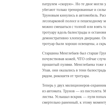
патрулем «скорую». Но те двое могли
убегают только тренированные и сильн
Труновым кинулись в автомобиль. Рас
лесопарковой полосе и пешеходному мо
можно смешаться с толпой или взять 
тротуару вдоль балюстрады и останови
демонстративно хлопнув дверцами. Он
тротуар были хорошо освещены, а скры
Старшина Менглебаев был старше Грун
почувствовав кожей, ЧТО сейчае случи
прошитый пулями. Менглебаева тоже 
Упав, они оказались в тени балюстрад
рядом, рикошетя от тротуара.
Теперь у двух милиционеров-охраннико
из автомата. Трунов — из пистолета. М
листва. Услышал вскрик — пуля попала
смертельно раненный, к этому моменту