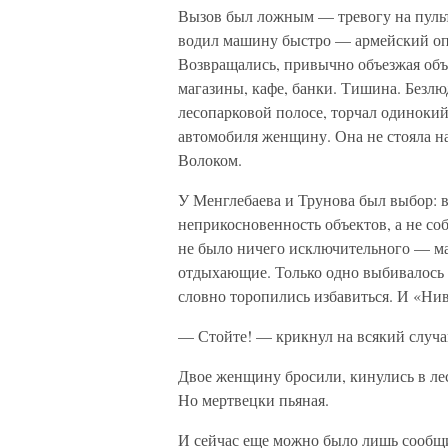
Вызов был ложным — тревогу на пульт
водил машину быстро — армейский опы
Возвращались, привычно объезжая объе
магазины, кафе, банки. Тишина. Безлю
лесопарковой полосе, торчал одиноки
автомобиля женщину. Она не стояла н
Волоком.
У Менглебаева и Трунова был выбор: в
неприкосновенность объектов, а не со
не было ничего исключительного — ма
отдыхающие. Только одно выбивалось 
словно торопились избавиться. И «Ни
— Стойте! — крикнул на всякий случ
Двое женщину бросили, кинулись в ле
Но мертвецки пьяная.
И сейчас еще можно было лишь сообщи