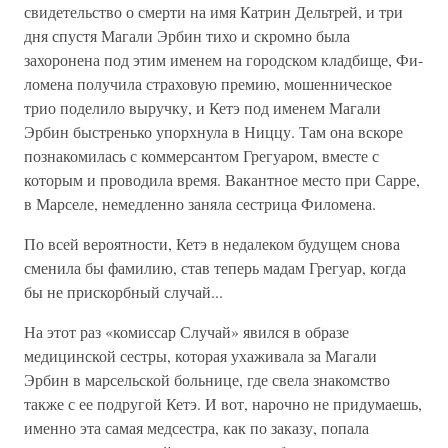
свидетельство о смерти на имя Катрин Дельтрей, и три
дня спустя Магали Эрбин тихо и скромно была
захоронена под этим именем на городском кладбище, Фи-
ломена получила страховую премию, мошенническое
трио поделило выручку, и Кетэ под именем Магали
Эрбин быстренько упорхнула в Ниццу. Там она вскоре
познакомилась с коммерсантом Грегуаром, вместе с
которым и проводила время. Вакантное место при Сарре,
в Марселе, немедленно заняла сестрица Филомена.
По всей вероятности, Кетэ в недалеком будущем снова
сменила бы фамилию, став теперь мадам Грегуар, когда
бы не прискорбный случай...
На этот раз «комиссар Случай» явился в образе
медицинской сестры, которая ухаживала за Магали
Эрбин в марсельской больнице, где свела знакомство
также с ее подругой Кетэ. И вот, нарочно не придумаешь,
именно эта самая медсестра, как по заказу, попала