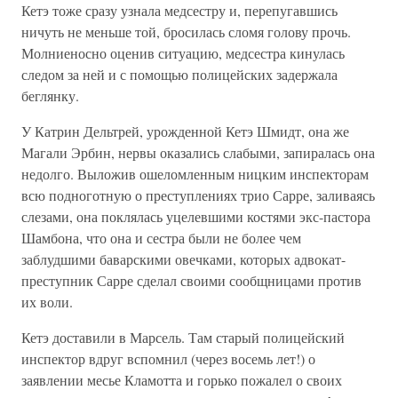
Кетэ тоже сразу узнала медсестру и, перепугавшись
ничуть не меньше той, бросилась сломя голову прочь.
Молниеносно оценив ситуацию, медсестра кинулась
следом за ней и с помощью полицейских задержала
беглянку.
У Катрин Дельтрей, урожденной Кетэ Шмидт, она же
Магали Эрбин, нервы оказались слабыми, запиралась она
недолго. Выложив ошеломленным ницким инспекторам
всю подноготную о преступлениях трио Сарре, заливаясь
слезами, она поклялась уцелевшими костями экс-пастора
Шамбона, что она и сестра были не более чем
заблудшими баварскими овечками, которых адвокат-
преступник Сарре сделал своими сообщницами против
их воли.
Кетэ доставили в Марсель. Там старый полицейский
инспектор вдруг вспомнил (через восемь лет!) о
заявлении месье Кламотта и горько пожалел о своих