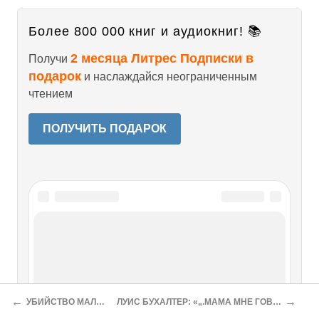
Более 800 000 книг и аудиокниг! 📚
2 месяца Литрес Подписки в
Получи
подарок
и наслаждайся неограниченным
чтением
ПОЛУЧИТЬ ПОДАРОК
Читайте также
НИКОЛАЙ КЛУШИН ДВОЙНОЕ
УБИЙСТВО ЗА 8 РУБЛЕЙ 25
←
→
УБИЙСТВО МАЛЕНЬКОЙ ВЕРЫ ПЭЙДЖ
ЛУИС БУХАЛТЕР: «„.МАМА МНЕ ГОВОРИЛА: «ТЫ МОЙ МАЛЕНЬКИЙ ЛЕПКЕЛЕ»