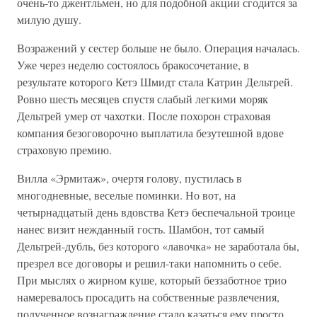
очень-то джентльмен, но для подобной акции сгодится за
милую душу.
Возражений у сестер больше не было. Операция началась.
Уже через неделю состоялось бракосочетание, в
результате которого Кетэ Шмидт стала Катрин Дельтрей.
Ровно шесть месяцев спустя слабый легкими моряк
Дельтрей умер от чахотки. После похорон страховая
компания безоговорочно выплатила безутешной вдове
страховую премию.
Вилла «Эрмитаж», очертя голову, пустилась в
многодневные, веселые поминки. Но вот, на
четырнадцатый день вдовства Кетэ беспечальной троице
нанес визит нежданный гость. Шамбон, тот самый
Дельтрей-дубль, без которого «лавочка» не заработала бы,
презрел все договоры и решил-таки напомнить о себе.
При мыслях о жирном куше, который беззаботное трио
намеревалось просадить на собственные развлечения,
полученное вознаграждение стало казаться ему просто