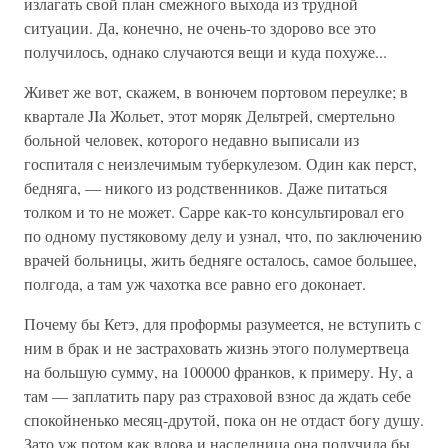
излагать свой план смежного выхода из трудной
ситуации. Да, конечно, не очень-то здорово все это
получилось, однако случаются вещи и куда похуже...
Живет же вот, скажем, в вонючем портовом переулке; в
квартале JIa Жольет, этот моряк Дельтрей, смертельно
больной человек, которого недавно выписали из
госпиталя с неизлечимым туберкулезом. Один как перст,
бедняга, — никого из родственников. Даже питаться
толком и то не может. Сарре как-то консультировал его
по одному пустяковому делу и узнал, что, по заключению
врачей больницы, жить бедняге осталось, самое большее,
полгода, а там уж чахотка все равно его доконает.
Почему бы Кетэ, для проформы разумеется, не вступить с
ним в брак и не застраховать жизнь этого полумертвеца
на большую сумму, на 100000 франков, к примеру. Ну, а
там — заплатить пару раз страховой взнос да ждать себе
спокойненько месяц-друтой, пока он не отдаст богу душу.
Зато уж потом как вдова и наследница она получила бы