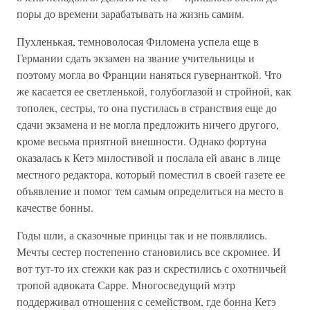
поры до времени зарабатывать на жизнь самим.
Пухленькая, темноволосая Филомена успела еще в
Германии сдать экзамен на звание учительницы и
поэтому могла во Франции наняться гувернанткой. Что
же касается ее светленькой, голубоглазой и стройной, как
тополек, сестры, то она пустилась в странствия еще до
сдачи экзамена и не могла предложить ничего другого,
кроме весьма приятной внешности. Однако фортуна
оказалась к Кетэ милостивой и послала ей аванс в лице
местного редактора, который поместил в своей газете ее
объявление и помог тем самым определиться на место в
качестве бонны.
Годы шли, а сказочные принцы так и не появлялись.
Мечты сестер постепенно становились все скромнее. И
вот тут-то их стежки как раз и скрестились с охотничьей
тропой адвоката Сарре. Многосведущий мэтр
поддерживал отношения с семейством, где бонна Кетэ