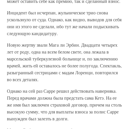
может оставить себе как премию, так и сделанный взнос.
Инцидент был исчерпан, жульническое трио снова
ускользнуло от суда. Однако, как видно, выводов для себя
они из этого не сделали, ибо тут же начали подыскивать
следующую кандидатуру.
Новую жертву звали Мага ли Эрбин. Двадцати четырех
лет от роду, одна на всем белом свете, она лежала в
марсельской туберкулезной больнице и, по заключению
врачей, жить ей оставалось не более полугода. Спектакль,
разыгранный сестрицами с мадам Лоренци, повторился
во всех деталях.
Однако на сей раз Сарре решил действовать наверняка.
Перед врачами должна была предстать сама Кетэ. На ее
же имя был заключен страховой договор, причем на столь
высокую сумму, что для выплаты взноса за полис Сарре
вынужден был залезть в долги.