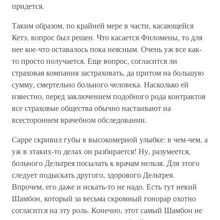
придется.
Таким образом, по крайней мере в части, касающейся
Кетэ, вопрос был решен. Что касается Филомены, то для
нее кое-что оставалось пока неясным. Очень уж все как-
то просто получается. Еще вопрос, согласится ли
страховая компания застраховать, да притом на большую
сумму, смертельно больного человека. Насколько ей
известно, перед заключением подобного рода контрактов
все страховые общества обычно настаивают на
всестороннем врачебном обследовании.
Сарре скривил губы в высокомерной улыбке: в чем-чем, а
уж в этаких-то делах он разбирается! Ну, разумеется,
больного Дельтрея посылать к врачам нельзя. Для этого
следует подыскать другого, здорового Дельтрея.
Впрочем, его даже и искать-то не надо. Есть тут некий
Шамбон, который за весьма скромный гонорар охотно
согласится на эту роль. Конечно, этот самый Шамбон не