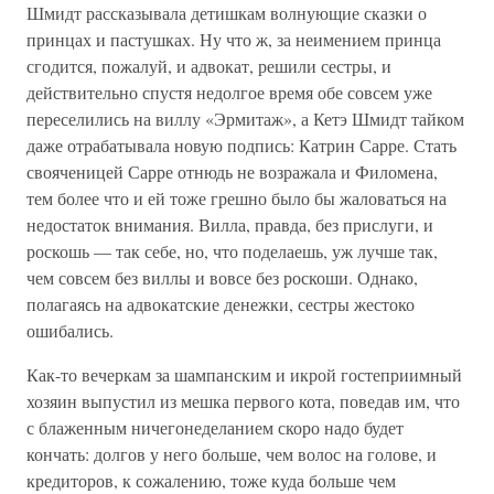
Шмидт рассказывала детишкам волнующие сказки о
принцах и пастушках. Ну что ж, за неимением принца
сгодится, пожалуй, и адвокат, решили сестры, и
действительно спустя недолгое время обе совсем уже
переселились на виллу «Эрмитаж», а Кетэ Шмидт тайком
даже отрабатывала новую подпись: Катрин Сарре. Стать
свояченицей Сарре отнюдь не возражала и Филомена,
тем более что и ей тоже грешно было бы жаловаться на
недостаток внимания. Вилла, правда, без прислуги, и
роскошь — так себе, но, что поделаешь, уж лучше так,
чем совсем без виллы и вовсе без роскоши. Однако,
полагаясь на адвокатские денежки, сестры жестоко
ошибались.
Как-то вечеркам за шампанским и икрой гостеприимный
хозяин выпустил из мешка первого кота, поведав им, что
с блаженным ничегонеделанием скоро надо будет
кончать: долгов у него больше, чем волос на голове, и
кредиторов, к сожалению, тоже куда больше чем