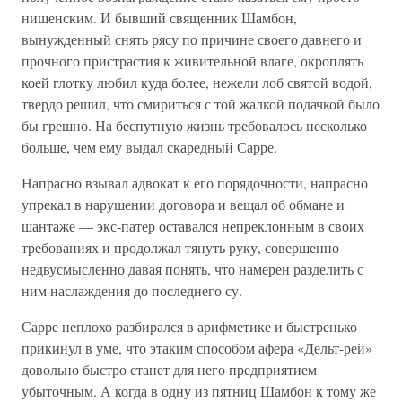
нищенским. И бывший священник Шамбон,
вынужденный снять рясу по причине своего давнего и
прочного пристрастия к живительной влаге, окроплять
коей глотку любил куда более, нежели лоб святой водой,
твердо решил, что смириться с той жалкой подачкой было
бы грешно. На беспутную жизнь требовалось несколько
больше, чем ему выдал скаредный Сарре.
Напрасно взывал адвокат к его порядочности, напрасно
упрекал в нарушении договора и вещал об обмане и
шантаже — экс-патер оставался непреклонным в своих
требованиях и продолжал тянуть руку, совершенно
недвусмысленно давая понять, что намерен разделить с
ним наслаждения до последнего су.
Сарре неплохо разбирался в арифметике и быстренько
прикинул в уме, что этаким способом афера «Дельт-рей»
довольно быстро станет для него предприятием
убыточным. А когда в одну из пятниц Шамбон к тому же