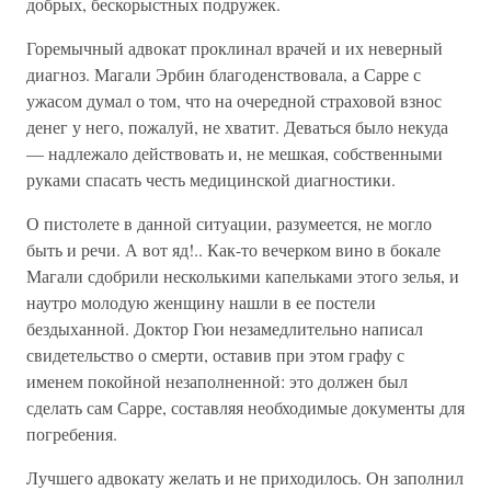
добрых, бескорыстных подружек.
Горемычный адвокат проклинал врачей и их неверный
диагноз. Магали Эрбин благоденствовала, а Сарре с
ужасом думал о том, что на очередной страховой взнос
денег у него, пожалуй, не хватит. Деваться было некуда
— надлежало действовать и, не мешкая, собственными
руками спасать честь медицинской диагностики.
О пистолете в данной ситуации, разумеется, не могло
быть и речи. А вот яд!.. Как-то вечерком вино в бокале
Магали сдобрили несколькими капельками этого зелья, и
наутро молодую женщину нашли в ее постели
бездыханной. Доктор Гюи незамедлительно написал
свидетельство о смерти, оставив при этом графу с
именем покойной незаполненной: это должен был
сделать сам Сарре, составляя необходимые документы для
погребения.
Лучшего адвокату желать и не приходилось. Он заполнил