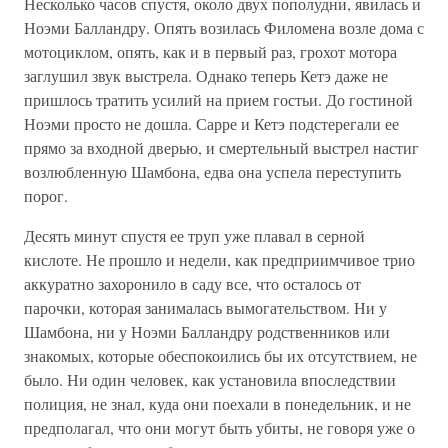
Несколько часов спустя, около двух пополудни, явилась и
Ноэми Балландру. Опять возилась Филомена возле дома с
мотоциклом, опять, как и в первый раз, грохот мотора
заглушил звук выстрела. Однако теперь Кетэ даже не
пришлось тратить усилий на прием гостьи. До гостиной
Ноэми просто не дошла. Сарре и Кетэ подстерегали ее
прямо за входной дверью, и смертельный выстрел настиг
возлюбленную Шамбона, едва она успела переступить
порог.
Десять минут спустя ее труп уже плавал в серной
кислоте. Не прошло и недели, как предприимчивое трио
аккуратно захоронило в саду все, что осталось от
парочки, которая занималась вымогательством. Ни у
Шамбона, ни у Ноэми Балландру родственников или
знакомых, которые обеспокоились бы их отсутствием, не
было. Ни один человек, как установила впоследствии
полиция, не знал, куда они поехали в понедельник, и не
предполагал, что они могут быть убиты, не говоря уже о