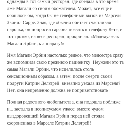
однажды в тот самый ресторан, где обедала в это время
лже-Магали со своим обожателем. Может, все еще и
обошлось бы, когда бы не телефонный вызов из Марселя.
Звонил Сарре. Зная, где обычно обитает счастливая
парочка, он попросил гарсона позвать к телефону Кетэ, и
тот громко, на весь ресторан, прокричал: «Мадемуазель
Магали Эрбин, к аппарату!»
Имя Магали Эрбин настолько редкое, что медсестра сразу
же вспомнила свою прежнюю пациентку. Неужели это та
самая Магали Эрбин, что исцелилась столь
сенсационным образом, а затем, после смерти своей
подруги Катрин Дельтрей, внезапно уехала из Марселя?
Нет, она непременно должна ее поприветствовать!
Полная радостного любопытства, она подошла поближе
и... застыла в неописуемом ужасе: вместо чудом
выздоровевшей Магали Эрбин перед ней стояла
схороненная в Марселе Катрин Дельтрей!