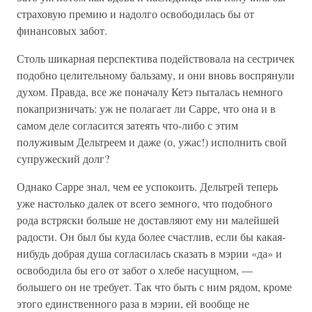
страховую премию и надолго освободилась бы от
финансовых забот.
Столь шикарная перспектива подействовала на сестричек
подобно целительному бальзаму, и они вновь воспрянули
духом. Правда, все же поначалу Кетэ пыталась немного
покапризничать: уж не полагает ли Сарре, что она и в
самом деле согласится затеять что-либо с этим
полуживым Дельтреем и даже (о, ужас!) исполнить свой
супружеский долг?
Однако Сарре знал, чем ее успокоить. Дельтрей теперь
уже настолько далек от всего земного, что подобного
рода встряски больше не доставляют ему ни малейшей
радости. Он был бы куда более счастлив, если бы какая-
нибудь добрая душа согласилась сказать в мэрии «да» и
освободила бы его от забот о хлебе насущном, —
большего он не требует. Так что быть с ним рядом, кроме
этого единственного раза в мэрии, ей вообще не