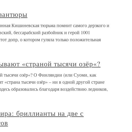
авантюры
инная Кишиневская тюрьма помнит самого дерзкого и
ский, бессарабский разбойник и герой 1001
от допр, о котором гуляла только положительная
вают «страной тысячи озёр«?
 тысячи озёр«? О Финляндии (или Суоми, как
т «страна тысячи озёр» – ни в одной другой стране
 здесь образовались благодаря воздействию ледников,
ира: бриллианты на две с
тов