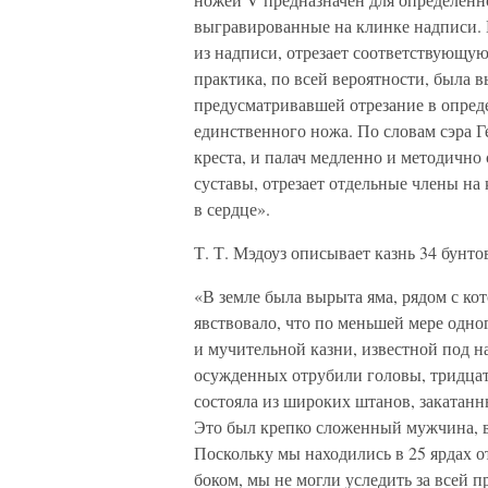
выгравированные на клинке надписи. П
из надписи, отрезает соответствующую
практика, по всей вероятности, была 
предусматривавшей отрезание в опред
единственного ножа. По словам сэра 
креста, и палач медленно и методично с
суставы, отрезает отдельные члены на
в сердце».
Т. Т. Мэдоуз описывает казнь 34 бунт
«В земле была вырыта яма, рядом с кот
явствовало, что по меньшей мере одно
и мучительной казни, известной под н
осужденных отрубили головы, тридцать
состояла из широких штанов, закатан
Это был крепко сложенный мужчина, вы
Поскольку мы находились в 25 ярдах о
боком, мы не могли уследить за всей п