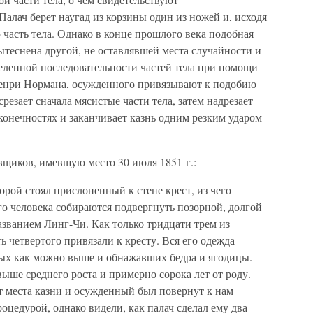
алач берет наугад из корзины один из ножей и, исходя
 часть тела. Однако в конце прошлого века подобная
вытеснена другой, не оставлявшей места случайности и
еленной последовательности частей тела при помощи
Генри Нормана, осужденного привязывают к подобию
резает сначала мясистые части тела, затем надрезает
 конечностях и заканчивает казнь одним резким ударом
овщиков, имевшую место 30 июля 1851 г.:
орой стоял прислоненный к стене крест, из чего
го человека собираются подвергнуть позорной, долгой
азванием Линг-Чи. Как только тридцати трем из
 четвертого привязали к кресту. Вся его одежда
ных как можно выше и обнажавших бедра и ягодицы.
ше среднего роста и примерно сорока лет от роду.
т места казни и осужденный был повернут к нам
роцедурой, однако видели, как палач сделал ему два