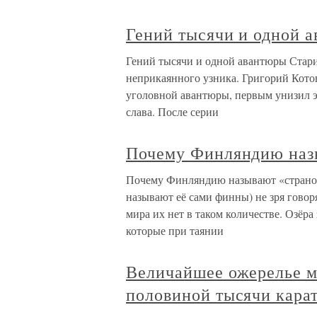
Гений тысячи и одной 
Гений тысячи и одной авантюры Стар
неприкаянного узника. Григорий Котов
уголовной авантюры, первым унизил эт
слава. После серии
Почему Финляндию назы
Почему Финляндию называют «страной
называют её сами финны) не зря говоря
мира их нет в таком количестве. Озёра
которые при таянии
Величайшее ожерелье м
половиной тысячи кара