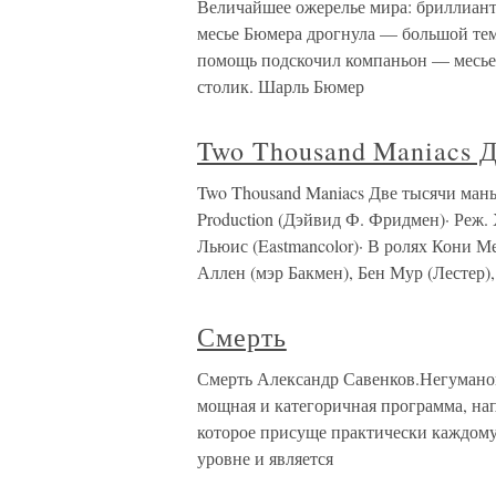
Величайшее ожерелье мира: бриллиант
месье Бюмера дрогнула — большой тем
помощь подскочил компаньон — месье 
столик. Шарль Бюмер
Two Thousand Maniacs 
Two Thousand Maniacs Две тысячи ман
Production (Дэйвид Ф. Фридмен)· Ре
Льюис (Eastmancolor)· В ролях Кони М
Аллен (мэр Бакмен), Бен Мур (Лестер
Смерть
Смерть Александр Савенков.Негумано
мощная и категоричная программа, на
которое присуще практически каждому 
уровне и является