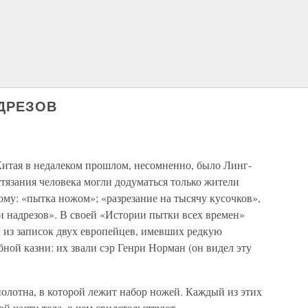
ДРЕЗОВ
итая в недалеком прошлом, несомненно, было Линг-
истязания человека могли додуматься только жители
ому: «пытка ножом»; «разрезание на тысячу кусочков»,
и надрезов». В своей «Истории пытки всех времен»
из записок двух европейцев, имевших редкую
ной казни: их звали сэр Генри Норман (он видел эту
полотна, в которой лежит набор ножей. Каждый из этих
й части тела, о чем свидетельствуют