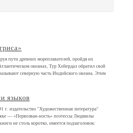
гриса»
уя пути древних мореплавателей, пройдя их
Атлантическом океанах, Тур Хейердал обратил свой
к называют северную часть Индийского океана. Этим
чи языков
1 г. издательство "Художественная литература"
ожке — «Первозван-ность» поэтессы Людмилы
ниги не столь коротко, имеется подзаголовок: