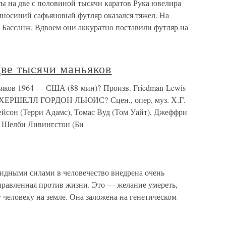
ы на две с половиной тысячи каратов Рука ювелира
носиний сафьяновый футляр оказался тяжел. На
Бассанж. Вдвоем они аккуратно поставили футляр на
Две тысячи маньяков
ьяков 1964 — США (88 мин)? Произв. Friedman-Lewis
ж. ХЕРШЕЛЛ ГОРДОН ЛЬЮИС? Сцен., опер, муз. Х.Г.
ейсон (Терри Адамс), Томас Вуд (Том Уайт), Джеффри
), Шелби Ливингстон (Би
идными силами в человечество внедрена очень
правленная против жизни. Это — желание умереть,
человеку на земле. Она заложена на генетическом