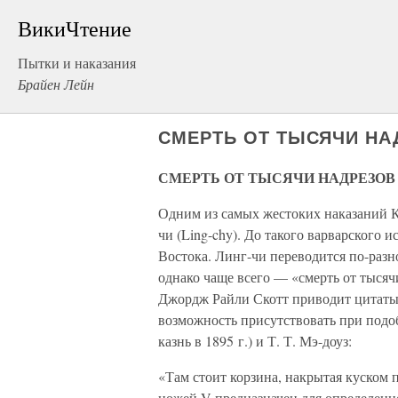
ВикиЧтение
Пытки и наказания
Брайен Лейн
СМЕРТЬ ОТ ТЫСЯЧИ НА
СМЕРТЬ ОТ ТЫСЯЧИ НАДРЕЗОВ
Одним из самых жестоких наказаний К
чи (Ling-chy). До такого варварского 
Востока. Линг-чи переводится по-разн
однако чаще всего — «смерть от тысяч
Джордж Райли Скотт приводит цитаты 
возможность присутствовать при подоб
казнь в 1895 г.) и Т. Т. Мэ-доуз:
«Там стоит корзина, накрытая куском 
ножей V предназначен для определенно