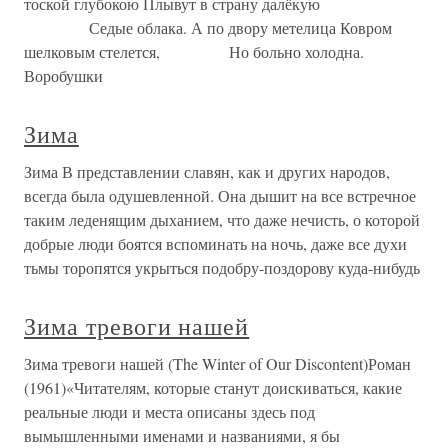
тоской глубокою Плывут в страну далёкую
Седые облака. А по двору метелица Ковром
шелковым стелется, Но больно холодна.
Воробушки
Зима
Зима В представлении славян, как и других народов,
всегда была одушевленной. Она дышит на все встречное
таким леденящим дыханием, что даже нечисть, о которой
добрые люди боятся вспоминать на ночь, даже все духи
тьмы торопятся укрыться подобру-поздорову куда-нибудь
Зима тревоги нашей
Зима тревоги нашей (The Winter of Our Discontent)Роман
(1961)«Читателям, которые станут доискиваться, какие
реальные люди и места описаны здесь под
вымышленными именами и названиями, я бы