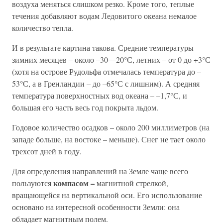
воздуха меняться слишком резко. Кроме того, теплые
течения добавляют водам Ледовитого океана немалое
количество тепла.
И в результате картина такова. Средние температуры
зимних месяцев – около –30––20°С, летних – от 0 до +3°С
(хотя на острове Рудольфа отмечалась температура до –
53°С, а в Гренландии – до –65°С с лишним). А средняя
температура поверхностных вод океана – –1,7°С, и
большая его часть весь год покрыта льдом.
Годовое количество осадков – около 200 миллиметров (на
западе больше, на востоке – меньше). Снег не тает около
трехсот дней в году.
Для определения направлений на Земле чаще всего
компасом –
пользуются
магнитной стрелкой,
вращающейся на вертикальной оси. Его использование
основано на интересной особенности Земли: она
обладает магнитным полем.