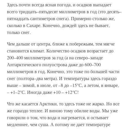
Здесь почти всегда ясная погода, и осадков выпадает
всего тридцать–пятьдесят миллиметров в год (это десять–
пятнадцать сантиметров снега). Примерно столько же,
сколько в Сахаре. Конечно, дождей здесь не бывает,
только снег.
Чем дальше от центра, ближе к побережьям, тем мягче
становится климат. Количество осадков возрастает до
200–400 миллиметров за год (а на северо–западе
Антарктического полуострова даже до 600–700
миллиметров в год. Конечно, это тоже по большей части
снег (полтора–два метра). И температуры здесь гораздо
выше – зимой, в июле, от –8 до –15°С, а летом, в январе,
– +1–2°С. Иногда даже +10 – +12°С!
Что же касается Арктики, то здесь тоже не жарко. Но все
же гораздо теплее. И виною тому обилие воды. Мы уже
говорили о том, что вода и нагревается, и остывает
медленнее, чем суша. А потому не дает температуре