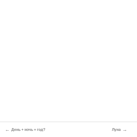
←
→
День + ночь = год?
Луна