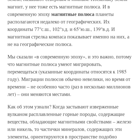
магнит, у нее тоже есть магнитные полюса. И в
магнитные полюса
современную эпоху
планеты
располагаются недалеко от географических. Их
координаты 77°с.ш., 102°з.д. и 65°ю.ш., 139°в.д. И
магнитная стрелка компаса показывает именно на них, а
не на географические полюса.
Мы сказали «в современную эпоху», и это важно, потому
что магнитные полюса умеют мигрировать,
перемещаться (указанные координаты относятся к 1985
году). Миграции полюсов обычно невелики, но время от
времени – не особенно часто (раз в несколько миллионов
лет) – они меняются местами.
Как об этом узнали? Когда застывают изверженные
вулканом расплавленные горные породы, содержащие
вещества, обладающие магнитными свойствами – железо
или никель, то частички минералов, содержащих эти
элементы, ориентируются в пространстве подобно