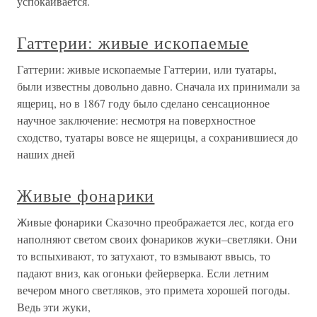
успокаивается.
Гаттерии: живые ископаемые
Гаттерии: живые ископаемые Гаттерии, или туатары,
были известны довольно давно. Сначала их принимали за
ящериц, но в 1867 году было сделано сенсационное
научное заключение: несмотря на поверхностное
сходство, туатары вовсе не ящерицы, а сохранившиеся до
наших дней
Живые фонарики
Живые фонарики Сказочно преображается лес, когда его
наполняют светом своих фонариков жуки–светляки. Они
то вспыхивают, то затухают, то взмывают ввысь, то
падают вниз, как огоньки фейерверка. Если летним
вечером много светляков, это примета хорошей погоды.
Ведь эти жуки,