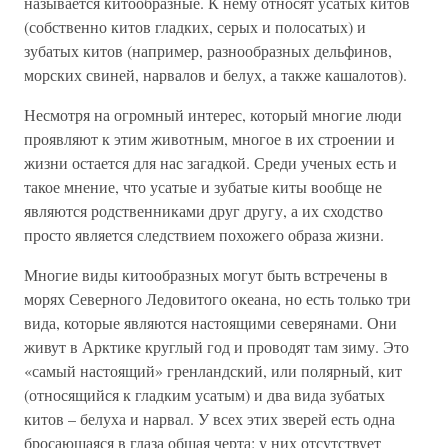
называется китообразные. К нему относят усатых китов
(собственно китов гладких, серых и полосатых) и
зубатых китов (например, разнообразных дельфинов,
морских свиней, нарвалов и белух, а также кашалотов).
Несмотря на огромный интерес, который многие люди
проявляют к этим животным, многое в их строении и
жизни остается для нас загадкой. Среди ученых есть и
такое мнение, что усатые и зубатые киты вообще не
являются родственниками друг другу, а их сходство
просто является следствием похожего образа жизни.
Многие виды китообразных могут быть встречены в
морях Северного Ледовитого океана, но есть только три
вида, которые являются настоящими северянами. Они
живут в Арктике круглый год и проводят там зиму. Это
«самый настоящий» гренландский, или полярный, кит
(относящийся к гладким усатым) и два вида зубатых
китов – белуха и нарвал. У всех этих зверей есть одна
бросающаяся в глаза общая черта: у них отсутствует