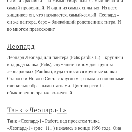
Самый красивый… И самый свирепый. Самый ловкий и
самый проворный. И один из самых сильных. Из всех
хищников он, что называется, самый-самый. Леопард –
он же пантера, барс – ближайший родственник тигра. И
во многом превосходит
Леопард
Леопард Леопард или пантера (Felis pardus L.) – крупный
вид рода кошка (Felis), служащий типом для группы
леопардовых (Pardina), куда относятся крупные кошки
Старого и Нового Света с круглым зрачком и сплошными
или кольцеобразными пятнами. Цвет шерсти Л.
обыкновенно оранжево-желтый
Танк «Леопард-1»
Танк «Леопард-1» Работа над проектом танка
«Леопард-1» (рис. 111 ) началась в конце 1956 года. Она