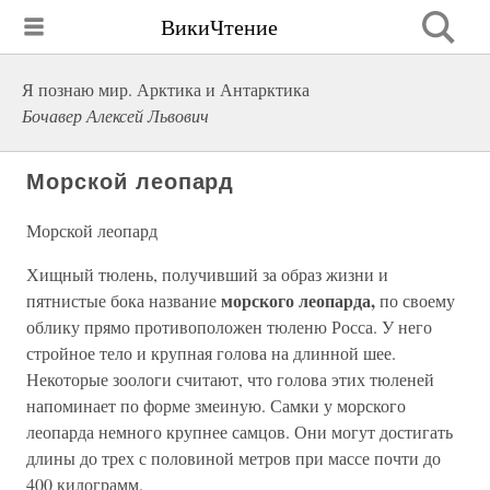
ВикиЧтение
Я познаю мир. Арктика и Антарктика
Бочавер Алексей Львович
Морской леопард
Морской леопард
Хищный тюлень, получивший за образ жизни и
морского леопарда,
пятнистые бока название
по своему
облику прямо противоположен тюленю Росса. У него
стройное тело и крупная голова на длинной шее.
Некоторые зоологи считают, что голова этих тюленей
напоминает по форме змеиную. Самки у морского
леопарда немного крупнее самцов. Они могут достигать
длины до трех с половиной метров при массе почти до
400 килограмм.