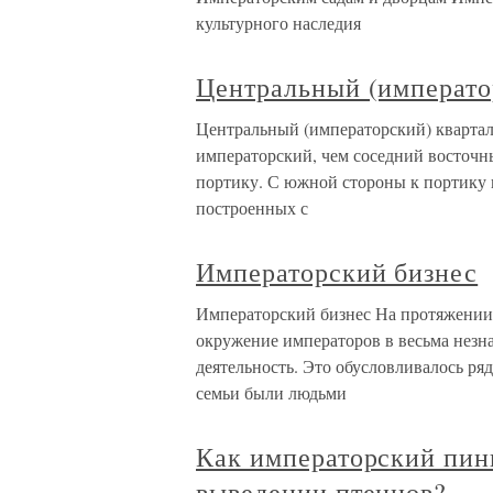
культурного наследия
Центральный (императо
Центральный (императорский) квартал
императорский, чем соседний восточн
портику. С южной стороны к портику
построенных с
Императорский бизнес
Императорский бизнес На протяжении 
окружение императоров в весьма незн
деятельность. Это обусловливалось р
семьи были людьми
Как императорский пин
выведении птенцов?