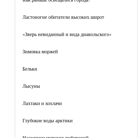
Ластоногие обитатели высоких широт
«Зверь невиданный и вида диавольского»
Зимовка моржей
Бельки
Лысуны
Лахтаки и хохлачи
Глубокие воды арктики
Население морских побережий