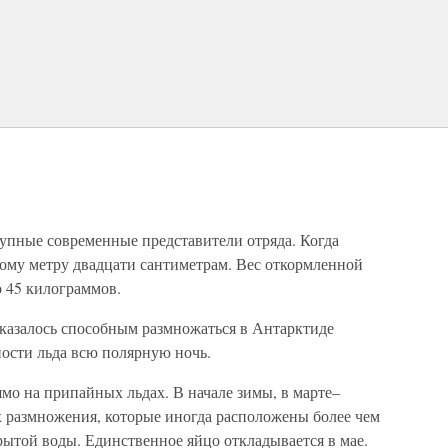
упные современные представители отряда. Когда
ному метру двадцати сантиметрам. Вес откормленной
 45 килограммов.
оказалось способным размножаться в Антарктиде
ости льда всю полярную ночь.
мо на припайных льдах. В начале зимы, в марте–
х размножения, которые иногда расположены более чем
рытой воды. Единственное яйцо откладывается в мае.