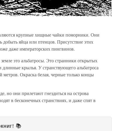
вляются крупные хищные чайки поморники. Они
ь добыть яйца или птенцов. Присутствие этих
ороже даже императорских пингвинов.
 земле это альбатросы. Это странники открытых
и длинные крылья. У странствующего альбатроса
й метров. Окраска белая, черные только концы
е, но они прилетают гнездиться на острова
одят в бесконечных странствиях, и даже спят в
книг! 📚