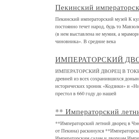
Пекинский императорск
Пекинский императорский музей К ку
постоянно течет народ, будь то Мавз
(в нем выставлена не мумия, а мрамор
чиновника». В средние века
ИМПЕРАТОРСКИЙ ДВО
ИМПЕРАТОРСКИЙ ДВОРЕЦ В ТОКИО Яп
древней из всех сохранившихся донын
исторических хроник «Кодзики» и «Ни
престол в 660 году до нашей
** Императорский летн
**Императорский летний дворец в Чэнд
от Пекина) раскинулся **Императорск
Императорским садам и дворцам Импер