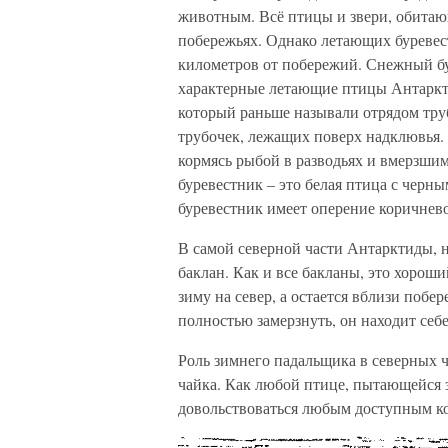
животным. Всё птицы и звери, обитающ
побережьях. Однако летающих буревест
километров от побережий. Снежный бу
характерные летающие птицы Антаркти
который раньше называли отрядом тру
трубочек, лежащих поверх надклювья.
кормясь рыбой в разводьях и вмерзши
буревестник – это белая птица с черн
буревестник имеет оперение коричнево
В самой северной части Антарктиды, н
баклан. Как и все бакланы, это хорош
зиму на север, а остается вблизи побе
полностью замерзнуть, он находит себ
Роль зимнего падальщика в северных 
чайка. Как любой птице, пытающейся 
довольствоваться любым доступным к