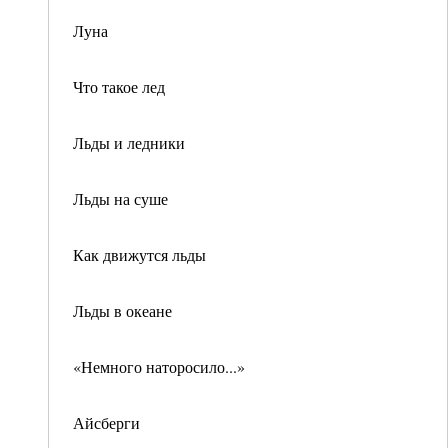
Луна
Что такое лед
Льды и ледники
Льды на суше
Как движутся льды
Льды в океане
«Немного наторосило...»
Айсберги