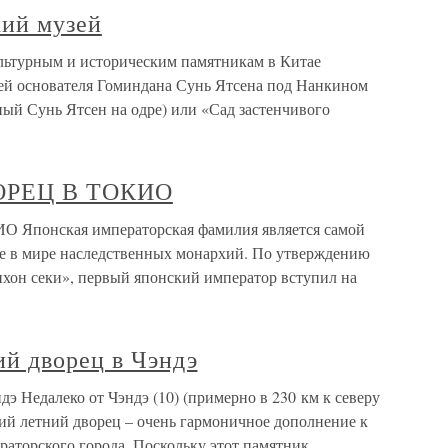
ий музей
льтурным и историческим памятникам в Китае
олей основателя Гоминдана Сунь Ятсена под Нанкином
ный Сунь Ятсен на одре) или «Сад застенчивого
РЕЦ В ТОКИО
онская императорская фамилия является самой
е в мире наследственных монархий. По утверждению
хон секи», первый японский император вступил на
ий дворец в Чэндэ
э Недалеко от Чэндэ (10) (примерно в 230 км к северу
ий летний дворец – очень гармоничное дополнение к
аторского города. Поскольку этот памятник