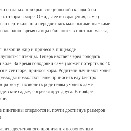
его на лапах, прикрыв специальной складкой на
 на. откорм в море. Ожидая ее возвращения, самец
 тело вертикально и передвигаясь маленькими шажками
но холодное время самцы сбиваются в плотные массы,
я, накопив жир и принеся в пищеводе
упляться птенцы. Теперь настает черед голодать
й воде. За время голодовки самец может потерять до 40
ся в сентябре, принося корм. Родители начинают ходит
разводья позволяют чаще приносить еду быстро
нцы могут позволить родителям уходить даже
детские сады», согревая друг друга. В ноябре
ние.
е пингвины оперяются и, почти достигнув размеров
е.
тавить достаточного пропитания позвоночным