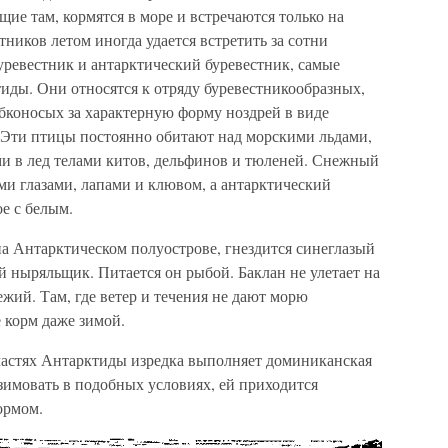
ие там, кормятся в море и встречаются только на
ников летом иногда удается встретить за сотни
ревестник и антарктический буревестник, самые
ды. Они относятся к отряду буревестникообразных,
бконосых за характерную форму ноздрей в виде
 Эти птицы постоянно обитают над морскими льдами,
ми в лед телами китов, дельфинов и тюленей. Снежный
ыми глазами, лапами и клювом, а антарктический
е с белым.
а Антарктическом полуострове, гнездится синеглазый
ий ныряльщик. Питается он рыбой. Баклан не улетает на
режий. Там, где ветер и течения не дают морю
е корм даже зимой.
частях Антарктиды изредка выполняет доминиканская
зимовать в подобных условиях, ей приходится
ормом.