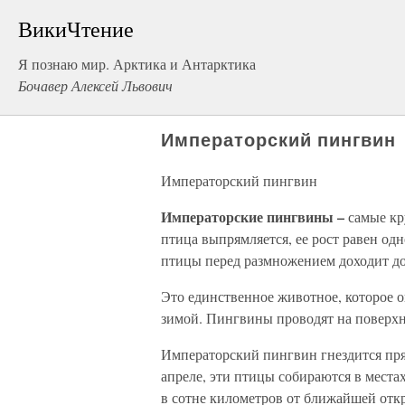
ВикиЧтение
Я познаю мир. Арктика и Антарктика
Бочавер Алексей Львович
Императорский пингвин
Императорский пингвин
Императорские пингвины –
самые кр
птица выпрямляется, ее рост равен од
птицы перед размножением доходит до
Это единственное животное, которое 
зимой. Пингвины проводят на поверхн
Императорский пингвин гнездится пря
апреле, эти птицы собираются в места
в сотне километров от ближайшей отк