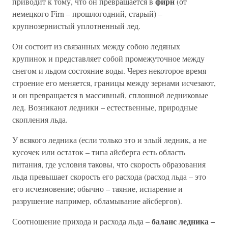
фирн
приводит к тому, что он превращается в
(от
немецкого Firn – прошлогодний, старый) –
крупнозернистый уплотненный лед.
Он состоит из связанных между собою ледяных
крупинок и представляет собой промежуточное между
снегом и льдом состояние воды. Через некоторое время
строение его меняется, границы между зернами исчезают,
и он превращается в массивный, сплошной ледниковые
лед. Возникают ледники – естественные, природные
скопления льда.
У всякого ледника (если только это и элый ледник, а не
кусочек или остаток – типа айсберга есть область
питания, где условия таковы, что скорость образования
льда превышает скорость его расхода (расход льда – это
его исчезновение; обычно – таяние, испарение и
разрушение например, обламывание айсбергов).
баланс ледника –
Соотношение прихода и расхода льда –