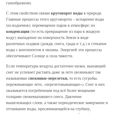
газообразном).
круговорот воды
С этим свойством связан
в природе.
Главные процессы этого круговорота – испарение воды
(из водоемов); перемещение паров в атмосфере; их
конденсация
(то есть превращение из пара в жидкую
воду); выпадение на поверхность Земли в виде
различных осадков (дождя, снега, града и т.д.) и стекание
воды с континентов в океаны. Энергией эти процессы
обеспечивают Солнце и сила тяжести.
Если температуры воздуха достаточно низки, выпавший
снег не успевает растаять даже за лето (возникают так
снежники–перелетки,
называемые
то есть сугробы,
переживающие лето, «перелетовывающие»). Снег в них
оказывается погребенным под всё более мощными
толщами свежевыпавшего снега. Давление
вышележащих слоев, а также периодическое замерзание и
оттаивание воды, просачивающейся на глубину,