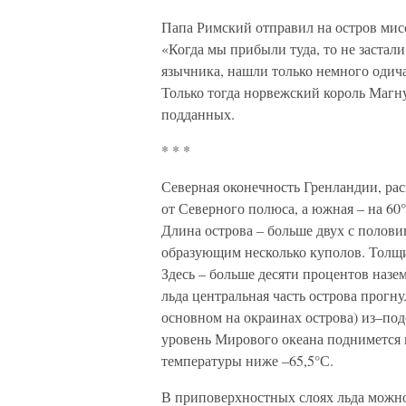
Папа Римский отправил на остров мис
«Когда мы прибыли туда, то не застали
язычника, нашли только немного одича
Только тогда норвежский король Магн
подданных.
* * *
Северная оконечность Гренландии, ра
от Северного полюса, а южная – на 60
Длина острова – больше двух с полови
образующим несколько куполов. Толщин
Здесь – больше десяти процентов назе
льда центральная часть острова прогн
основном на окраинах острова) из–подо
уровень Мирового океана поднимется 
температуры ниже –65,5°С.
В приповерхностных слоях льда можн