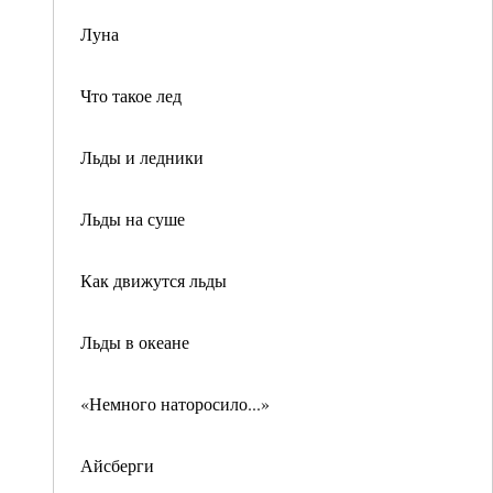
Луна
Что такое лед
Льды и ледники
Льды на суше
Как движутся льды
Льды в океане
«Немного наторосило...»
Айсберги