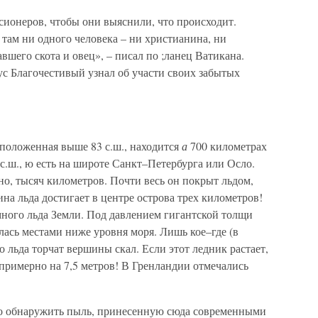
сионеров, чтобы они выяснили, что происходит.
 там ни одного человека – ни христианина, ни
вшего скота и овец», – писал по ;ланец Ватикана.
ус Благочестивый узнал об участи своих забытых
сположенная выше 83 с.ш., находится
а
700 километрах
°с.ш., ю есть на широте Санкт–Петербурга или Осло.
но, тысяч километров. Почти весь он покрыт льдом,
а льда достигает в центре острова трех километров!
много льда Земли. Под давлением гигантской толщи
улась местами ниже уровня моря. Лишь кое–где (в
 льда торчат вершины скал. Если этот ледник растает,
примерно на 7,5 метров! В Гренландии отмечались
о обнаружить пыль, принесенную сюда современными