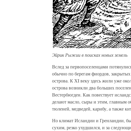
Эйрик Рыжии в поисках новых земель
Вслед за первопоселенцами потянулис
обычно по берегам фиордов, закрытых
острова. К XI веку здесь жили уже ок
острова возникли два больших поселен
Вестербюгден. Как повествует исландс
делают масло, сыры и этим, главным об
тюленей, медведей, карибу, а также ки
Но климат Исландии и Гренландии, б
сухим, резко ухудшился, и за следующ