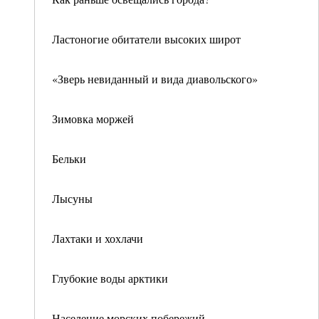
Ластоногие обитатели высоких широт
«Зверь невиданный и вида диавольского»
Зимовка моржей
Бельки
Лысуны
Лахтаки и хохлачи
Глубокие воды арктики
Население морских побережий