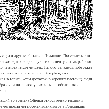
ь сюда и другие обитатели Исландии. Поселялись они
 от холодных ветров, дующих из центральных районов
оло четырех тысяч человек. На юго–западном побережье
ия: восточное и западное, Эстербюгден и
кая летопись, «там достаточно хороших пастбищ, люди
разом, и питаются; у них есть в изобилии мясо
тов».
ывший во времена Эйрика относительно теплым и
ие четыреста лет поселения викингов в Гренландии