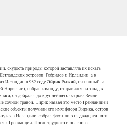
ии, скудость природы которой заставляла их искать
Шетландских островов, Гебридов и Ирландии, а в
Эйрик
жий,
 из Исландии в 982 году
Ры
изгнанный за
 Норвегии), набрав команду, отправился на запад в
мпаса, он добрался до крупнейшего острова Земли –
ые сочной травой, Эйрик назвал это место Гренландией
еские объекты получили его имя: фиорд Эйрика, остров
ернулся в Исландию, собрал флотилию из двадцати пяти
лся к Гренландии. После трудного и опасного