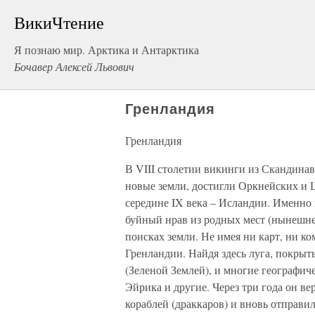
ВикиЧтение
Я познаю мир. Арктика и Антарктика
Бочавер Алексей Львович
Гренландия
Гренландия
В VIII столетии викинги из Скандинав
новые земли, достигли Оркнейских и 
середине IX века – Исландии. Именно
буйный нрав из родных мест (нынешней
поисках земли. Не имея ни карт, ни ко
Гренландии. Найдя здесь луга, покрыт
(Зеленой Землей), и многие географич
Эйрика и другие. Через три года он в
кораблей (драккаров) и вновь отправи