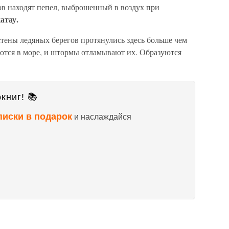
ров находят пепел, выброшенный в воздух при
атау.
стены ледяных берегов протянулись здесь больше чем
аются в море, и штормы отламывают их. Образуются
книг! 📚
писки в подарок
и наслаждайся