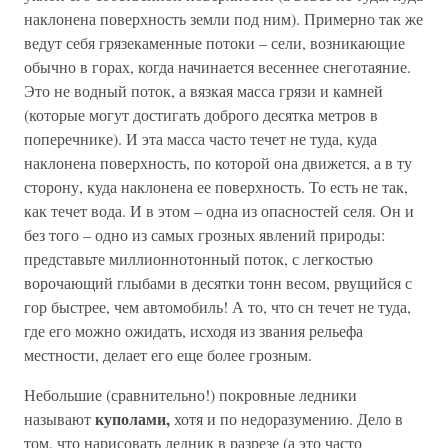
наклонена поверхность земли под ним). Примерно так же
ведут себя грязекаменные потоки – сели, возникающие
обычно в горах, когда начинается весеннее снеготаяние.
Это не водный поток, а вязкая масса грязи и камней
(которые могут достигать доброго десятка метров в
поперечнике). И эта масса часто течет не туда, куда
наклонена поверхность, по которой она движется, а в ту
сторону, куда наклонена ее поверхность. То есть не так,
как течет вода. И в этом – одна из опасностей селя. Он и
без того – одно из самых грозных явлений природы:
представьте миллионнотонный поток, с легкостью
ворочающий глыбами в десятки тонн весом, рвущийся с
гор быстрее, чем автомобиль! А то, что сн течет не туда,
где его можно ожидать, исходя из звания рельефа
местности, делает его еще более грозным.
Небольшие (сравнительно!) покровные ледники
куполами,
называют
хотя и по недоразумению. Дело в
том, что нарисовать ледник в разрезе (а это часто