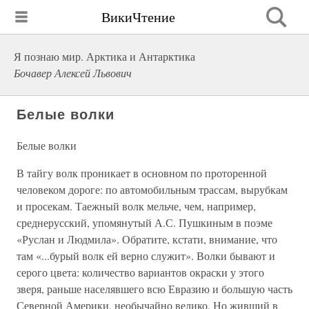
ВикиЧтение
Я познаю мир. Арктика и Антарктика
Бочавер Алексей Львович
Белые волки
Белые волки
В тайгу волк проникает в основном по проторенной
человеком дороге: по автомобильным трассам, вырубкам
и просекам. Таежный волк мельче, чем, например,
среднерусский, упомянутый А.С. Пушкиным в поэме
«Руслан и Людмила». Обратите, кстати, внимание, что
там «...бурый волк ей верно служит». Волки бывают и
серого цвета: количество вариантов окраски у этого
зверя, раньше населявшего всю Евразию и большую часть
Северной Америки, необычайно велико. Но живший в