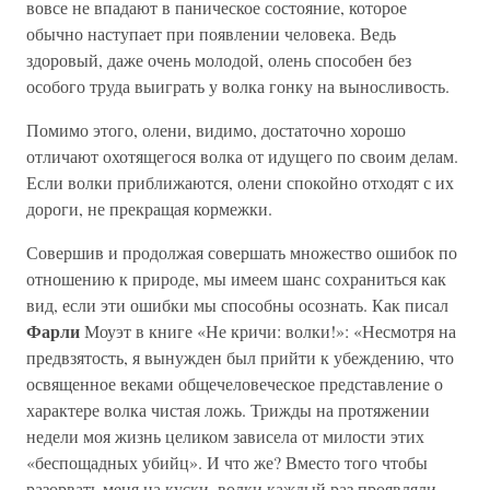
вовсе не впадают в паническое состояние, которое
обычно наступает при появлении человека. Ведь
здоровый, даже очень молодой, олень способен без
особого труда выиграть у волка гонку на выносливость.
Помимо этого, олени, видимо, достаточно хорошо
отличают охотящегося волка от идущего по своим делам.
Если волки приближаются, олени спокойно отходят с их
дороги, не прекращая кормежки.
Совершив и продолжая совершать множество ошибок по
отношению к природе, мы имеем шанс сохраниться как
вид, если эти ошибки мы способны осознать. Как писал
Фарли
Моуэт в книге «Не кричи: волки!»: «Несмотря на
предвзятость, я вынужден был прийти к убеждению, что
освященное веками общечеловеческое представление о
характере волка чистая ложь. Трижды на протяжении
недели моя жизнь целиком зависела от милости этих
«беспощадных убийц». И что же? Вместо того чтобы
разорвать меня на куски, волки каждый раз проявляли