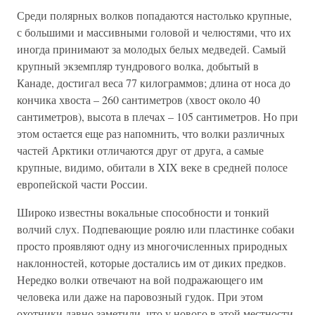
Среди полярных волков попадаются настолько крупные,
с большими и массивными головой и челюстями, что их
иногда принимают за молодых белых медведей. Самый
крупный экземпляр тундрового волка, добытый в
Канаде, достигал веса 77 килограммов; длина от носа до
кончика хвоста – 260 сантиметров (хвост около 40
сантиметров), высота в плечах – 105 сантиметров. Но при
этом остается еще раз напомнить, что волки различных
частей Арктики отличаются друг от друга, а самые
крупные, видимо, обитали в XIX веке в средней полосе
европейской части России.
Широко известны вокальные способности и тонкий
волчий слух. Подпевающие роялю или пластинке собаки
просто проявляют одну из многочисленных природных
наклонностей, которые достались им от диких предков.
Нередко волки отвечают на вой подражающего им
человека или даже на паровозный гудок. При этом
охотники давно заметили, что у нового в этой местности