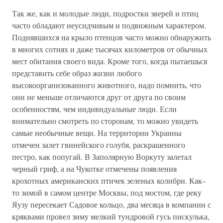
Так же, как и молодые люди, подростки зверей и птиц
часто обладают неусидчивым и подвижным характером.
Поднявшихся на крыло птенцов часто можно обнаружить
в многих сотнях и даже тысячах километров от обычных
мест обитания своего вида. Кроме того, когда пытаешься
представить себе образ жизни любого
высокоорганизованного животного, надо помнить, что
они не меньше отличаются друг от друга по своим
особенностям, чем индивидуальные люди. Если
внимательно смотреть по сторонам, то можно увидеть
самые необычные вещи. На территории Украины
отмечен залет гвинейского голубя, раскрашенного
пестро, как попугай. В Заполярную Воркуту залетал
черный гриф, а на Чукотке отмечены появления
крохотных американских птичек зеленых колибри. Как–
то зимой в самом центре Москвы, под мостом, где реку
Яузу пересекает Садовое кольцо, два месяца в компании с
кряквами провел зиму мелкий тундровой гусь пискулька,