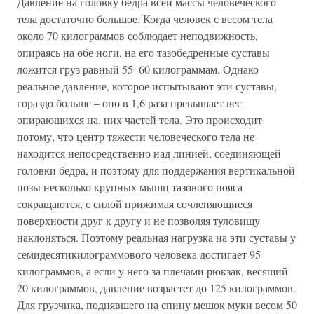
Давление на головку бедра всей массы человеческого
тела достаточно большое. Когда человек с весом тела
около 70 килограммов соблюдает неподвижность,
опираясь на обе ноги, на его тазобедренные суставы
ложится груз равный 55–60 килограммам. Однако
реальное давление, которое испытывают эти суставы,
гораздо больше – оно в 1,6 раза превышает вес
опирающихся на. них частей тела. Это происходит
потому, что центр тяжести человеческого тела не
находится непосредственно над линией, соединяющей
головки бедра, и поэтому для поддержания вертикальной
позы несколько крупных мышц тазового пояса
сокращаются, с силой прижимая сочленяющиеся
поверхности друг к другу и не позволяя туловищу
наклоняться. Поэтому реальная нагрузка на эти суставы у
семидесятикилограммового человека достигает 95
килограммов, а если у него за плечами рюкзак, весящий
20 килограммов, давление возрастет до 125 килограммов.
Для грузчика, поднявшего на спину мешок муки весом 50