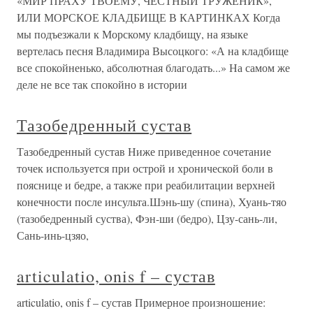
«МИР ПРАХУ ТВОЕМУ, ЧЕСТНЫЙ ТРУЖЕНИК»,
ИЛИ МОРСКОЕ КЛАДБИЩЕ В КАРТИНКАХ Когда
мы подъезжали к Морскому кладбищу, на языке
вертелась песня Владимира Высоцкого: «А на кладбище
все спокойненько, абсолютная благодать...» На самом же
деле не все так спокойно в истории
Тазобедренный сустав
Тазобедренный сустав Ниже приведенное сочетание
точек используется при острой и хронической боли в
пояснице и бедре, а также при реабилитации верхней
конечности после инсульта.Шэнь-шу (спина), Хуань-тяо
(тазобедренный суства), Фэн-ши (бедро), Цзу-сань-ли,
Сань-инь-цзяо,
articulatio, onis f – сустав
articulatio, onis f – сустав Примерное произношение: