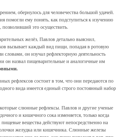
рением, обернулось для человечества большой удачей.
ия помогли ему понять, как подступиться к изучению
д, позволивший это осуществить.
арительных желёз, Павлов детально выяснил,
ков вызывает каждый вид пищи, попадая в ротовую
и словами, он изучал рефлекторную деятельность
ии он назвал пищеварительные и аналогичные им
овными.
ных рефлексов состоит в том, что они передаются по
 одного вида имеется единый строго постоянный набор
некоторые слюнные рефлексы. Павлов и другие ученые
дочного и кишечного сока изменяется, только когда
да пищевые вещества действуют непосредственно на
болочки желудка или кишечника. Слюнные железы
 начинается еще до того, как пища попадает в рот, при