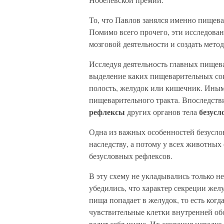
То, что Павлов занялся именно пищева
Помимо всего прочего, эти исследован
мозговой деятельности и создать мето
Исследуя деятельность главных пищев
выделение каких пищеварительных со
полость, желудок или кишечник. Иным
пищеварительного тракта. Впоследств
рефлексы
безусл
других органов тела
Одна из важных особенностей безуслов
наследству, а потому у всех животных
безусловных рефлексов.
В эту схему не укладывались только 
убедились, что характер секреции желу
пища попадает в желудок, то есть ког
чувствительные клетки внутренней о
ведут себя иначе. Их секреция нередко