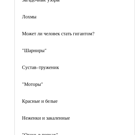
Лохмы
Может ли человек стать гигантом?
"Шарниры"
Сустав–труженик
"Моторы"
Красные и белые
Неженки и закаленные
"Огонь в топках"