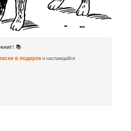
книг! 📚
писки в подарок
и наслаждайся