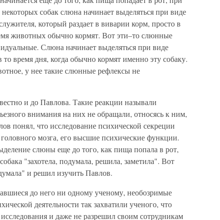
у некоторых собак слюна начинает выделяться при виде
 служителя, который раздает в виварии корм, просто в
ремя животных обычно кормят. Вот эти–то слюнные
видуальные. Слюна начинает выделяться при виде
в то время дня, когда обычно кормят именно эту собаку.
отное, у нее такие слюнные рефлексы не
вестно и до Павлова. Такие реакции называли
езного внимания на них не обращали, относясь к ним,
влов понял, что исследование психической секреции
 головного мозга, его высшие психические функции.
деление слюны еще до того, как пища попала в рот,
собака "захотела, подумала, решила, заметила". Вот
думала" и решил изучить Павлов.
авшиеся до него ни одному ученому, необозримые
ической деятельности так захватили ученого, что
 исследования и даже не разрешил своим сотрудникам