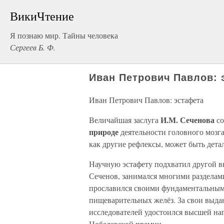
ВикиЧтение
Я познаю мир. Тайны человека
Сергеев Б. Ф.
Иван Петрович Павлов: 
Иван Петрович Павлов: эстафета
И.М. Сеченова
Величайшая заслуга
со
природе
деятельности головного мозга
как другие рефлексы, может быть дета
Научную эстафету подхватил другой 
Сеченов, занимался многими разделами
прославился своими фундаментальным
пищеварительных желёз. За свои выда
исследователей удостоился высшей наг
Нобелевской премии.