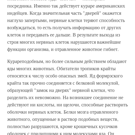
посредника. Именно так действует кураре американских
индейцев. Когда значительная часть "дверей" окажется
наглухо запертыми, нервные клетки теряют способность
возбуждаться, то есть получать информацию от других
клеток и передавать ее дальше. В результате выхода из
строя многих нервных клеток нарушаются важнейшие
функции организма, и отравленное животное гибнет.
Курареподобным, но более сильным действием обладают
яды многих животных. Обитатели тропиков крайты
относятся к числу особо опасных змей. Яд формрзского
крайта так прочно соединяется с белковой молекулой,
образующей "замок на дверях" нервной клетки, что
разделить их невозможно. На возникшее соединение не
действуют ни кислоты, ни щелочи, способные растворить
оболочки нервных клеток. Белки мозга отравленного
животного, опущенные в раствор подобных веществ,
полностью разрушаются, кроме крошечных кусочков
оболочек с прилипшими к ним молекулами яда. Он