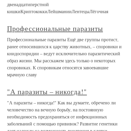
двенадцатиперстной
кишкиКриптококкиЛейшманииЛентецыЛёгочная
Профессиональные паразиты
Профессиональные паразиты Ещё две группы протист,
ранее относившихся к царству животных, – споровики и
книдоспоридии – ведут исключительно паразитический
образ жизни. Мы расскажем здесь только о некоторых
споровиках. К споровикам относятся завоевавшие
мрачную славу
"А паразиты – никогда!"
"А паразиты – никогда!" Как вы думаете, обречено ли
человечество на вечную борьбу, на постоянную
необходимость предохраняться от инфекционных
заболеваний с помощью прививок? Развитие генетики
дает надежду на возможность внедрения в клетки