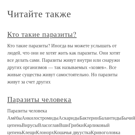
Читайте также
Кто такие паразиты?
Кто такие паразиты? Иногда вы можете услышать от
людей, что они не хотят жить как паразиты. Они хотят
все делать сами. Паразиты живут внутри или снаружи
других организмов — так называемых «хозяев». Все
живые существа живут самостоятельно. Но паразиты
живут за счет других
Паразиты человека
Паразиты человека
АмёбыАнкилостромидыАскаридыБактерииБалантидыБычи
цепеньВирусыВласоглавВшиГрибкиКарликовый
цепеньКлещиКлонорхКошачья двуусткаКривоголовка