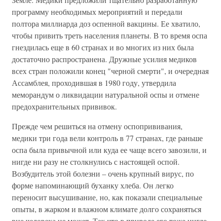
программу необходимых мероприятий и передали
полтора миллиарда доз оспенной вакцины. Ее хватило,
чтобы привить треть населения планеты. В то время оспа
гнездилась еще в 60 странах и во многих из них была
достаточно распространена. Дружные усилия медиков
всех стран положили конец "черной смерти", и очередная
Ассамблея, проходившая в 1980 году, утвердила
меморандум о ликвидации натуральной оспы и отмене
предохранительных прививок.
Прежде чем решиться на отмену оспопрививания,
медики три года вели контроль в 77 странах, где раньше
оспа была привычной или куда ее чаще всего завозили, и
нигде ни разу не столкнулись с настоящей оспой.
Возбудитель этой болезни – очень крупный вирус, по
форме напоминающий буханку хлеба. Он легко
переносит высушивание, но, как показали специальные
опыты, в жарком и влажном климате долго сохраняться
вне человека не может. Так что в природе его тоже нигде