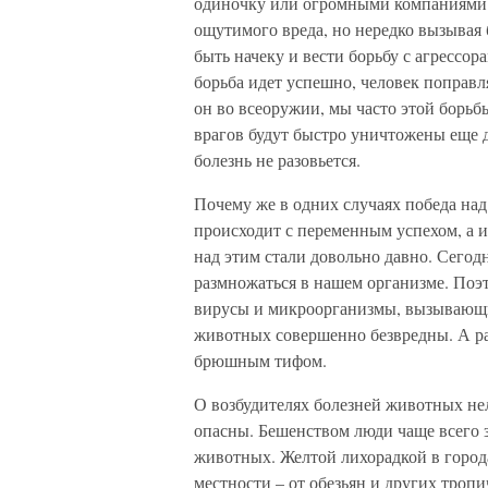
одиночку или огромными компаниями п
ощутимого вреда, но нередко вызывая
быть начеку и вести борьбу с агрессора
борьба идет успешно, человек поправля
он во всеоружии, мы часто этой борьб
врагов будут быстро уничтожены еще д
болезнь не разовьется.
Почему же в одних случаях победа над
происходит с переменным успехом, а 
над этим стали довольно давно. Сегод
размножаться в нашем организме. Поэт
вирусы и микроорганизмы, вызывающие
животных совершенно безвредны. А рас
брюшным тифом.
О возбудителях болезней животных нел
опасны. Бешенством люди чаще всего з
животных. Желтой лихорадкой в города
местности – от обезьян и других тропи