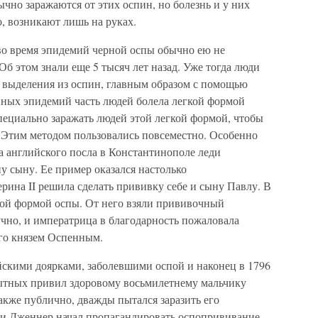
ычно заражаются от этих оспин, но болезнь и у них
о, возникают лишь на руках.
во время эпидемий черной оспы обычно ею не
 Об этом знали еще 5 тысяч лет назад. Уже тогда люди
ез выделения из оспин, главным образом с помощью
пных эпидемий часть людей болела легкой формой
пециально заражать людей этой легкой формой, чтобы
. Этим методом пользовались повсеместно. Особенно
а английского посла в Константинополе леди
у сыну. Ее пример оказался настолько
ерина II решила сделать прививку себе и сыну Павлу. В
кой формой оспы. От него взяли прививочный
чно, и императрица в благодарность пожаловала
его князем Оспенным.
йскими доярками, заболевшими оспой и наконец в 1796
ытных привил здоровому восьмилетнему мальчику
также публично, дважды пытался заразить его
, и Дженнер начал пропагандировать оспопрививание.