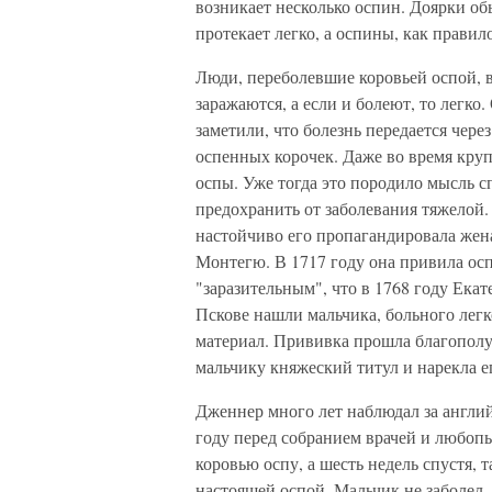
возникает несколько оспин. Доярки об
протекает легко, а оспины, как правил
Люди, переболевшие коровьей оспой, 
заражаются, а если и болеют, то легко.
заметили, что болезнь передается чер
оспенных корочек. Даже во время кру
оспы. Уже тогда это породило мысль с
предохранить от заболевания тяжелой
настойчиво его пропагандировала жен
Монтегю. В 1717 году она привила осп
"заразительным", что в 1768 году Екат
Пскове нашли мальчика, больного лег
материал. Прививка прошла благополу
мальчику княжеский титул и нарекла 
Дженнер много лет наблюдал за англи
году перед собранием врачей и любоп
коровью оспу, а шесть недель спустя, 
настоящей оспой. Мальчик не заболел