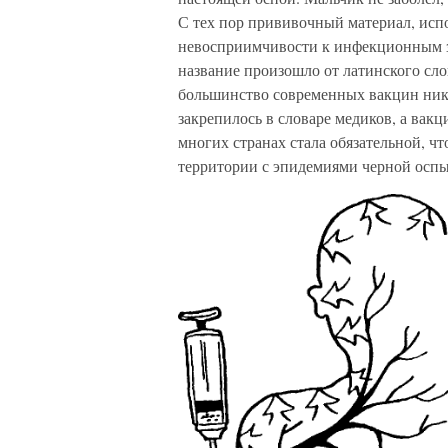
С тех пор прививочный материал, исп
невосприимчивости к инфекционным з
название произошло от латинского слов
большинство современных вакцин ника
закрепилось в словаре медиков, а вак
многих странах стала обязательной, ч
территории с эпидемиями черной оспы