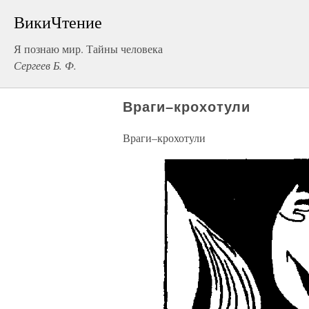
ВикиЧтение
Я познаю мир. Тайны человека
Сергеев Б. Ф.
Враги–крохотули
Враги–крохотули