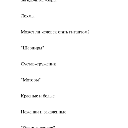
Лохмы
Может ли человек стать гигантом?
"Шарниры"
Сустав–труженик
"Моторы"
Красные и белые
Неженки и закаленные
"Огонь в топках"