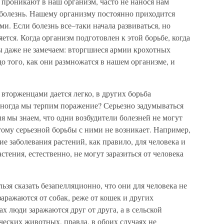
роникают в наш организм, часто не нанося нам
 болезнь. Нашему организму постоянно приходится
ми. Если болезнь все–таки начала развиваться, но
ется. Когда организм подготовлен к этой борьбе, когда
ы даже не замечаем: вторгшиеся армии крохотных
о того, как они размножатся в нашем организме, и
 вторженцами дается легко, в других борьба
иногда мы терпим поражение? Серьезно задумываться
ня мы знаем, что одни возбудители болезней не могут
ому серьезной борьбы с ними не возникает. Например,
 заболевания растений, как правило, для человека и
тения, естественно, не могут заразиться от человека
ьзя сказать безапелляционно, что они для человека не
аражаются от собак, реже от кошек и других
х люди заражаются друг от друга, а в сельской
ческих животных, правда, в обоих случаях не