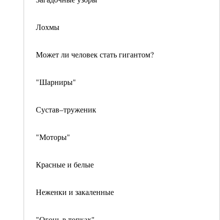
Лохмы
Может ли человек стать гигантом?
"Шарниры"
Сустав–труженик
"Моторы"
Красные и белые
Неженки и закаленные
"Огонь в топках"