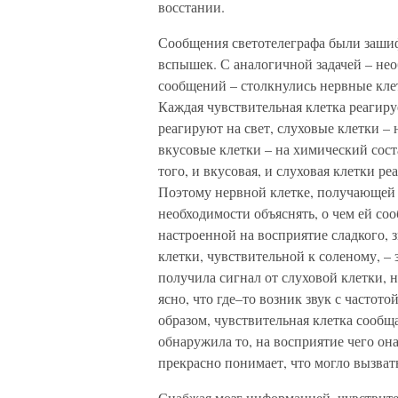
восстании.
Сообщения светотелеграфа были заши
вспышек. С аналогичной задачей – не
сообщений – столкнулись нервные кле
Каждая чувствительная клетка реагируе
реагируют на свет, слуховые клетки – 
вкусовые клетки – на химический сост
того, и вкусовая, и слуховая клетки ре
Поэтому нервной клетке, получающей 
необходимости объяснять, о чем ей со
настроенной на восприятие сладкого, зн
клетки, чувствительной к соленому, – 
получила сигнал от слуховой клетки, 
ясно, что где–то возник звук с частото
образом, чувствительная клетка сообщае
обнаружила то, на восприятие чего она
прекрасно понимает, что могло вызват
Снабжая мозг информацией, чувствите