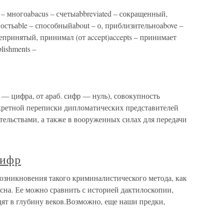
of – многоabacus – счетыabbreviated – сокращенный,
обностьable – способныйabout – о, приблизительноabove –
епринятый, принимал (от accept)accepts – принимает
lishments –
 — цифра, от араб. сифр — нуль), совокупность
кретной переписки дипломатических представителей
ительствами, а также в вооруженных силах для передачи
шифр
зникновения такого криминалистического метода, как
сна. Ее можно сравнить с историей дактилоскопии,
одят в глубину веков.Возможно, еще наши предки,