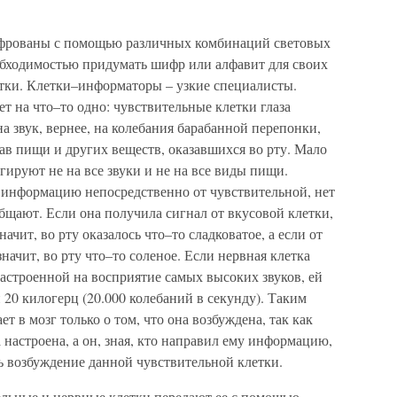
фрованы с помощью различных комбинаций световых
обходимостью придумать шифр или алфавит для своих
тки. Клетки–информаторы – узкие специалисты.
т на что–то одно: чувствительные клетки глаза
на звук, вернее, на колебания барабанной перепонки,
ав пищи и других веществ, оказавшихся во рту. Мало
агируют не на все звуки и не на все виды пищи.
информацию непосредственно от чувствительной, нет
общают. Если она получила сигнал от вкусовой клетки,
ачит, во рту оказалось что–то сладковатое, а если от
значит, во рту что–то соленое. Если нервная клетка
настроенной на восприятие самых высоких звуков, ей
й 20 килогерц (20.000 колебаний в секунду). Таким
т в мозг только о том, что она возбуждена, так как
 настроена, а он, зная, кто направил ему информацию,
ь возбуждение данной чувствительной клетки.
льные и нервные клетки передают ее с помощью