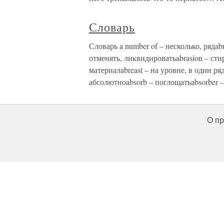
Словарь
Словарь a number of – несколько, рядa
отменять, ликвидироватьabrasion – ст
материалabreast – на уровне, в один ря
абсолютноabsorb – поглощатьabsorber –
О пр