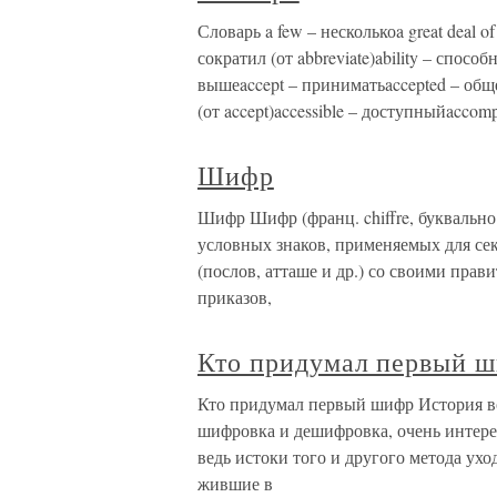
Словарь a few – несколькоa great deal 
сократил (от abbreviate)ability – спос
вышеaccept – приниматьaccepted – общ
(от accept)accessible – доступныйaccomp
Шифр
Шифр Шифр (франц. chiffre, буквально
условных знаков, применяемых для се
(послов, атташе и др.) со своими прав
приказов,
Кто придумал первый 
Кто придумал первый шифр История во
шифровка и дешифровка, очень интере
ведь истоки того и другого метода ух
жившие в