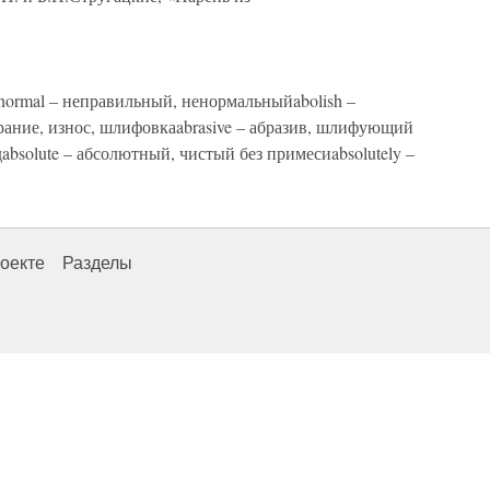
bnormal – неправильный, ненормальныйabolish –
ирание, износ, шлифовкаabrasive – абразив, шлифующий
дabsolute – абсолютный, чистый без примесиabsolutely –
оекте
Разделы