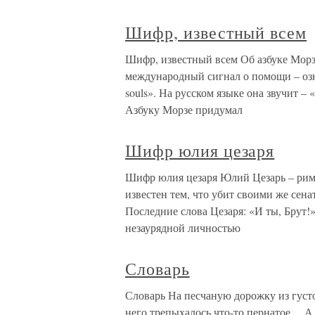
Шифр, известный всем
Шифр, известный всем Об азбуке Морз
международный сигнал о помощи – озн
souls». На русском языке она звучит –
Азбуку Морзе придумал
Шифр юлия цезаря
Шифр юлия цезаря Юлий Цезарь – римс
известен тем, что убит своими же сена
Последние слова Цезаря: «И ты, Брут
незаурядной личностью
Словарь
Словарь На песчаную дорожку из густо
него трепыхалось что-то пернатое… А.