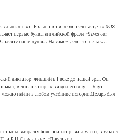
е слышали все. Большинство людей считает, что SOS –
ачает первые буквы английской фразы «Saves our
 «Спасите наши души». На самом деле это не так…
кий диктатор, живший в I веке до нашей эры. Он
торами, в число которых входил его друг – Брут.
!» можно найти в любом учебнике истории.Цезарь был
й травы выбрался большой кот рыжей масти, в зубах у
Н. и Б.Н.Стругацкие, «Парень из