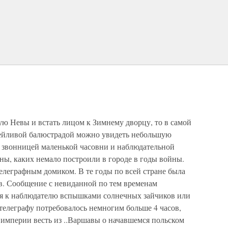
ую Невы и встать лицом к Зимнему дворцу, то в самой
тейливой балюстрадой можно увидеть небольшую
у звонницей маленькой часовни и наблюдательной
ны, каких немало построили в городе в годы войны.
елеграфным домиком. В те годы по всей стране была
в. Сообщение с невиданной по тем временам
ля к наблюдателю вспышками солнечных зайчиков или
елеграфу потребовалось немногим больше 4 часов,
 империи весть из ..Варшавы о начавшемся польском