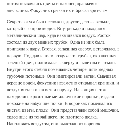
потом появлялись цветы и наконец оранжевые
апельсины. Фокусник срывал их и бросал зрителям.
Секрет фокуса был несложен, другое дело – автомат,
который его производил. Внутри кадки находился
металлический шар, куда накачивался воздух. Росток
состоял из двух медных трубок. Одна из них была
припаяна к шару. Вторая, запаянная сверху, вставлялась в
первую. Под давлением воздуха эта трубка, окрашенная в
зеленый цвет, поднималась кверху и вылезала из земли.
Внутри этого стебля помещались четыре–пять медных
трубочек потоньше. Они имитировали ветви. Смачивая
деревце водой, фокусник незаметно открывал краники, и
воздух выталкивал ветви наружу. На концах веток
находились крохотные металлические воронки, издали
похожие на набухшие почки. В воронках помещались
листья, цветы, плоды. Они представляли собой мешочки,
склеенные из тончайшего, но плотного шелка.
Наполняясь воздухом, они вылезали из воронок,