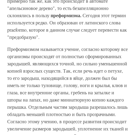
примерно так же, как это происходит в автомате
"апельсиновое дерево", то есть безапелляционно
преформизма.
склонялись в пользу
Сегодня этот термин
используется редко. Он образован от латинского слова
praeformo, которое в данном случае следует перевести как
"предобразую".
Преформизмом называется учение, согласно которому все
организмы происходят от полностью сформированных
зародышей, являющихся точной, но сильно уменьшенной
копией взрослых существ. Так, если речь идет о петухе,
то его зародыш, находящийся в яйце, должен был бы
иметь не только туловище, голову, ноги и крылья, клюв и
глаза, все внутренние органы, гребень на затылке и
шпоры на лапах, но даже миниатюрную копию каждого
перышка. Отдельным частям зародыша разрешалось лишь
обладать меньшей плотностью и быть прозрачными.
Согласно этому учению, в процессе развития происходит
увеличение размеров зародышей, уплотнение их тканей и