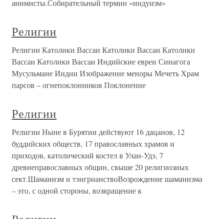
анимисты.Собирательный термин «индуизм»
Религии
Религии Католики Вассаи Католики Вассаи Католики
Вассаи Католики Вассаи Индийские евреи Синагога
Мусульмане Индии Изображение меноры Мечеть Храм
парсов – огнепоклонников Поклонение
Религии
Религии Ныне в Бурятии действуют 16 дацанов, 12
буддийских обществ, 17 православных храмов и
приходов, католический костел в Улан-Удэ, 7
древнеправославных общин, свыше 20 религиозных
сект.Шаманизм и тэнгрианствоВозрождение шаманизма
– это, с одной стороны, возвращение к
Религии