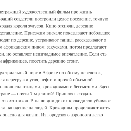
метражный художественный фильм про жизнь
кораций создатели построили целое поселение, точную
рааля короля зулусов. Кино отсняли, деревню
редставление. Приезжим вначале показывают небольшое
водят по деревне, устраивают танцы, рассказывают о
м африканским пивом, закусками, потом предлагают
ри, но оставляет неизгладимое впечатление. Если еть
м африканцев, посетить деревню стоит.
устриальный порт в Африке по объему перевозок,
ля перегрузки угля, нефти и прочей объемной
наполнена птицами, крокодилами и бегемотами. Здесь
тране — почти 7 м длиной! Пришлось создать
 от охотников. В наши дни диких крокодилов убивают
 за нападение на людей. Крокодилы продолжают жить
их опасно для жизни. Из городского аэропорта легко