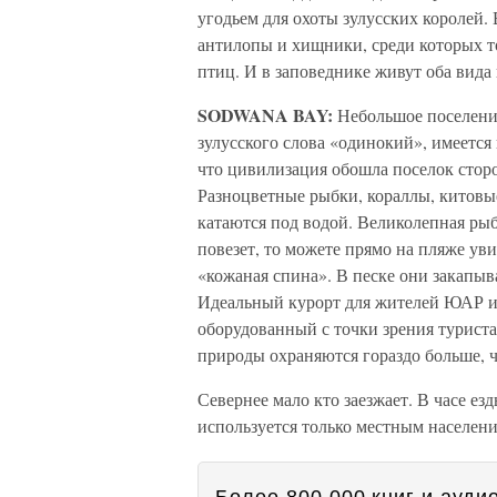
угодьем для охоты зулусских королей.
антилопы и хищники, среди которых то
птиц. И в заповеднике живут оба вида
SODWANA BAY:
Небольшое поселени
зулусского слова «одинокий», имеется
что цивилизация обошла поселок стор
Разноцветные рыбки, кораллы, китовы
катаются под водой. Великолепная рыб
повезет, то можете прямо на пляже ув
«кожаная спина». В песке они закапыв
Идеальный курорт для жителей ЮАР и 
оборудованный с точки зрения турист
природы охраняются гораздо больше, 
Севернее мало кто заезжает. В часе ез
используется только местным населени