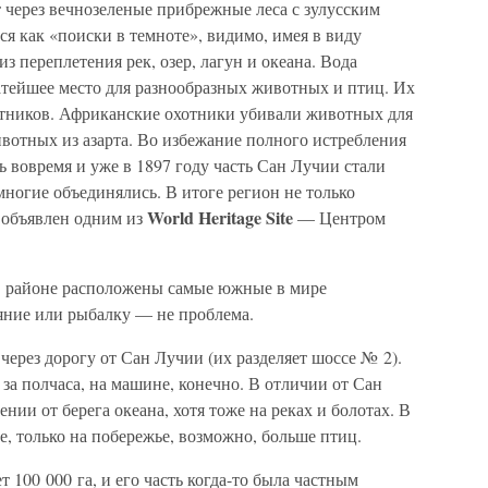
 через вечнозеленые прибрежные леса с зулусским
ся как «поиски в темноте», видимо, имея в виду
из переплетения рек, озер, лагун и океана. Вода
атейшее место для разнообразных животных и птиц. Их
отников. Африканские охотники убивали животных для
вотных из азарта. Во избежание полного истребления
 вовремя и уже в 1897 году часть Сан Лучии стали
многие объединялись. В итоге регион не только
World Heritage Site
 объявлен одним из
— Центром
В районе расположены самые южные в мире
яние или рыбалку — не проблема.
через дорогу от Сан Лучии (их разделяет шоссе № 2).
 за полчаса, на машине, конечно. В отличии от Сан
ении от берега океана, хотя тоже на реках и болотах. В
, только на побережье, возможно, больше птиц.
100 000 га, и его часть когда-то была частным