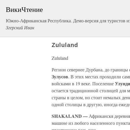
ВикиЧтение
Южно-Африканская Республика. Демо-версия для туристов и
Згерский Иван
Zululand
Zululand
Регион севернее Дурбана, до границы 
Зулусов
. В этих местах проходили са
Улунд
войсками в 19 веке. Поселение
остается традиционной столицей для м
страны в целом, но стоит немалых ден
одной столицы в другую, иногда ежед
SHAKALAND —
Африканскя деревня,
машине из любого населенного пункта,
практически весь день.