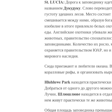
St. LUCIA:
Дорога к заповеднику идет
Дукудуку
названием
. Слово переводит
густоту здешних лесов. Место состоит 
смешивается между ними, образуя бог
изобилие в итоге привлекло белых ох
еды. Английские охотники убивали жи
животных, правительство спохватилось
заповедниками. Количество их росло, 
охраняется правительством ЮАР, но и
мирового наследия.
Сюда приезжают и любители океана. 
коралловые рифы, и организовать ныр
Hluhluwe Park
находится практически 
Добраться от одного до другого можно
Шлюшлюве
Лучии,
находится в отдал
нем живут практически те же животные
Общая площадь заповедника превышает 