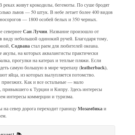
 В реках живут крокодилы, бегемоты. По суше бродят
лько львов — 50 штук. В небе летает более 400 видов
 носорогов — 1800 особей белых и 350 черных.
Сан Лучии
е севернее
. Название произошло от
 в виду небольшой одинокий ручей. Благодаря тому,
Содвана
оной,
стал раем для любителей океана.
е акулы, на которых аквалангисты практически
алка, прогулки на катерах и теплые пляжи. Если
leatherback)
идеть самую большую в мире черепаху (
,
ают яйца, из которых вылупляется потомство.
приезжих. Как и все остальные — мало
а, привыкшего к Турции и Кипру. Здесь интересы
чем интересы коммерции и туризма.
Мозамбика
ды на север дорога переходит границу
и
ем.