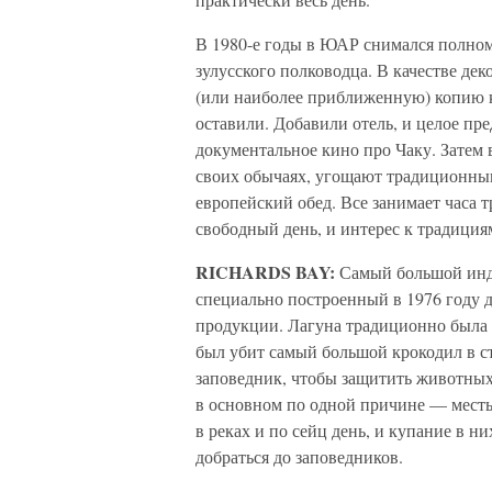
В 1980-е годы в ЮАР снимался полно
зулусского полководца. В качестве де
(или наиболее приближенную) копию к
оставили. Добавили отель, и целое п
документальное кино про Чаку. Затем 
своих обычаях, угощают традиционны
европейский обед. Все занимает часа т
свободный день, и интерес к традиция
RICHARDS BAY:
Самый большой инд
специально построенный в 1976 году д
продукции. Лагуна традиционно была 
был убит самый большой крокодил в с
заповедник, чтобы защитить животных
в основном по одной причине — месть
в реках и по сейц день, и купание в н
добраться до заповедников.