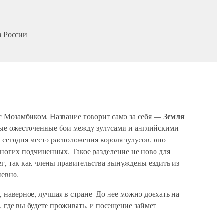
з России
Земля
с Мозамбиком. Название говорит само за себя —
мые ожесточенные бои между зулусами и английскими
и
сегодня место расположения короля зулусов, оно
ногих подчиненных. Такое разделение не ново для
ег, так как члены правительства вынуждены ездить из
невно.
 наверное, лучшая в стране. До нее можно доехать на
 где вы будете проживать, и посещение займет