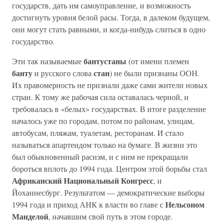
государств, дать им самоуправление, и возможность
достигнуть уровня белой расы. Тогда, в далеком будущем,
они могут стать равными, и когда-нибудь слиться в одно
государство.
бантустаны
Эти так называемые
(от имени племен
банту
стан
и русского слова
) не были признаны ООН.
Их правомерность не признали даже сами жители новых
стран. К тому же рабочая сила оставалась черной, и
требовалась в «белых» государствах. В итоге разделение
началось уже по городам, потом по районам, улицам,
автобусам, пляжам, туалетам, ресторанам. И стало
называться апартеидом только на бумаге. В жизни это
был обыкновенный расизм, и с ним не прекращали
бороться вплоть до 1994 года. Центром этой борьбы стал
Африканский Национальный Конгресс
, и
Йоханнесбург. Результатом — демократические выборы
Нельсоном
1994 года и приход АНК к власти во главе с
Манделой
, начавшим свой путь в этом городе.