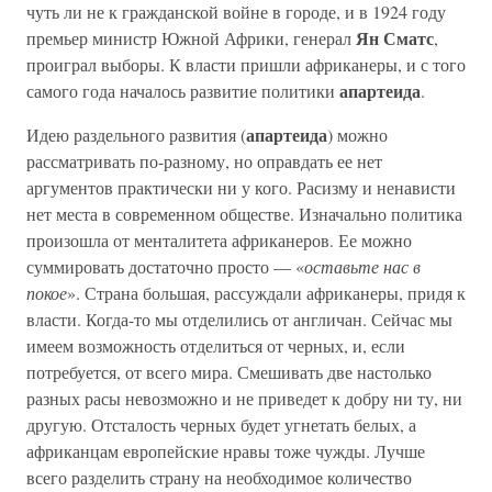
чуть ли не к гражданской войне в городе, и в 1924 году
Ян Сматс
премьер министр Южной Африки, генерал
,
проиграл выборы. К власти пришли африканеры, и с того
апартеида
самого года началось развитие политики
.
апартеида
Идею раздельного развития (
) можно
рассматривать по-разному, но оправдать ее нет
аргументов практически ни у кого. Расизму и ненависти
нет места в современном обществе. Изначально политика
произошла от менталитета африканеров. Ее можно
суммировать достаточно просто — «
оставьте нас в
покое
». Страна большая, рассуждали африканеры, придя к
власти. Когда-то мы отделились от англичан. Сейчас мы
имеем возможность отделиться от черных, и, если
потребуется, от всего мира. Смешивать две настолько
разных расы невозможно и не приведет к добру ни ту, ни
другую. Отсталость черных будет угнетать белых, а
африканцам европейские нравы тоже чужды. Лучше
всего разделить страну на необходимое количество