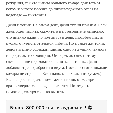
рождения, так что шансы больного комара долететь от
богом забытого поселка до пятизвездочного отеля на
водопаде — ничтожны.
Джин и тоник. На самом деле, джин тут ни при чем. Если
жена будет пилить, скажите: а в путеводителе написано,
что именно джин, по пол-литра в день, способен спасти
русского туриста от верной гибели. По-правде же, тоник
действительно содержит хинин, одно из лучших лекарств
и профилактики малярии. Он горек до слез, потому
сделан в виде горьковатого напитка — тоник. Джин
добавляют для храбрости и вкуса. После шестого никакие
комары не страшны. Если надо, мы их сами покусаем:)
Если спросить врача: помогает ли тоник от малярии,
врачь отвернется, и вряд ли ответит. Потому что —
помогает, смотря сколько выпить.
Более 800 000 книг и аудиокниг! 📚