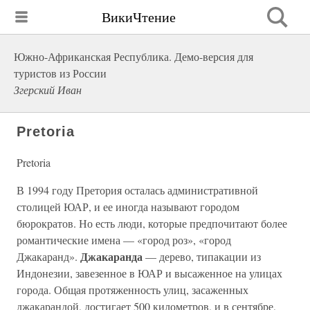
ВикиЧтение
Южно-Африканская Республика. Демо-версия для
туристов из России
Згерский Иван
Pretoria
Pretoria
В 1994 году Претория осталась административной
столицей ЮАР, и ее иногда называют городом
бюрократов. Но есть люди, которые предпочитают более
романтические имена — «город роз», «город
Джакаранда
Джакаранд».
— дерево, типакации из
Индонезии, завезенное в ЮАР и высаженное на улицах
города. Общая протяженность улиц, засаженных
джакарандой, достигает 500 километров, и в сентябре,