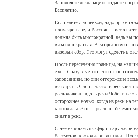
Заполняете декларацию, отдаете погра
Бесплатно.
Если едете с ночевкой, надо организов
популярен среди Россиян. Посмотрите 
должна быть многократной, ведь вы пок
виза однократная. Вам организуют пов
визовый сбор. Это могут сделать в отел
После пересечения границы, на машине
езды. Сразу заметите, что страна отли
заповедники, но они отгорожены весь
вся страна. Слоны часто пересекают ш
расположены вдоль реки Чобе, и не ог
осторожнее ночью, когда из реки на т
крокодилы. Это — реально, бегемот м
сидят в реке.
С нее начинается сафари: пару часов н
бегемотов, крокодилов, антилоп. Посл