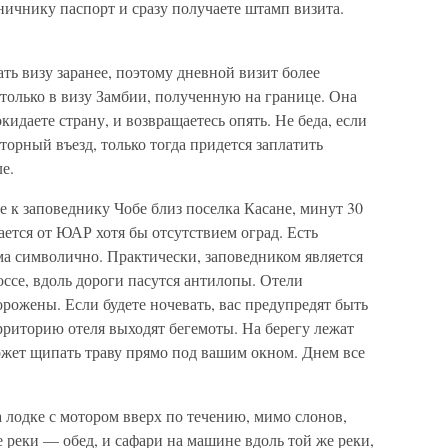
ничнику паспорт и сразу получаете штамп визита.
ать визу заранее, поэтому дневной визит более
только в визу Замбии, полученную на границе. Она
идаете страну, и возвращаетесь опять. Не беда, если
торный въезд, только тогда придется заплатить
е.
 к заповеднику Чобе близ поселка Касане, минут 30
чается от ЮАР хотя бы отсутствием оград. Есть
ма символично. Практически, заповедником является
оссе, вдоль дороги пасутся антилопы. Отели
орожены. Если будете ночевать, вас предупредят быть
ерриторию отеля выходят бегемоты. На берегу лежат
ожет щипать траву прямо под вашим окном. Днем все
а лодке с мотором вверх по течению, мимо слонов,
е реки — обед, и сафари на машине вдоль той же реки,