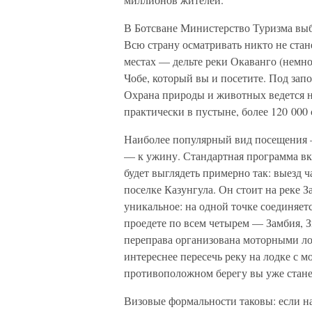
В Ботсване Министерство Туризма выб
Всю страну осматривать никто не стан
местах — дельте реки Окаванго (немно
Чобе, который вы и посетите. Под зап
Охрана природы и животных ведется н
практически в пустыне, более 120 000 
Наиболее популярный вид посещения —
— к ужину. Стандартная программа вкл
будет выглядеть примерно так: выезд ч
поселке Казунгула. Он стоит на реке З
уникальное: на одной точке соединяет
проедете по всем четырем — Замбия, З
переправа организована моторными лод
интереснее пересечь реку на лодке с м
противоположном берегу вы уже стане
Визовые формальности таковы: если на