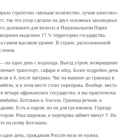
рало стратегию «меньше количество, лучше качество».
ет, так что упор сделали на двух основных заповедных
го далековато для визита) и Национальном Парке
оведники выделено 17 % территории государства.
а самом высоком уровне. В стране, расположенной
слонов.
 на один день с водопада. Выезд утром, возвращение
ючает транспорт, сафари и обед. Более подробно день
асов в 8, после завтрака. Час на машине до границы в
амбези, и в этом месте стоит переправа. Вообще, место
ся четыре африканских государства, и вы практически
имбабве, Ботсвана и Ангола. Граница речная, и
ками. Есть и паром, но он для грузовиков. Гораздо
отором. Река широкая, и переправа займет минут 5. На
те на почву Ботсваны.
 один день, гражданам России виза не нужна.