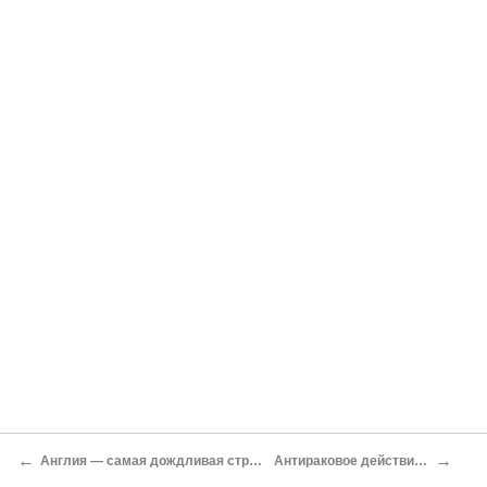
←
→
Англия — самая дождливая страна в мире
Антираковое действие грибов