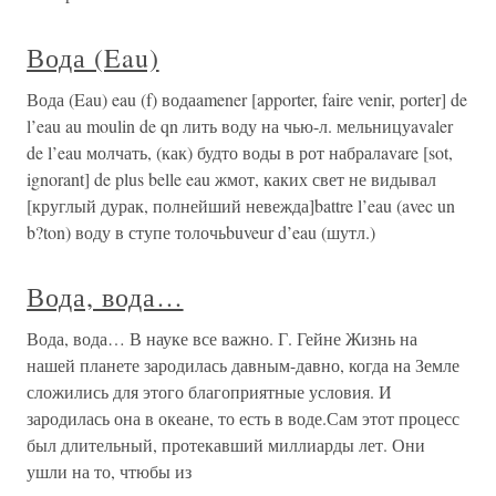
Вода (Eau)
Вода (Eau) eau (f) водаamener [apporter, faire venir, porter] de
l’eau au moulin de qn лить воду на чью-л. мельницуavaler
de l’eau молчать, (как) будто воды в рот набралavare [sot,
ignorant] de plus belle eau жмот, каких свет не видывал
[круглый дурак, полнейший невежда]battre l’eau (avec un
b?ton) воду в ступе толочьbuveur d’eau (шутл.)
Вода, вода…
Вода, вода… В науке все важно. Г. Гейне Жизнь на
нашей планете зародилась давным-давно, когда на Земле
сложились для этого благоприятные условия. И
зародилась она в океане, то есть в воде.Сам этот процесс
был длительный, протекавший миллиарды лет. Они
ушли на то, чтюбы из